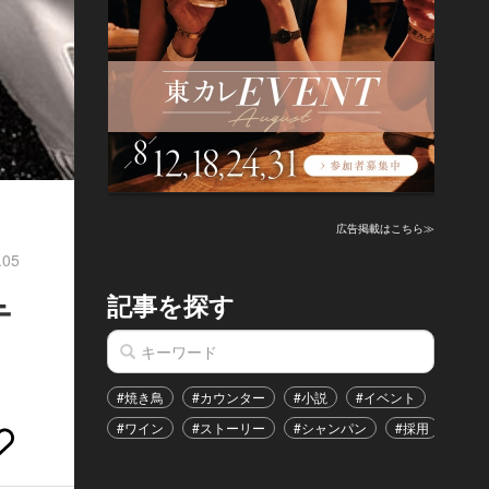
広告掲載はこちら≫
.05
記事を探す
テ
#焼き鳥
#カウンター
#小説
#イベント
#港区
#ワイン
#ストーリー
#シャンパン
#採用
#恋