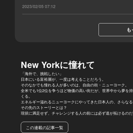
2023/02/05 07:12
も
New Yorkに憧れて
「海外で、挑戦したい」
日本にいる富裕層が、一度は考えることだろう。
そのなかでも憧れる人が多いのは、自由の街・ニューヨーク。
全米でも1位2位を争うほど物価の高い街だが、世界中から夢を
くる。
エネルギー溢れるニューヨークにやってきた日本人の、さらなる“
その先のストーリーとは？
現状に満足せず、チャレンジする人の前には必ず道が拓けるのだ
この連載の記事一覧