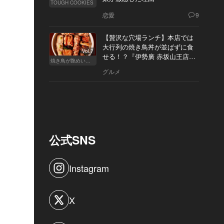
TOUGH COOKIES
恋愛
9
【贅沢な穴場ランチ】本店では
大行列の焼き鳥丼が並ばずに食
Vol.7
せる！？『伊勢廣 赤坂山王店』
焼き鳥が艶めいてきた
へ
グルメ
公式SNS
Instagram
X