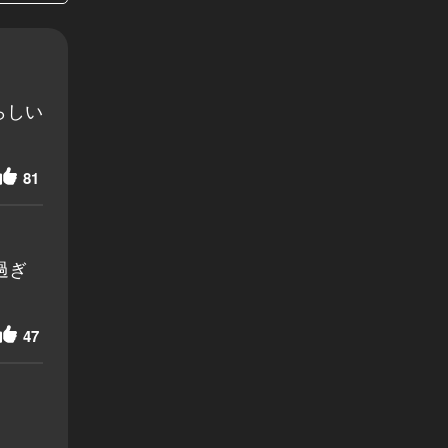
らしい
81
過ぎ
47