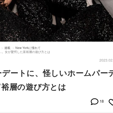
連載
New Yorkに憧れて
ー…。女が驚愕した富裕層の遊び方とは
2023.02
ナーデートに、怪しいホームパー
富裕層の遊び方とは
18