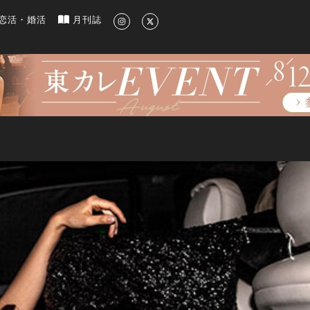
新のグルメ、洗練されたライフスタイル情報
恋活・婚活
月刊誌