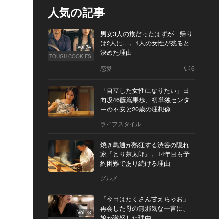
人気の記事
男女3人の旅だったはずが、帰り
は2人に…。1人の女性が残ると
Vol.74
決めた理由
TOUGH COOKIES
恋愛
6
「自立した女性になりたい」日
向坂46藤嶌果歩、初単独センタ
ーの不安と20歳の理想像
ライフスタイル
焼き鳥通が熱狂する渋谷の隠れ
家『とり茶太郎』。14年目も予
約困難であり続ける理由
グルメ
「今日はたくさん甘えちゃお」
再会した母の無邪気な一言に、
Vol.73
娘が激怒した理由