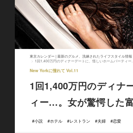
東京カレンダー | 最新のグルメ、洗練されたライフスタイル情報
1回1,400万円のディナーデートに、怪しいホームパーティ
New Yorkに憧れて Vol.11
1回1,400万円のディ
ィー…。女が驚愕した
#小説
#ホテル
#レストラン
#夫婦
#恋愛