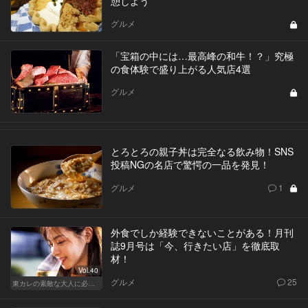
憩しよう
グルメ
「宝箱の中には…最高峰の和牛！？」究極
の食体験で盛り上がる人気店4選
グルメ
とろとろの親子丼は完全なる飲み物！SNS
投稿NGの名店で驚愕の一品を発見！
グルメ
1
外食でしか経験できないことがある！月刊
誌9月号は「今、行きたい店」を徹底取
材！
Vol.40
グルメ
25
東カレの素敵な大人に必要なこと