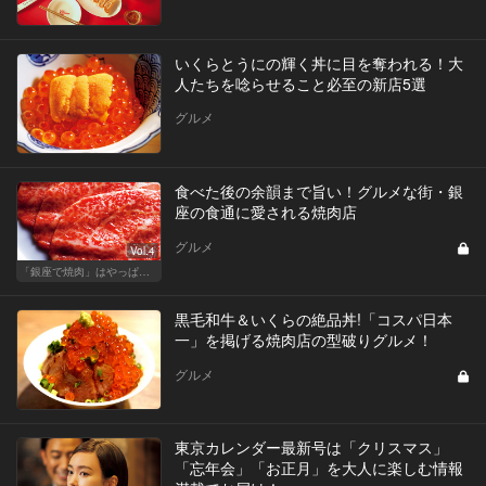
いくらとうにの輝く丼に目を奪われる！大
人たちを唸らせること必至の新店5選
グルメ
食べた後の余韻まで旨い！グルメな街・銀
座の食通に愛される焼肉店
グルメ
Vol.4
「銀座で焼肉」はやっぱりテンションが上がります！
黒毛和牛＆いくらの絶品丼!「コスパ日本
一」を掲げる焼肉店の型破りグルメ！
グルメ
東京カレンダー最新号は「クリスマス」
「忘年会」「お正月」を大人に楽しむ情報