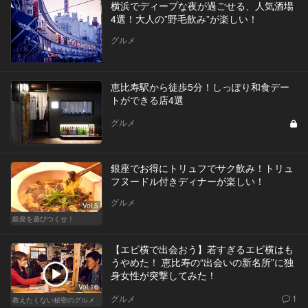
横浜でディープな夜が過ごせる、人気酒場
4選！大人の”野毛飲み”が楽しい！
グルメ
恵比寿駅から徒歩5分！しっぽり和食デー
トができる店4選
グルメ
銀座でお得にトリュフでサク飲み！トリュ
フヌードル付きディナーが楽しい！
グルメ
Vol.5
銀座を遊びつくせ！
【エビ横で出会おう】若すぎるエビ横はも
うやめた！ 恵比寿の“出会いの新名所”に独
身女性が突撃してみた！
Vol.16
グルメ
1
教えたくない秘密のグルメ