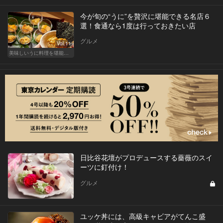
今が旬の“うに”を贅沢に堪能できる名店６
選！食通なら1度は行っておきたい店
グルメ
Vol.11
美味しいうに料理を堪能できる東京の名店
日比谷花壇がプロデュースする薔薇のスイ
ーツに釘付け！
グルメ
ユッケ丼には、高級キャビアがてんこ盛