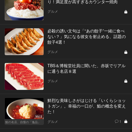
り！満足度が高すぎるカウンター焼肉
グルメ
必殺の誘い文句は「“あの餃子”一緒に食べ
ない？」気になる彼女を射止める、話題の
餃子4選！
グルメ
TBS＆博報堂社員に聞いた、赤坂でリアル
に通う名店８選
グルメ
鮮烈な美味しさがはじける「いくらショッ
トガン」。幸福の一口が、鮨の概念を変え
た！
Vol.3
グルメ
1
鮨の名店、自慢の「逸品」