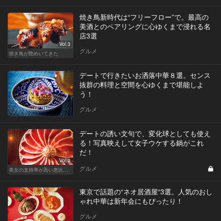
焼き鳥新時代は“フリーフロー”で。最高の
美酒とのペアリングに心ゆくまで浸れる名
店3選
Vol.3
グルメ
焼き鳥が艶めいてきた
デートで行きたいお洒落中華８選。センス
抜群の料理と空間を心ゆくまで堪能しよ
う！
グルメ
デートの誘い文句で、変化球としても使え
る！写真映えして女子ウケする鍋がこれ
だ！
Vol.2
グルメ
美女の支持率が高い恵比寿鍋
東京で話題の“ネオ居酒屋“3選。人気のおし
ゃれ中華は新年会にもぴったり！
グルメ