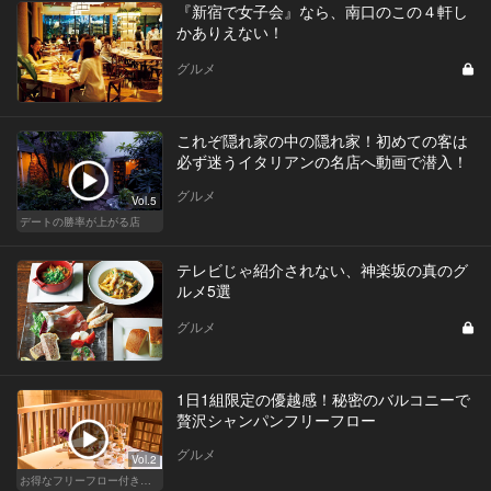
『新宿で女子会』なら、南口のこの４軒し
かありえない！
グルメ
これぞ隠れ家の中の隠れ家！初めての客は
必ず迷うイタリアンの名店へ動画で潜入！
グルメ
Vol.5
デートの勝率が上がる店
テレビじゃ紹介されない、神楽坂の真のグ
ルメ5選
グルメ
1日1組限定の優越感！秘密のバルコニーで
贅沢シャンパンフリーフロー
グルメ
Vol.2
お得なフリーフロー付きで料理が美味しいレストラン