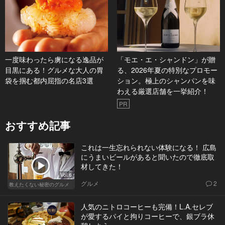
一度味わったら虜になる逸品が
「モエ・エ・シャンドン」が贈
目黒にある！グルメな大人の胃
る、2026年夏の特別なプロモー
袋を掴む都内屈指の名店3選
ション。極上のシャンパンを味
わえる厳選店舗を一挙紹介！
PR
おすすめ記事
これは一生忘れられない体験になる！ 広島
にうまいビールがあると聞いたので徹底取
材してきた！
Vol.6
グルメ
2
教えたくない秘密のグルメ
人気のニトロコーヒーも完備！L.A.セレブ
が愛するパイと拘りコーヒーで、銀ブラ休