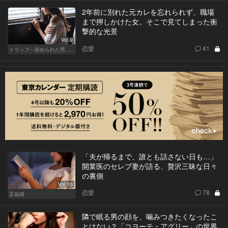
2年前に別れた元カレを忘れられず、職場
まで押しかけた女。そこで見てしまった衝
撃的な光景
Vol.9
恋愛
41
トラップ～嵌められた男と女～
「夫が帰るまで、誰とも話さない日も…」
開業医のセレブ妻が語る、贅沢三昧な日々
の裏側
Vol.10
恋愛
78
妥協婚
隣で眠る男の顔を、噛みつきたくなったこ
とはない？「コヨーテ・アグリー」の世界