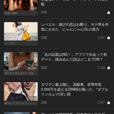
観
Vol.6
恋愛
由香の秘密
シバユカ：遊びの恋はお断り。モテ男を本
気にさせた、にゃんにゃんOLの底力
恋愛
97
Vol.7
シバユカ
「あの話題はNG！」アプリで出会って初
デート。踏み込んだ話はどこまでOK？
恋愛
23
Vol.230
男と女の答えあわせ【Q】
タワマン最上階に、高級車。世帯年収
2,000万を超えるDINKSが陥った、“ダブル
インカム”の甘い罠
Vol.2
恋愛
97
東京ピープルコレクション