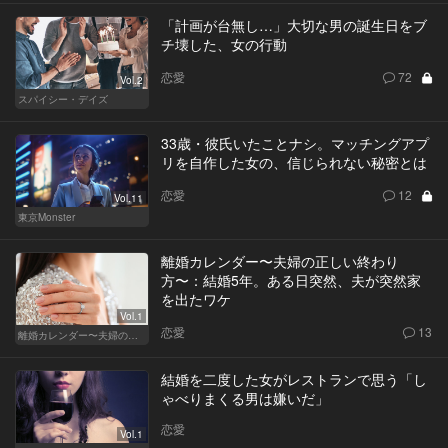
「計画が台無し…」大切な男の誕生日をブ
チ壊した、女の行動
恋愛
72
Vol.2
スパイシー・デイズ
33歳・彼氏いたことナシ。マッチングアプ
リを自作した女の、信じられない秘密とは
恋愛
12
Vol.11
東京Monster
離婚カレンダー〜夫婦の正しい終わり
方〜：結婚5年。ある日突然、夫が突然家
を出たワケ
Vol.1
恋愛
13
離婚カレンダー〜夫婦の正しい終わり方〜
結婚を二度した女がレストランで思う「し
ゃべりまくる男は嫌いだ」
恋愛
Vol.1