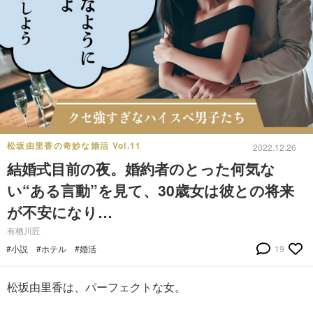
松坂由里香の奇妙な婚活 Vol.11
2022.12.26
結婚式目前の夜。婚約者のとった何気な
い“ある言動”を見て、30歳女は彼との将来
が不安になり…
有栖川匠
#小説
#ホテル
#婚活
19
松坂由里香は、パーフェクトな女。