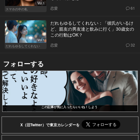
Vol.1
恋愛
61
スマホの中の私
だれもゆるしてくれない：「彼氏がいるけ
ど、親友の男友達と飲みに行く」30歳女の
この行動はOK？
Vol.1
恋愛
32
だれもゆるしてくれない
フォローする
この記事が気に入ったらいいね！しよう
X（旧Twitter）で東京カレンダーを