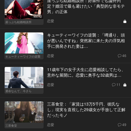
崖っぷち結婚相談所：好条件でも論外判
定？婚活で最も避けたい「典型的な非モテ
男」の正体
Vol.12
恋愛
崖っぷち結婚相談所
キューティーワイフの逆襲：「噂通り、頭
が悪いんですね」突然家に来た夫の浮気相
手に挑発された妻は…
Vol.1
恋愛
46
キューティーワイフの逆襲
11歳年下の女子大生に恋愛相談してたら、
意外な展開に。恋愛に奥手な32歳男は…
恋愛
11
Vol.5
運命なんて、今さら
三茶食堂：「家賃は13万5千円、彼氏な
し」現実を直視した29歳女が手放して正解
だったモノ
Vol.1
恋愛
49
三茶食堂