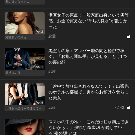
私の嫌いなオトコ
港区女子の原点：一般家庭出身という劣等
感。お金で買えない“育ちの良さ”が欲しか
った
Vol.2
恋愛
港区女子の原点
黒塗りの扉：アッパー層の闇と秘密で稼
ぐ。『お抱え運転手』が見せる、もう1つ
の裏の顔
Vol.1
恋愛
黒塗りの扉
「途中で放り出されるなんて…！」出張先
のホテルの部屋で、男からお預けを食らっ
た美女
Vol.5
恋愛
42
天秤女～恋は同時進行で～
スマホの中の私：「これだけじゃ満足でき
ないから…」強欲な25歳OLが隠してい
る“夜の顔”とは