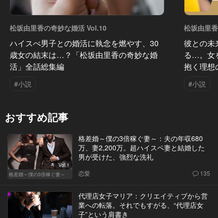
松坂由里香の奇妙な婚活 Vol.10
松坂由里香の
ハイスぺ男子との婚活に執念を燃やす、30
彼との未
歳女の結末は…？「松坂由里香の奇妙な婚
る…。女
活」全話総集編
抱く理想
#小説
#小説
おすすめ記事
格差婚～僕の3倍稼ぐ妻～：夫の年収680
万、妻2,200万。超ハイスペ妻と結婚した
男が受けた、強烈な洗礼
Vol.1
恋愛
135
格差婚～僕の3倍稼ぐ妻～
代理店女子マリア：クリエイティブから営
業への転落。それでもすがる、“代理店女
子”という肩書き