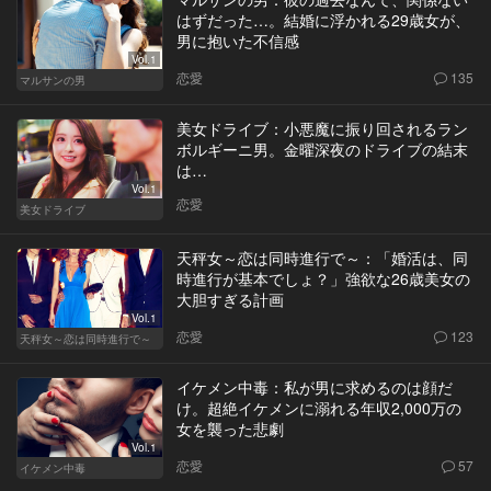
はずだった…。結婚に浮かれる29歳女が、
男に抱いた不信感
Vol.1
恋愛
135
マルサンの男
美女ドライブ：小悪魔に振り回されるラン
ボルギーニ男。金曜深夜のドライブの結末
は…
Vol.1
恋愛
美女ドライブ
天秤女～恋は同時進行で～：「婚活は、同
時進行が基本でしょ？」強欲な26歳美女の
大胆すぎる計画
Vol.1
恋愛
123
天秤女～恋は同時進行で～
イケメン中毒：私が男に求めるのは顔だ
け。超絶イケメンに溺れる年収2,000万の
女を襲った悲劇
Vol.1
恋愛
57
イケメン中毒