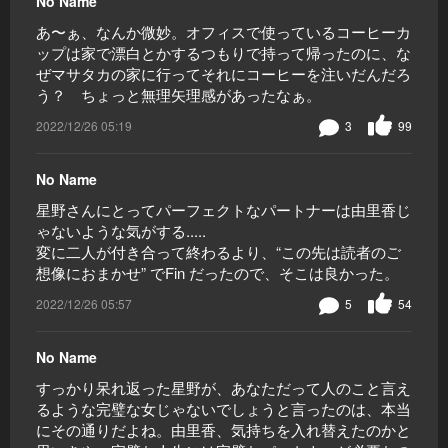
No Name
あ〜ぁ、なんか微妙。オフィスで使っているコーヒーカ
ップは家で漂白とかするつもりで持って帰ったのに、な
ぜマサタカの家に行ってそれにコーヒーを注いだんだろ
う？ ちょっと無理矢理感があったなぁ。
2022/12/26 05:19
3
99
No Name
星野さんにとってパーフェクトなパートナーは由里香じ
ゃないような気がする.....
変に二人が付き合って終わるより、“この先は読者のご
想像におまかせ” でFin だったので、そこは良かった。
2022/12/26 05:57
5
54
No Name
すっかり呆れ返った星野が、あなただって人のこと言え
るような完璧な女じゃないでしょうと言ったのは、本当
にその通りだよね。由里香、気持ちを入れ替えたのかと