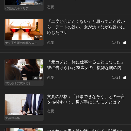
Vol.1
恋愛
代理店女子マリア
「二度と会いたくない」と思っていた彼か
ら、デートの誘い。女が渋々ながら誘いに
応じたワケ
Vol.7
恋愛
19
ナシ子先輩の幸福な人生
「元カノと一緒に仕事することになった」
彼に告げられた28歳女の、複雑な胸の内
恋愛
21
Vol.40
TOUGH COOKIES
文具の品格：「仕事できなそう」との一言
を払拭すべく、男が手にしたモノとは？
恋愛
Vol.1
文具の品格
マルサンの男：彼の過去なんて、関係ない