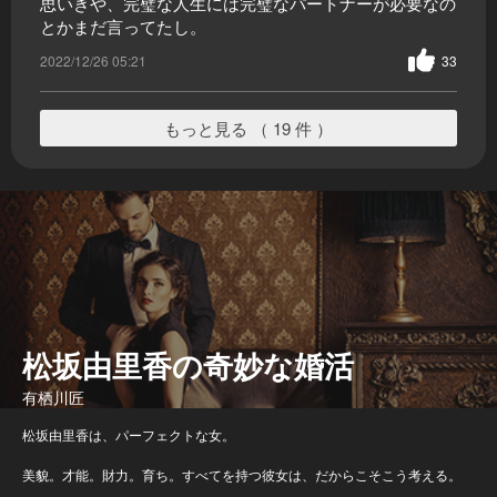
思いきや、完璧な人生には完璧なパートナーが必要なの
とかまだ言ってたし。
2022/12/26 05:21
33
もっと見る （ 19 件 ）
松坂由里香の奇妙な婚活
有栖川匠
松坂由里香は、パーフェクトな女。
美貌。才能。財力。育ち。すべてを持つ彼女は、だからこそこう考える。