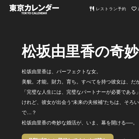
東京カレンダー | 最
レストラン予約
松坂由里香の奇妙
松坂由里香は、パーフェクトな女。
美貌。才能。財力。育ち。すべてを持つ彼女は、だ
「完璧な人生には、完璧なパートナーが必要である
けれど、彼女が出会う“未来の夫候補”たちは、そろ
で…？
松坂由里香の奇妙な婚活が、いま、幕を開ける──。