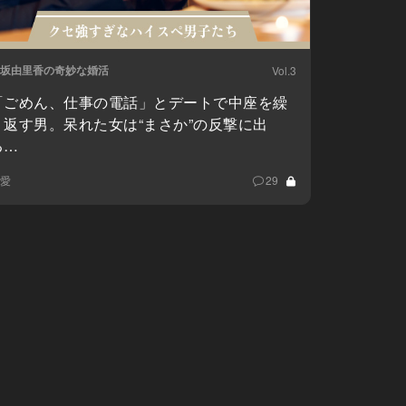
坂由里香の奇妙な婚活
Vol.3
「ごめん、仕事の電話」とデートで中座を繰
り返す男。呆れた女は“まさか”の反撃に出
る…
愛
29