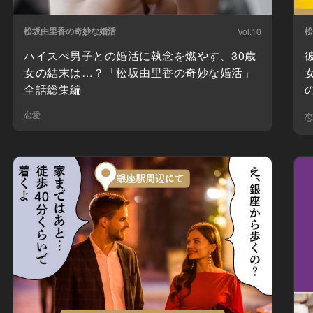
松坂由里香の奇妙な婚活
松
Vol.10
ハイスぺ男子との婚活に執念を燃やす、30歳
女の結末は…？「松坂由里香の奇妙な婚活」
全話総集編
恋愛
恋