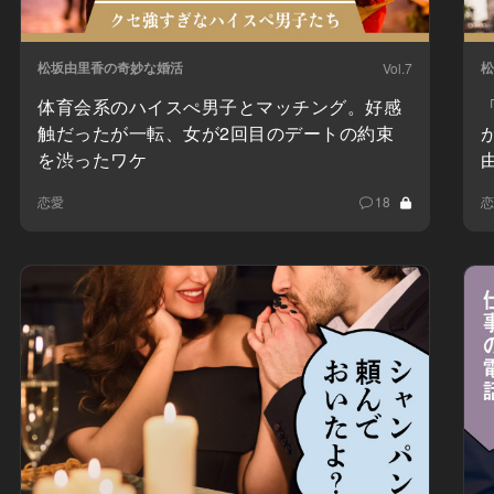
松坂由里香の奇妙な婚活
松
Vol.7
体育会系のハイスぺ男子とマッチング。好感
触だったが一転、女が2回目のデートの約束
を渋ったワケ
恋愛
18
恋