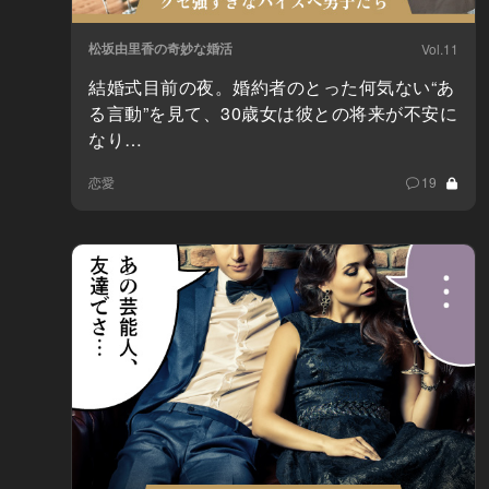
松坂由里香の奇妙な婚活
Vol.11
結婚式目前の夜。婚約者のとった何気ない“あ
る言動”を見て、30歳女は彼との将来が不安に
なり…
恋愛
19