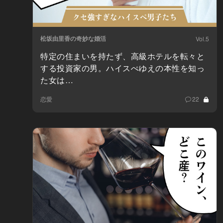
松坂由里香の奇妙な婚活
Vol.5
特定の住まいを持たず、高級ホテルを転々と
する投資家の男。ハイスぺゆえの本性を知っ
た女は…
恋愛
22