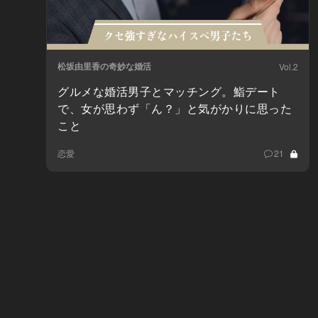
松坂由里香の奇妙な婚活
Vol.2
グルメな婚活男子とマッチング。鮨デート
で、女が思わず「ん？」と気がかりに思った
こと
恋愛
21