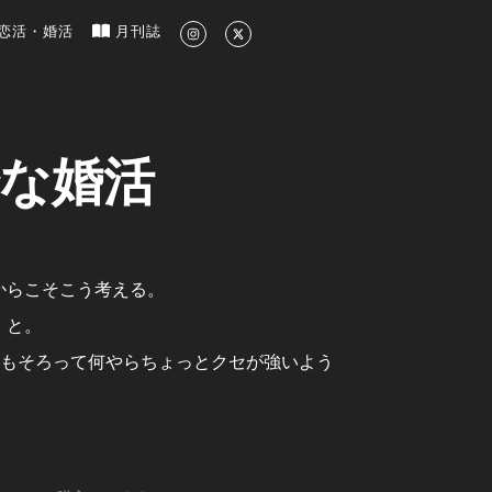
新のグルメ、洗練されたライフスタイル情報
恋活・婚活
月刊誌
な婚活
からこそこう考える。
」と。
いもそろって何やらちょっとクセが強いよう