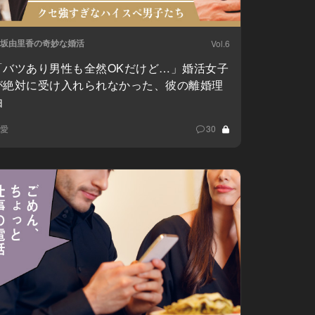
坂由里香の奇妙な婚活
Vol.6
「バツあり男性も全然OKだけど…」婚活女子
が絶対に受け入れられなかった、彼の離婚理
由
愛
30