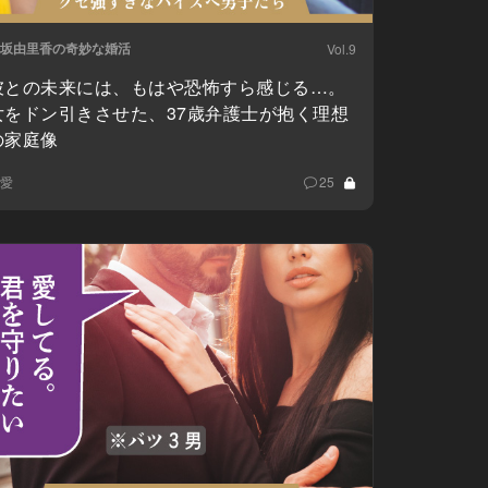
坂由里香の奇妙な婚活
Vol.9
彼との未来には、もはや恐怖すら感じる…。
女をドン引きさせた、37歳弁護士が抱く理想
の家庭像
愛
25