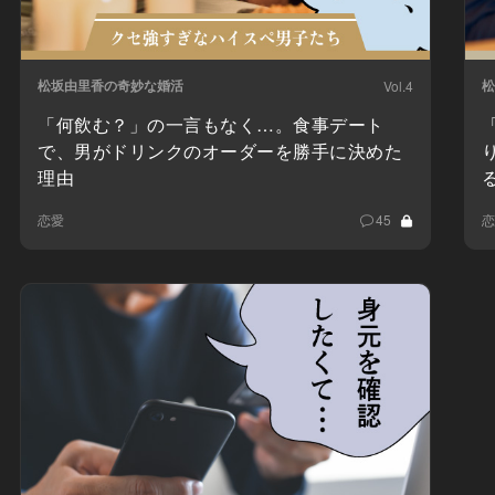
松坂由里香の奇妙な婚活
松
Vol.4
「何飲む？」の一言もなく…。食事デート
で、男がドリンクのオーダーを勝手に決めた
理由
恋愛
45
恋