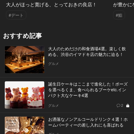
大人がほっと寛げる、とっておきの良店！
が豊かに
#デート
#鮨
おすすめ記事
大人のためだけの和食酒場4選。楽しく飲
める、渋谷のイマドキ店の魅力に迫る！
グルメ
誕生日ケーキはここまで進化した！ポーズ
を選べるくま、食べられるブーケetc.イン
パクト大なケーキ4選
グルメ
2
お洒落なノンアルコールドリンク４選！ホ
ームパーティーの差し入れにも喜ばれる
グルメ