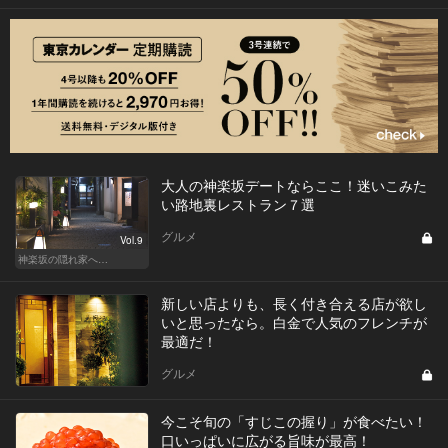
大人の神楽坂デートならここ！迷いこみた
い路地裏レストラン７選
グルメ
Vol.9
神楽坂の隠れ家へ…
新しい店よりも、長く付き合える店が欲し
いと思ったなら。白金で人気のフレンチが
最適だ！
グルメ
今こそ旬の「すじこの握り」が食べたい！
口いっぱいに広がる旨味が最高！