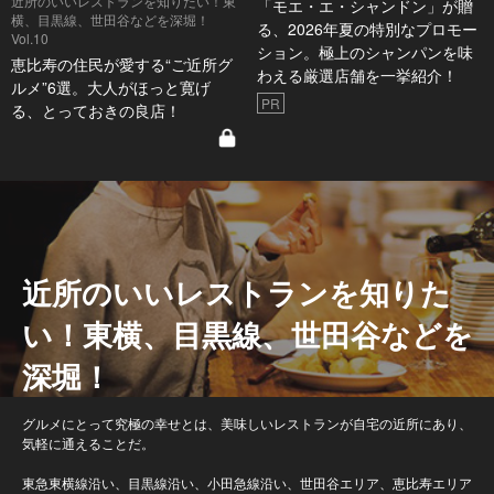
近所のいいレストランを知りたい！東
「モエ・エ・シャンドン」が贈
横、目黒線、世田谷などを深堀！
る、2026年夏の特別なプロモー
Vol.10
ション。極上のシャンパンを味
恵比寿の住民が愛する“ご近所グ
わえる厳選店舗を一挙紹介！
ルメ”6選。大人がほっと寛げ
PR
る、とっておきの良店！
近所のいいレストランを知りた
い！東横、目黒線、世田谷などを
深堀！
グルメにとって究極の幸せとは、美味しいレストランが自宅の近所にあり、
気軽に通えることだ。
東急東横線沿い、目黒線沿い、小田急線沿い、世田谷エリア、恵比寿エリア