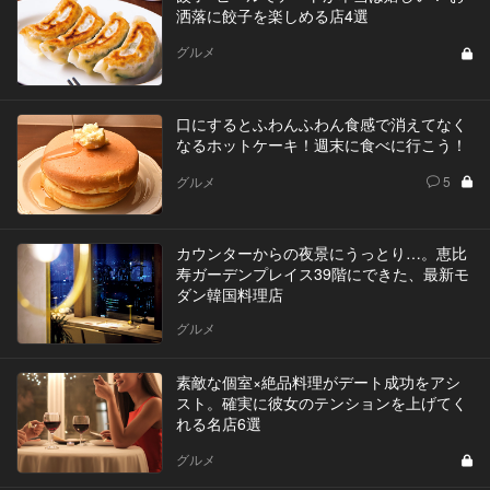
洒落に餃子を楽しめる店4選
グルメ
口にするとふわんふわん食感で消えてなく
なるホットケーキ！週末に食べに行こう！
グルメ
5
カウンターからの夜景にうっとり…。恵比
寿ガーデンプレイス39階にできた、最新モ
ダン韓国料理店
グルメ
素敵な個室×絶品料理がデート成功をアシ
スト。確実に彼女のテンションを上げてく
れる名店6選
グルメ