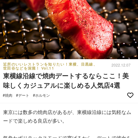
近所のいいレストランを知りたい！東横、目黒線、
2022.12.07
世田谷などを深堀！ Vol.11
東横線沿線で焼肉デートするならここ！美
味しくカジュアルに楽しめる人気店4選
#焼肉
#デート
#ホルモン
東京には数多の焼肉店があるが、東横線沿線には気軽なム
ードで楽しめる良店が多い。
気負わずリラックスモードで寛げるから、デートで彼女を