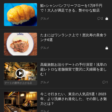
鮨×シャンパンフリーフローを1万8千円
で！大人が満足できる、艶やかな鮨店
グルメ
2
たまにはワンランク上で！恵比寿の美食ラ
ンチ6選
グルメ
高級旅館お泊りデートの予行演習！浅草の
超レトロな老舗個室で贅沢に天婦羅を楽し
む！
Vol.10
グルメ
1
デートの勝率が上がる店
今こそ行きたい、東京の人気店5選！2023
年、より洗練され進化した、その新しき魅
力とは？
グルメ