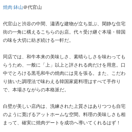
焼肉 鉢山
＠代官山
代官山と渋谷の中間、瀟洒な建物が立ち並ぶ、閑静な住宅
街の一角に構えるこちらのお店。代々受け継ぐ本場・韓国
の味を大切に紡ぎ続ける一軒だ。
同店では、和牛本来の美味しさ、素晴らしさを味わっても
らうため、一般に「上」以上と評される肉だけを用意。口
中でとろける黒毛和牛の焼肉には見を張る。また、こだわ
り抜いた調理法で味わえる韓国家庭料理はすべて手作り
で、本場さながらの本格派だ。
白壁が美しい店内は、洗練された上質さはありつつも自宅
のように寛げるアットホームな空間。料理の美味しさも相
まって、確実に焼肉デートを成功へ導いてくれるはず！