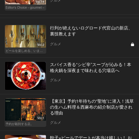
Vol.14
Editor's Choice～gourmet～
行列が絶えないログロード代官山の新店、
裏技教えます
グルメ
Vol.2
ビールを楽しめる、いま最旬なビールの新店はこの6軒！
スパイス香る“シビ辛”スープが沁みる！本
格火鍋を深夜まで味わえる穴場店へ
グルメ
【東京】予約1年待ちの“聖地”に潜入！浅草
の生ハム料理＆西麻布の紹介制店が愛され
る理由
Vol.1
グルメ
予約が殺到する店。
餃子×ビールでデートが本当は嬉しい！ お