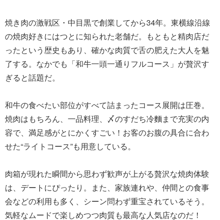
焼き肉の激戦区・中目黒で創業してから34年。東横線沿線
の焼肉好きにはつとに知られた老舗だ。もともと精肉店だ
ったという歴史もあり、確かな肉質で舌の肥えた大人を魅
了する。なかでも「和牛一頭一通りフルコース」が贅沢す
ぎると話題だ。
和牛の食べたい部位がすべて詰まったコース展開は圧巻。
焼肉はもちろん、一品料理、〆のすだち冷麵まで充実の内
容で、満足感がとにかくすごい！お客のお腹の具合に合わ
せた“ライトコース”も用意している。
肉箱が現れた瞬間から思わず歓声が上がる贅沢な焼肉体験
は、デートにぴったり。また、家族連れや、仲間との食事
会などの利用も多く、シーン問わず重宝されているそう。
気軽なムードで楽しめつつ肉質も最高な人気店なのだ！