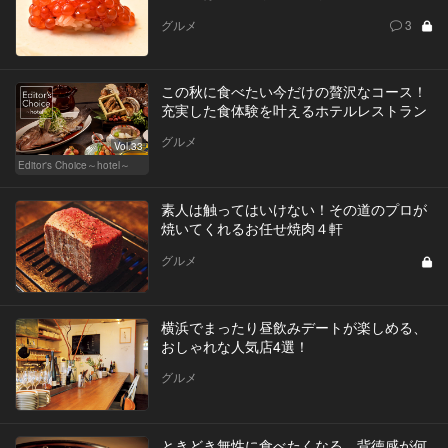
グルメ
3
この秋に食べたい今だけの贅沢なコース！
充実した食体験を叶えるホテルレストラン
グルメ
Vol.33
Editor's Choice～hotel～
素人は触ってはいけない！その道のプロが
焼いてくれるお任せ焼肉４軒
グルメ
横浜でまったり昼飲みデートが楽しめる、
おしゃれな人気店4選！
グルメ
ときどき無性に食べたくなる、背徳感が何