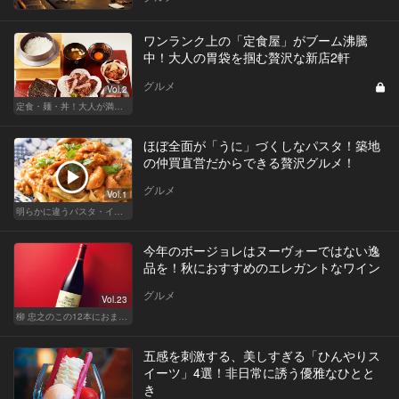
ワンランク上の「定食屋」がブーム沸騰
中！大人の胃袋を掴む贅沢な新店2軒
グルメ
Vol.2
定食・麺・丼！大人が満足できるサクッとグルメ
ほぼ全面が「うに」づくしなパスタ！築地
の仲買直営だからできる贅沢グルメ！
グルメ
Vol.1
明らかに違うパスタ・イタリアン
今年のボージョレはヌーヴォーではない逸
品を！秋におすすめのエレガントなワイン
グルメ
Vol.23
柳 忠之のこの12本におまかせ
五感を刺激する、美しすぎる「ひんやりス
イーツ」4選！非日常に誘う優雅なひとと
き