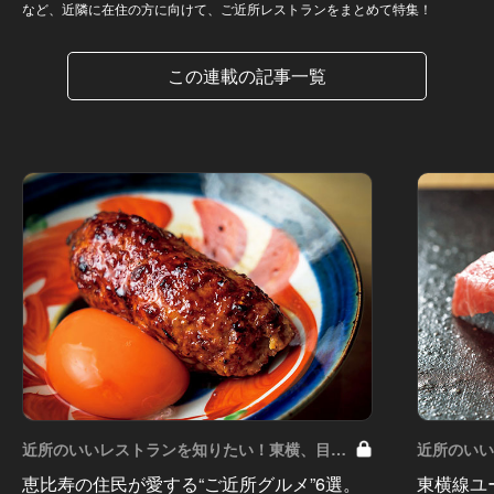
など、近隣に在住の方に向けて、ご近所レストランをまとめて特集！
この連載の記事一覧
近所のいいレストランを知りたい！東横、目黒
近所のい
線、世田谷などを深堀！ Vol.10
線、世田谷な
恵比寿の住民が愛する“ご近所グルメ”6選。
東横線ユ