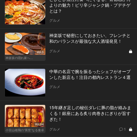
よりの魅力！ピリ辛ジャンク鍋・プデチゲ
とは？
グルメ
神楽坂で秘密にしておきたい、フレンチと
和のバランスが最強な大人酒場発見！
グルメ
Vol.3
神楽坂の隠れ家へ…
中華の名店で腕を振るったシェフがオープ
ンした新店も！注目の都内レストラン４選
グルメ
15年継ぎ足しの秘伝ダレに豚の脂が絡みま
くる！銀座にある炙り肉巻きにぎりが旨す
ぎた！
Vol.54
グルメ
1
小宮山雄飛の“英世”なる食卓