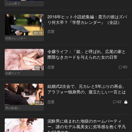
二人の男で
2016年ヒット小説総集編：貴方の彼はズバ
リ何大卒？『学歴カレンダー』（全話）
恋愛
Vol.18
学歴カレンダー
令嬢ライフ：「姫」と呼ばれ、広尾の家と
際限なきカードを与えられた女の日常
恋愛
65
Vol.1
令嬢ライフ
結婚式2次会で、元カレと5年ぶりの再会。
アラフォー独身男の、腹立たしい一言とは
恋愛
62
Vol.9
男の勘違い
泥酔男に絡まれた地獄のホームパーティ
ー。謎のモデル風美女に劣等感を抱く平凡