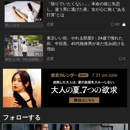
「独りでいたくない…」本命の彼に失恋
し、違う男に逃げた夜。女が心に抱く"ある
打算”とは
Vol.8
恋愛
93
美しいひと
東京いい街、やれる部屋3：24歳で憧れた
街、中目黒。40代独身男が未だ住み続ける
理由
Vol.1
恋愛
2
東京いい街、やれる部屋3
フォローする