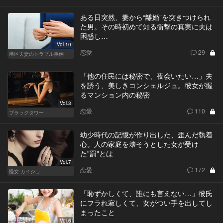
ある日突然、妻から“離婚”を突きつけられ
た男。その時初めて知る衝撃の真実に夫は
困惑し…
Vol.10
恋愛
29
港区夫妻のトラブル事例
「他の住民には秘密で、夜会いたい…」夫
を誘う、美しきコンシェルジュ。彼女が握
るマンション内の秘密
Vol.3
恋愛
110
ブラックタワー
幼少時代の記憶が作り出した、歪んだ執着
心。人の家庭を壊そうとした女が受け
た"罰"とは
Vol.7
恋愛
172
怪女-カイジョ-
「恥ずかしくて、誰にも言えない…」彼氏
にフラれ寂しくて、女がつい手を出してし
まったこと
Vol.6