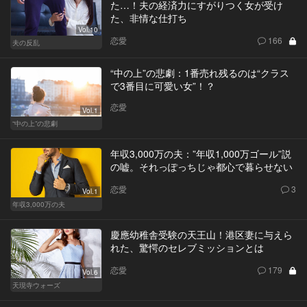
た…！夫の経済力にすがりつく女が受け
た、非情な仕打ち
Vol.10
恋愛
166
夫の反乱
“中の上”の悲劇：1番売れ残るのは“クラス
で3番目に可愛い女”！？
恋愛
Vol.1
“中の上”の悲劇
年収3,000万の夫：”年収1,000万ゴール”説
の嘘。それっぽっちじゃ都心で暮らせない
恋愛
3
Vol.1
年収3,000万の夫
慶應幼稚舎受験の天王山！港区妻に与えら
れた、驚愕のセレブミッションとは
恋愛
179
Vol.6
天現寺ウォーズ