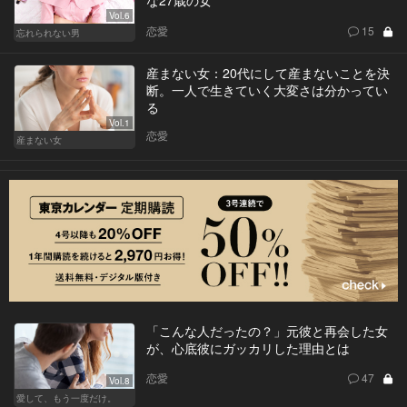
な27歳の女
Vol.6
恋愛
15
忘れられない男
産まない女：20代にして産まないことを決
断。一人で生きていく大変さは分かってい
る
Vol.1
恋愛
産まない女
「こんな人だったの？」元彼と再会した女
が、心底彼にガッカリした理由とは
恋愛
47
Vol.8
愛して、もう一度だけ。