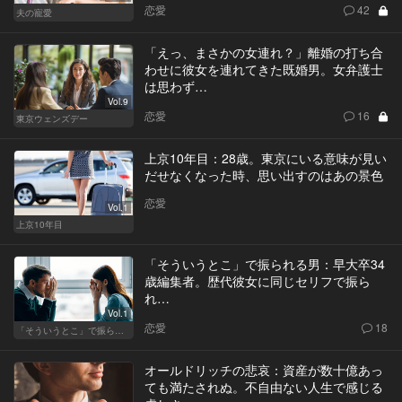
恋愛
42
夫の寵愛
「えっ、まさかの女連れ？」離婚の打ち合
わせに彼女を連れてきた既婚男。女弁護士
は思わず…
Vol.9
恋愛
16
東京ウェンズデー
上京10年目：28歳。東京にいる意味が見い
だせなくなった時、思い出すのはあの景色
恋愛
Vol.1
上京10年目
「そういうとこ」で振られる男：早大卒34
歳編集者。歴代彼女に同じセリフで振ら
れ…
Vol.1
恋愛
18
「そういうとこ」で振られる男
オールドリッチの悲哀：資産が数十億あっ
ても満たされぬ。不自由ない人生で感じる