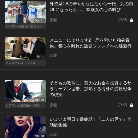
外資系CAの華やかな生活から一転、丸の内
OLになったら…。32歳女の心の叫び
恋愛
65
Vol.11
Age33～分岐点の女たち～
メニューによります2：牙を剥いた独身貴
族。都心を離れた話題フレンチへの逃避行
恋愛
Vol.1
メニューによります2
子どもの教育に、莫大なお金を投資するサ
ラリーマン世帯。加熱する海外の受験戦争
の現実
Vol.10
恋愛
65
シアワセの最適解～世帯年収3,600万の夫婦～
いよいよ明日で最終話！「二人の男で」全
話総集編
恋愛
Vol.10