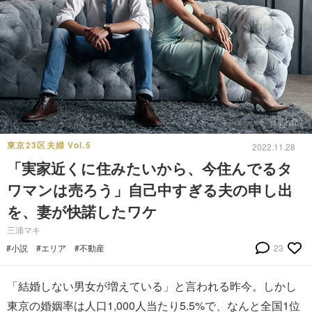
東京23区夫婦 Vol.5
2022.11.28
「実家近くに住みたいから、今住んでるタ
ワマンは売ろう」自己中すぎる夫の申し出
を、妻が快諾したワケ
三浦マキ
#小説
#エリア
#不動産
23
「結婚しない男女が増えている」と言われる昨今。しかし
東京の婚姻率は人口1,000人当たり5.5%で、なんと全国1位