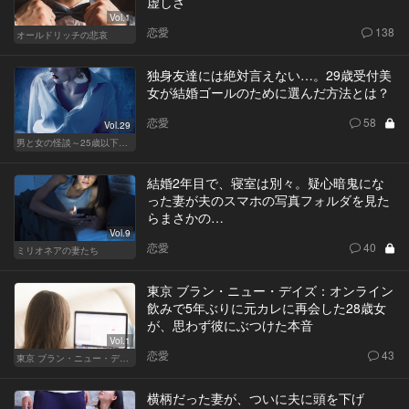
虚しさ
Vol.1
恋愛
138
オールドリッチの悲哀
独身友達には絶対言えない…。29歳受付美
女が結婚ゴールのために選んだ方法とは？
恋愛
58
Vol.29
男と女の怪談～25歳以下閲覧禁止～
結婚2年目で、寝室は別々。疑心暗鬼にな
った妻が夫のスマホの写真フォルダを見た
らまさかの…
Vol.9
恋愛
40
ミリオネアの妻たち
東京 ブラン・ニュー・デイズ：オンライン
飲みで5年ぶりに元カレに再会した28歳女
が、思わず彼にぶつけた本音
Vol.1
恋愛
43
東京 ブラン・ニュー・デイズ
横柄だった妻が、ついに夫に頭を下げ