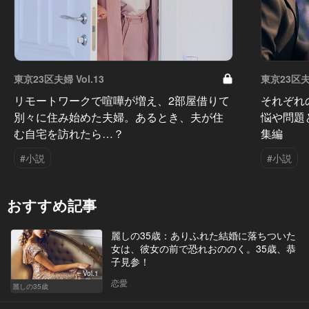
東京23区夫婦 Vol.13
東京23区夫婦
リモートワークで喧嘩が増え、2部屋借りて
それぞれ
別々に住み始めた夫婦。あるとき、夫が住
悩や問題
む自宅を訪れたら…？
集編
#小説
#小説
おすすめ記事
麗しの35歳：ありふれた結婚に落ちついた
女は、彼女の前で恐れおののく。35歳、恭
子見参！
Vol.1
恋愛
麗しの35歳