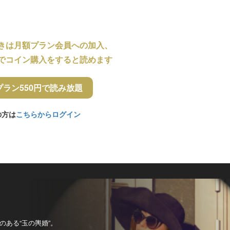
きは月額プラン会員への加入、
でコイン購入をすると読めます
プラン550円で読み放題
の方は
こちらからログイン
ある“玉の輿婚”。