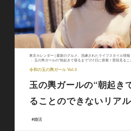
東京カレンダー | 最新のグルメ、洗練されたライフスタイル情報
玉の輿ガールの“朝起きて寝るまで”の1日に密着！普段見る
令和の玉の輿ガール Vol.3
玉の輿ガールの“朝起き
ることのできないリアル
#婚活