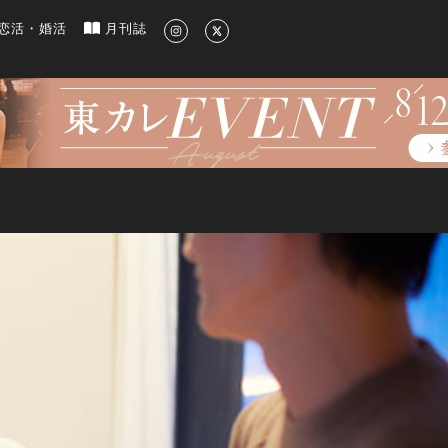
新のグルメ、洗練されたライフスタイル情報
恋活・婚活
月刊誌