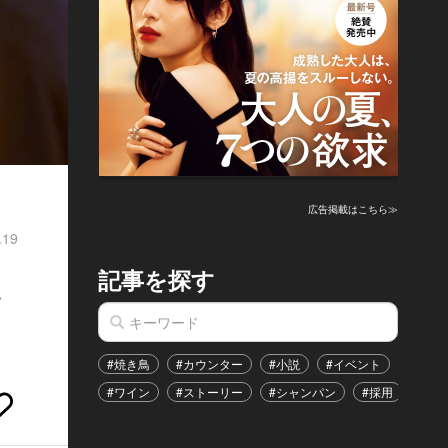
広告掲載はこちら≫
.19
記事を探す
見
#焼き鳥
#カウンター
#小説
#イベント
#港区
#ワイン
#ストーリー
#シャンパン
#採用
#恋