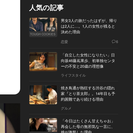
人気の記事
男女3人の旅だったはずが、帰り
は2人に…。1人の女性が残ると
Vol.74
決めた理由
TOUGH COOKIES
恋愛
6
「自立した女性になりたい」日
向坂46藤嶌果歩、初単独センタ
ーの不安と20歳の理想像
ライフスタイル
焼き鳥通が熱狂する渋谷の隠れ
家『とり茶太郎』。14年目も予
約困難であり続ける理由
グルメ
「今日はたくさん甘えちゃお」
再会した母の無邪気な一言に、
Vol.73
娘が激怒した理由