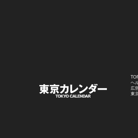
TO
ヘ
広
東