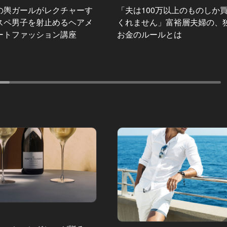
の輿ガールがレクチャーす
「夫は100万以上のものしか
スペ男子を射止めるヘアメ
くれません」富裕層夫婦の、
ートファッション講座
お金のルールとは