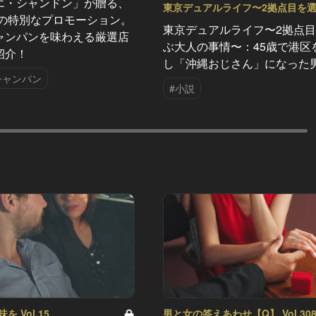
エ・シャンドン」が贈る、
東京デュアルライフ〜2拠点目を
夏の特別なプロモーション。
の事情〜 Vol.1
東京デュアルライフ〜2拠点
ャンパンを味わえる厳選店
ぶ大人の事情〜：45歳で港区
紹介！
し「沖縄おじさん」になった
シャンパン
#小説
 Vol.15
男と女の答えあわせ【Q】 Vol.30