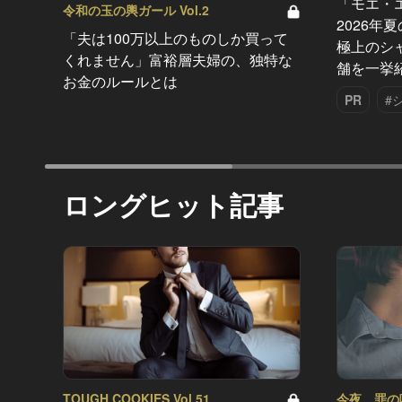
「モエ・
令和の玉の輿ガール Vol.2
2026年
「夫は100万以上のものしか買って
極上のシ
くれません」富裕層夫婦の、独特な
舗を一挙
お金のルールとは
PR
#
ロングヒット記事
TOUGH COOKIES Vol.51
今夜、罪の味を