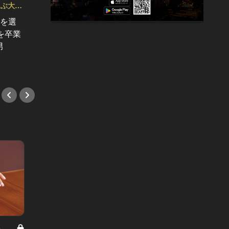
選ぶ大人
選ばれたい女たちへ ～出会いから結婚
“ハイスペ
まで～ Vol.6
目を選
結婚願望のないハイスペ男子と、30
PwC
を卒業
歳女が半年でゴールイン！お家デー
BIG4
男
トの“あるコト”で彼をその気に
ら絶対
#失恋
#婚活
8
男と女の答えあわせ【A】 Vol.308