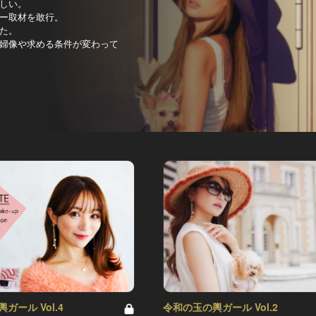
しい。
ー取材を敢行。
た。
婦像や求める条件が変わって
ガール Vol.4
令和の玉の輿ガール Vol.2