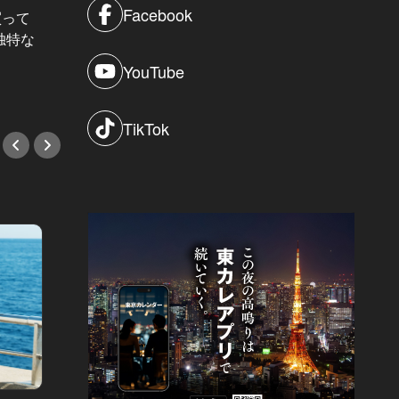
Facebook
買って
新居は家賃300万！超玉の輿婚を叶
独特な
えた女性に聞いた“求められる結婚の
条件”とは？
YouTube
TikTok