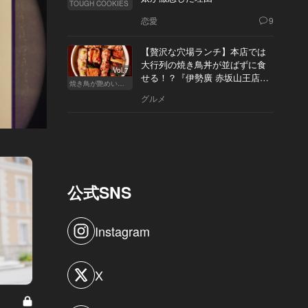
TOUGH COOKIES
恋愛
9
【贅沢な穴場ランチ】本店では
大行列の焼き鳥丼が並ばずに食
Vol.7
せる！？『伊勢廣 赤坂山王店』
焼き鳥が艶めいてきた
へ
グルメ
公式SNS
Instagram
X
令和の玉の輿ガール Vol.1