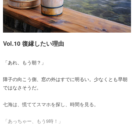
Vol.10 復縁したい理由
「あれ、もう朝？」
障子の向こう側、窓の外はすでに明るい。少なくとも早朝
ではなさそうだ。
七海は、慌ててスマホを探し、時間を見る。
「あっちゃー、もう9時！」