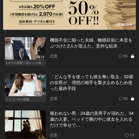
機能不全に陥った夫婦。離婚目前に本音を
ぶつけた2人が迎えた、意外な結末
恋愛
65
Vol.13
5.2％の憂鬱〜妻からの挑戦状〜
「どんな手を使っても彼を奪い取る」32歳
の女医が、理想の相手を繋ぎ止めるため使
った最終手段
Vol.13
恋愛
92
ドクターKの憂鬱
報われない男：24歳の美男子が溺れた、34
歳の人妻。ベッドで腕の中に彼女を入れる
だけで幸せで…
恋愛
10