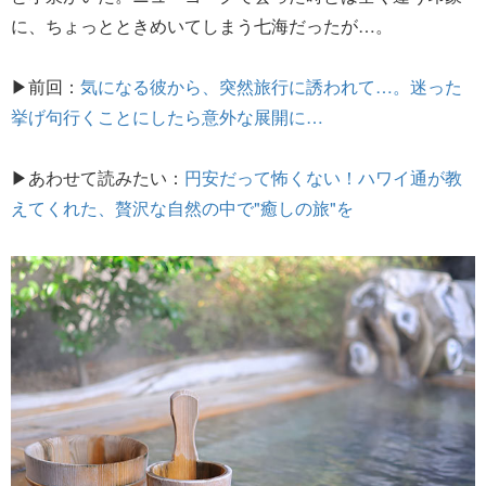
に、ちょっとときめいてしまう七海だったが…。
▶前回：
気になる彼から、突然旅行に誘われて…。迷った
挙げ句行くことにしたら意外な展開に…
▶あわせて読みたい：
円安だって怖くない！ハワイ通が教
えてくれた、贅沢な自然の中で"癒しの旅"を