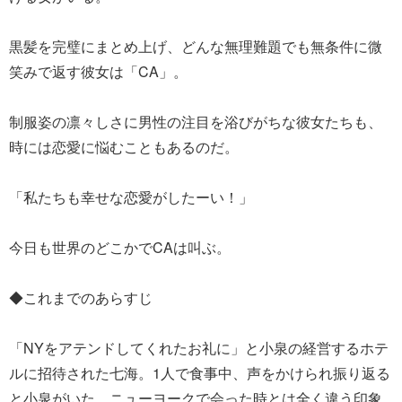
黒髪を完璧にまとめ上げ、どんな無理難題でも無条件に微
笑みで返す彼女は「CA」。
制服姿の凛々しさに男性の注目を浴びがちな彼女たちも、
時には恋愛に悩むこともあるのだ。
「私たちも幸せな恋愛がしたーい！」
今日も世界のどこかでCAは叫ぶ。
◆これまでのあらすじ
「NYをアテンドしてくれたお礼に」と小泉の経営するホテ
ルに招待された七海。1人で食事中、声をかけられ振り返る
と小泉がいた。ニューヨークで会った時とは全く違う印象