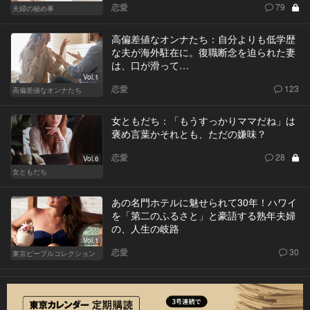
恋愛
79
夫婦の秘め事
高偏差値なオンナたち：自分よりも低学歴
な夫が海外駐在に。復職断念を迫られた妻
は、口が滑って…
Vol.1
恋愛
123
高偏差値なオンナたち
女ともだち：「もうすっかりママだね」は
褒め言葉かそれとも、ただの嫌味？
恋愛
28
Vol.6
女ともだち
あの名門ホテルに魅せられて30年！ハワイ
を「第二のふるさと」と豪語する熟年夫婦
の、人生の岐路
Vol.1
恋愛
30
東京ピープルコレクション