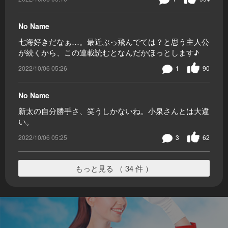
No Name
七海好きだなぁ…。最近ぶっ飛んでては？と思う主人公
が続くから、この連載読むとなんだかほっとします♪
2022/10/06 05:26
1
90
No Name
新太の自分勝手さ、笑うしかないね。小泉さんとは大違
い。
2022/10/06 05:25
3
62
もっと見る （ 34 件 ）