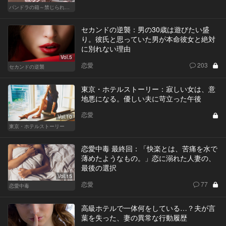
パンドラの箱～禁じられた一手～
セカンドの逆襲：男の30歳は遊びたい盛
り。彼氏と思っていた男が本命彼女と絶対
に別れない理由
Vol.5
恋愛
203
セカンドの逆襲
東京・ホテルストーリー：寂しい女は、意
地悪になる。優しい夫に苛立った午後
恋愛
Vol.10
東京・ホテルストーリー
恋愛中毒 最終回：「快楽とは、苦痛を水で
薄めたようなもの。」恋に溺れた人妻の、
最後の選択
Vol.15
恋愛
77
恋愛中毒
高級ホテルで一体何をしている…？夫が言
葉を失った、妻の異常な行動履歴