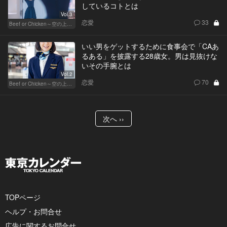
しているコトとは
Vol.3
恋愛
33
Beef or Chicken～空の上の恋愛模様～
いい男をゲットするために食事会で「CAあ
るある」を披露する28歳女。男は見抜けな
いその手腕とは
Vol.2
恋愛
70
Beef or Chicken～空の上の恋愛模様～
次へ ››
TOPページ
ヘルプ・お問合せ
広告に関するお問合せ