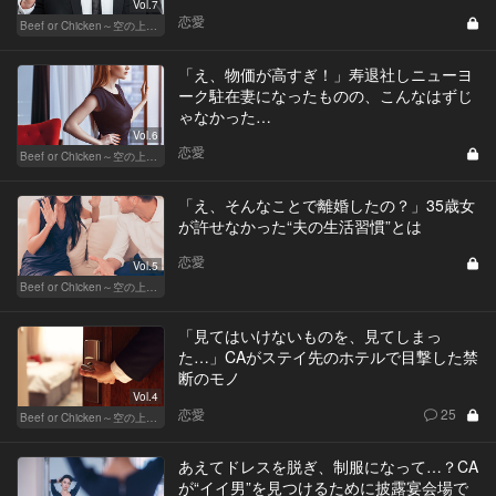
Vol.7
恋愛
Beef or Chicken～空の上の恋愛模様～
「え、物価が高すぎ！」寿退社しニューヨ
ーク駐在妻になったものの、こんなはずじ
ゃなかった…
Vol.6
恋愛
Beef or Chicken～空の上の恋愛模様～
「え、そんなことで離婚したの？」35歳女
が許せなかった“夫の生活習慣”とは
恋愛
Vol.5
Beef or Chicken～空の上の恋愛模様～
「見てはいけないものを、見てしまっ
た…」CAがステイ先のホテルで目撃した禁
断のモノ
Vol.4
恋愛
25
Beef or Chicken～空の上の恋愛模様～
あえてドレスを脱ぎ、制服になって…？CA
が“イイ男”を見つけるために披露宴会場で