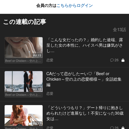
会員の方は
こちらからログイン
この連載の記事
全13話
「こんな女だったの？」婚約した途端、露
呈した女の本性に、ハイスペ男は嫌気がさ
し…
Vol.13
恋愛
26
Beef or Chicken～空の上の恋愛模様～
CAだって恋がしたーい♡「Beef or
Chicken～空の上の恋愛模様～」全話総集
編
Vol.12
恋愛
Beef or Chicken～空の上の恋愛模様～
「どういうつもり？」デート帰りに抱きし
められたけど進展なし！不安になった30歳
女は…
Vol.11
恋愛
26
Beef or Chicken～空の上の恋愛模様～