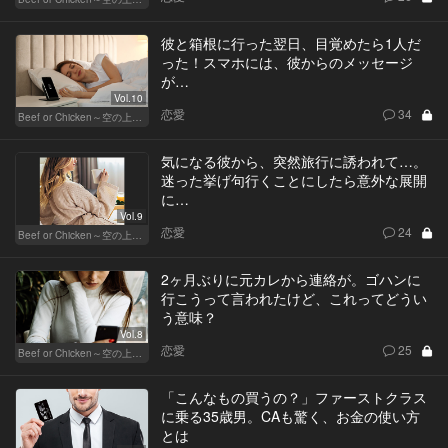
彼と箱根に行った翌日、目覚めたら1人だ
った！スマホには、彼からのメッセージ
が…
Vol.10
恋愛
34
Beef or Chicken～空の上の恋愛模様～
気になる彼から、突然旅行に誘われて…。
迷った挙げ句行くことにしたら意外な展開
に…
Vol.9
恋愛
24
Beef or Chicken～空の上の恋愛模様～
2ヶ月ぶりに元カレから連絡が。ゴハンに
行こうって言われたけど、これってどうい
う意味？
Vol.8
恋愛
25
Beef or Chicken～空の上の恋愛模様～
「こんなもの買うの？」ファーストクラス
に乗る35歳男。CAも驚く、お金の使い方
とは