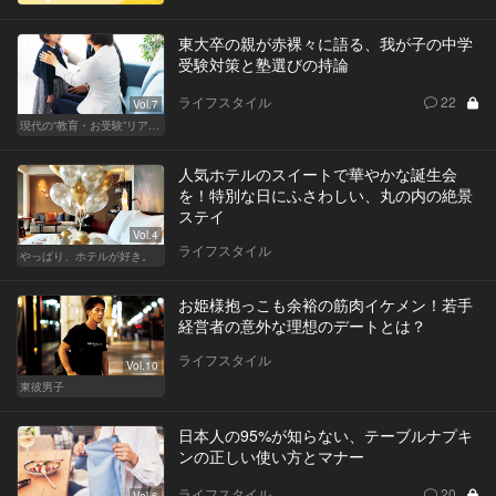
東大卒の親が赤裸々に語る、我が子の中学
受験対策と塾選びの持論
ライフスタイル
22
Vol.7
現代の“教育・お受験”リアルドキュメント
人気ホテルのスイートで華やかな誕生会
を！特別な日にふさわしい、丸の内の絶景
ステイ
Vol.4
ライフスタイル
やっぱり、ホテルが好き。
お姫様抱っこも余裕の筋肉イケメン！若手
経営者の意外な理想のデートとは？
ライフスタイル
Vol.10
東彼男子
日本人の95%が知らない、テーブルナプキ
ンの正しい使い方とマナー
ライフスタイル
20