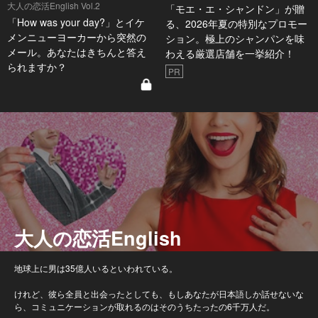
大人の恋活English Vol.2
「モエ・エ・シャンドン」が贈
「How was your day?」とイケ
る、2026年夏の特別なプロモー
メンニューヨーカーから突然の
ション。極上のシャンパンを味
メール。あなたはきちんと答え
わえる厳選店舗を一挙紹介！
られますか？
PR
大人の恋活English
地球上に男は35億人いるといわれている。
けれど、彼ら全員と出会ったとしても、もしあなたが日本語しか話せないな
ら、コミュニケーションが取れるのはそのうちたったの6千万人だ。