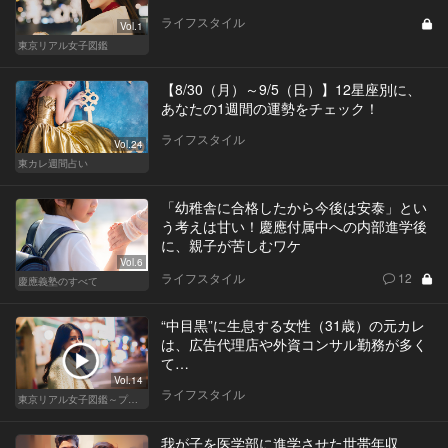
ライフスタイル
Vol.1
東京リアル女子図鑑
【8/30（月）～9/5（日）】12星座別に、
あなたの1週間の運勢をチェック！
ライフスタイル
Vol.24
東カレ週間占い
「幼稚舎に合格したから今後は安泰」とい
う考えは甘い！慶應付属中への内部進学後
に、親子が苦しむワケ
Vol.6
ライフスタイル
12
慶應義塾のすべて
“中目黒”に生息する女性（31歳）の元カレ
は、広告代理店や外資コンサル勤務が多く
て…
Vol.14
ライフスタイル
東京リアル女子図鑑～プロローグ編～
我が子を医学部に進学させた世帯年収