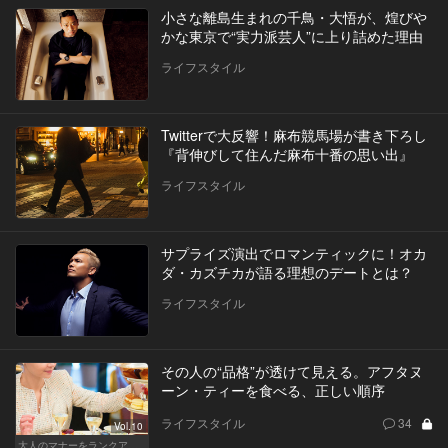
小さな離島生まれの千鳥・大悟が、煌びや
かな東京で“実力派芸人”に上り詰めた理由
ライフスタイル
Twitterで大反響！麻布競馬場が書き下ろし
『背伸びして住んだ麻布十番の思い出』
ライフスタイル
サプライズ演出でロマンティックに！オカ
ダ・カズチカが語る理想のデートとは？
ライフスタイル
その人の“品格”が透けて見える。アフタヌ
ーン・ティーを食べる、正しい順序
ライフスタイル
34
Vol.10
大人のマナーをランクアップせよ