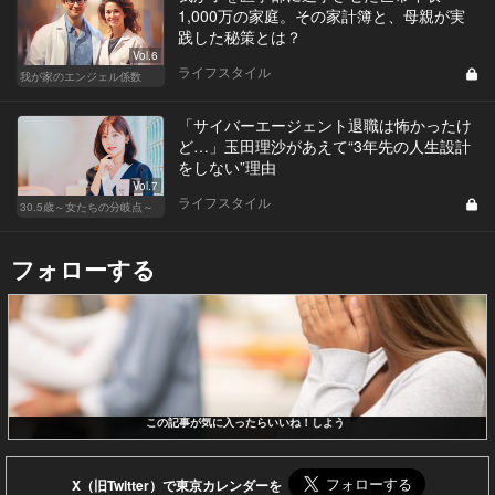
1,000万の家庭。その家計簿と、母親が実
践した秘策とは？
Vol.6
ライフスタイル
我が家のエンジェル係数
「サイバーエージェント退職は怖かったけ
ど…」玉田理沙があえて“3年先の人生設計
をしない”理由
Vol.7
ライフスタイル
30.5歳～女たちの分岐点～
フォローする
この記事が気に入ったらいいね！しよう
X（旧Twitter）で東京カレンダーを