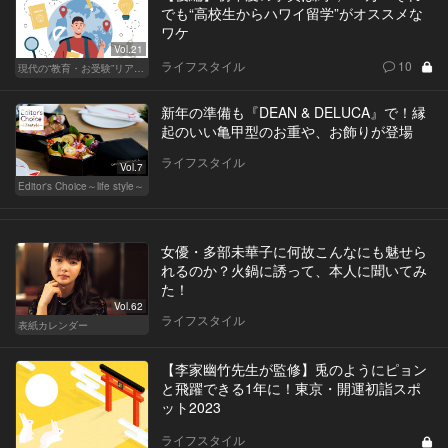
でも“高校生からハワイ留学”がオススメな
ワケ
Vol.21
ライフスタイル
10
現代の“教育・お受験”リアルドキュメント
新年の準備も『DEAN & DELUCA』で！縁
起のいい亀甲型のお重や、お飾りが登場
ライフスタイル
Vol.7
Editor's Choice～life style～
女優・多部未華子に何故こんなにも魅せら
れるのか？火鍋に誘って、本人に聞いてみ
た！
Vol.62
ライフスタイル
表紙カレンダー
【李家幽竹先生が監修】兎のようにピョン
と飛躍できる1年に！東京・開運初詣スポ
ット2023
ライフスタイル