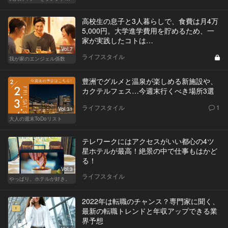
高校生の息子と3人暮らしで、食費は月4万
5,000円。大学進学費用を貯めるため、一
家が実践したコトは…
Vol.7
ライフスタイル
我が家のエンジェル係数
豊洲でグルメと温泉が楽しめる新施設や、
カクテルフェス…今週末行くべき場所3選
ライフスタイル
1
Vol.31
大人の週末ToDoリスト
テレワークにはアクセスがいい都心の4ツ
星ホテルが最高！絶景の中で仕事もはかど
る！
Vol.3
ライフスタイル
やっぱり、ホテルが好き。
2022年は転職のチャンス？専門家に聞く、
最新の転職トレンドと年収アップできる業
界予想