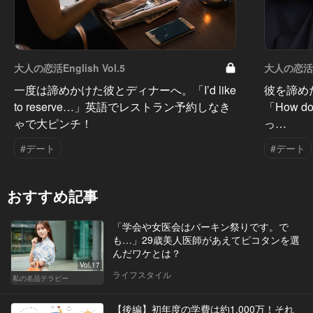
大人の恋活English Vol.5
大人の恋活En
一度は諦めかけた彼とディナーへ。「I’d like
彼を諦め
to reserve…」英語でレストラン予約しなき
「How do
ゃで大ピンチ！
っ…
#デート
#デート
おすすめ記事
「学会や女医会はバーキン祭りです。で
も…」29歳美人医師があえてピコタンを選
んだワケとは？
Vol.17
ライフスタイル
私の名品テラピー
【後編】初年度の学費は約1,000万！それ