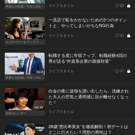
Vol.1
ライフスタイル
23
華麗なる転職～年収1,000万超の道～
一流店で恥をかかないための3つのポイン
トと、やってしまいがちなNG行為
ライフスタイル
31
Vol.3
大人のマナーをランクアップせよ
転職する度に年収アップ。転職経験4回の
男が語る“外資系企業の面接対策”
ライフスタイル
17
Vol.8
華麗なる転職～年収1,000万超の道～
白金の夜に波瑠を誘い出したら、洗練され
た大人の空気と透明感に目が離せなくなっ
た！
Vol.38
ライフスタイル
表紙カレンダー
28歳“恵比寿美女”を徹底解剖！初デートは
どこに行きたい？理想の男性は？