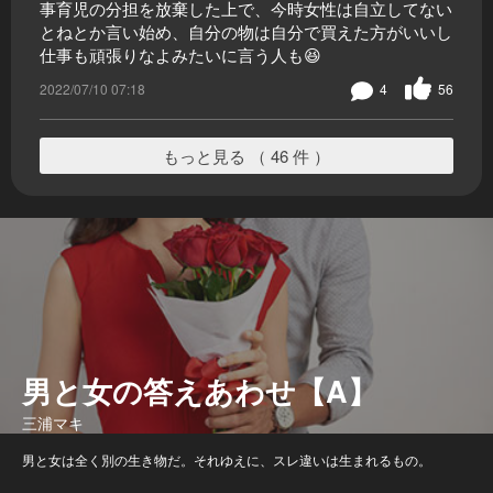
事育児の分担を放棄した上で、今時女性は自立してない
とねとか言い始め、自分の物は自分で買えた方がいいし
仕事も頑張りなよみたいに言う人も😆
2022/07/10 07:18
4
56
もっと見る （ 46 件 ）
男と女の答えあわせ【A】
三浦マキ
男と女は全く別の生き物だ。それゆえに、スレ違いは生まれるもの。