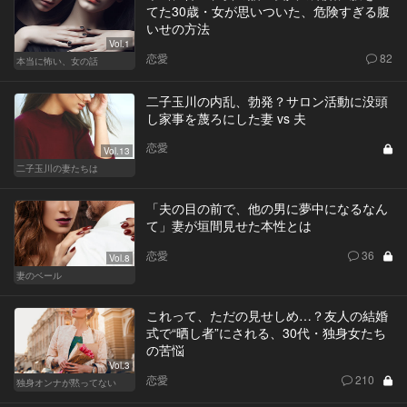
てた30歳・女が思いついた、危険すぎる腹
いせの方法
Vol.1
恋愛
82
本当に怖い、女の話
二子玉川の内乱、勃発？サロン活動に没頭
し家事を蔑ろにした妻 vs 夫
恋愛
Vol.13
二子玉川の妻たちは
「夫の目の前で、他の男に夢中になるなん
て」妻が垣間見せた本性とは
恋愛
36
Vol.8
妻のベール
これって、ただの見せしめ…？友人の結婚
式で“晒し者”にされる、30代・独身女たち
の苦悩
Vol.3
恋愛
210
独身オンナが黙ってない