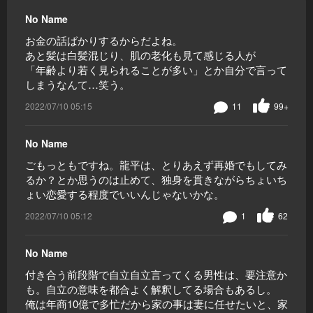
No Name
お金の話ばかりするからだよね。
あと髪は白髪混じり、肌の老化も見て感じる人が
「年齢より若く見られることが多い」とか自分で言って
しまうなんて…笑う。
2022/07/10 05:15
11
99+
No Name
ごもっともですね。龍平は、とりあえず再婚でもしてみ
るか？とか思うのは止めて、独身を貫きながらちょいち
ょい恋愛する程度でいいんじゃないかな。
2022/07/10 05:12
1
62
No Name
付き合う前段階で自立自立言ってくる男性は、要注意か
も。自立の意味を都合よく解釈してる場合もあるし。
俺は年商10億で多忙だから家の事は妻に任せたいと、家