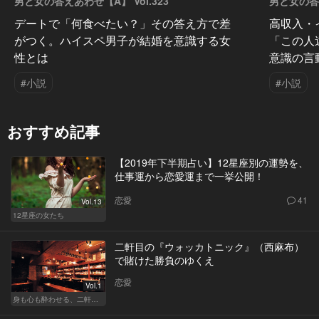
男と女の答えあわせ【A】 Vol.323
男と女の答え
デートで「何食べたい？」その答え方で差
高収入・
がつく。ハイスペ男子が結婚を意識する女
「この人
性とは
意識の言
#小説
#小説
おすすめ記事
【2019年下半期占い】12星座別の運勢を、
仕事運から恋愛運まで一挙公開！
恋愛
41
Vol.13
12星座の女たち
二軒目の『ウォッカトニック』（西麻布）
で賭けた勝負のゆくえ
恋愛
Vol.1
身も心も酔わせる、二軒目の切り札