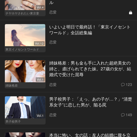
ル
Vol.4
恋愛
チヤホヤされたい東京妻
いよいよ明日で最終話！「東京イノセント
ワールド」全話総集編
恋愛
Vol.12
東京イノセントワールド
姉妹格差：男も金も手に入れた超絶美女の
姉と、虐げられてきた妹。27歳の女が、結
婚式で受けた屈辱
Vol.1
恋愛
123
姉妹格差
男子校男子：「えっ、あの子が…？」“清楚
系女子”に恋した男が、陥る罠
恋愛
149
Vol.1
男子校男子
本当に怖い、女の話：友人の結婚に腹を立