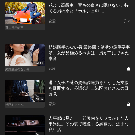
花より高級車：育ちの良さは隠せない。持
てる男の余裕「ポルシェ911」
恋愛
2
Vol.1
花より高級車
結婚願望のない男 最終回：婚活の最重要事
項。女が見極めるべきは、男が口にできぬ
本音
Vol.22
恋愛
結婚願望のない男
港区女子の謎の資金調達力を活かした支援
を展開する、公認会計士港区おじさんの目
論見
Vol.5
恋愛
港区おじさん
人事部は見た！：部署内をザワつかせた人
事異動。その裏で暗躍する黒幕の、派手な
私生活
Vol.1