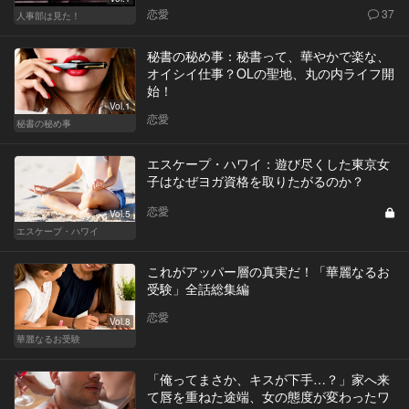
恋愛
37
人事部は見た！
秘書の秘め事：秘書って、華やかで楽な、
オイシイ仕事？OLの聖地、丸の内ライフ開
始！
Vol.1
恋愛
秘書の秘め事
エスケープ・ハワイ：遊び尽くした東京女
子はなぜヨガ資格を取りたがるのか？
恋愛
Vol.5
エスケープ・ハワイ
これがアッパー層の真実だ！「華麗なるお
受験」全話総集編
恋愛
Vol.8
華麗なるお受験
「俺ってまさか、キスが下手…？」家へ来
て唇を重ねた途端、女の態度が変わったワ