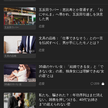
五反田ラバー：恵比寿とか普通すぎ。『お
にやんま』へ導かれ、五反田引越しを決意
した男
Vol.1
恋愛
五反田ラバー
文具の品格：「仕事できなそう」との一言
を払拭すべく、男が手にしたモノとは？
恋愛
Vol.1
文具の品格
35歳のヤバい女：「結婚できる女」と「で
きない女」の差。独身女には理解できぬ“女
の器”とは
Vol.12
恋愛
209
35歳のヤバい女
私たち、騙された？：年功序列はまだ消え
ない。雑務を押しつける、40代"お姉さ
ま"の超えられない壁
Vol.2