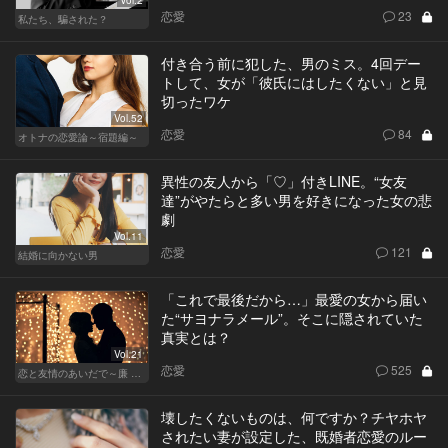
恋愛
23
私たち、騙された？
付き合う前に犯した、男のミス。4回デー
トして、女が「彼氏にはしたくない」と見
切ったワケ
Vol.52
恋愛
84
オトナの恋愛論～宿題編～
異性の友人から「♡」付きLINE。“女友
達”がやたらと多い男を好きになった女の悲
劇
Vol.11
恋愛
121
結婚に向かない男
「これで最後だから…」最愛の女から届い
た“サヨナラメール”。そこに隠されていた
真実とは？
Vol.21
恋愛
525
恋と友情のあいだで～廉 Ver.～
壊したくないものは、何ですか？チヤホヤ
されたい妻が設定した、既婚者恋愛のルー