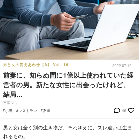
男と女の答えあわせ【A】 Vol.119
2022.07.10
前妻に、知らぬ間に1億以上使われていた経
営者の男。新たな女性に出会ったけれど、
結局…
三浦マキ
#小説
#レストラン
#友達
46
男と女は全く別の生き物だ。それゆえに、スレ違いは生ま
れるもの。