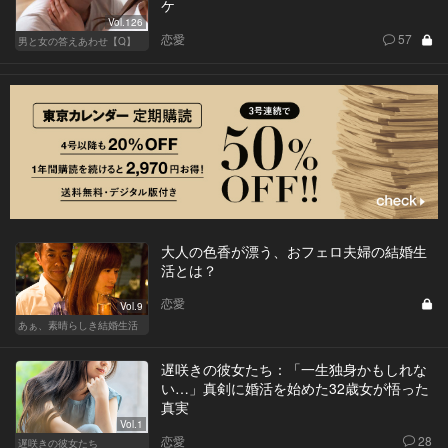
ケ
Vol.126
恋愛
57
男と女の答えあわせ【Q】
大人の色香が漂う、おフェロ夫婦の結婚生
活とは？
恋愛
Vol.9
あぁ、素晴らしき結婚生活
遅咲きの彼女たち：「一生独身かもしれな
い…」真剣に婚活を始めた32歳女が悟った
真実
Vol.1
恋愛
28
遅咲きの彼女たち