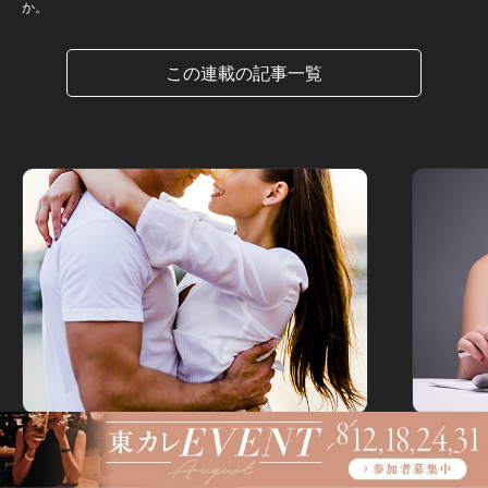
か。
この連載の記事一覧
好きって言わせたい！～正反対のふたり～
好きって
Vol.14
Vol.12
「僕と結婚を前提に付き合ってください」
新社長と