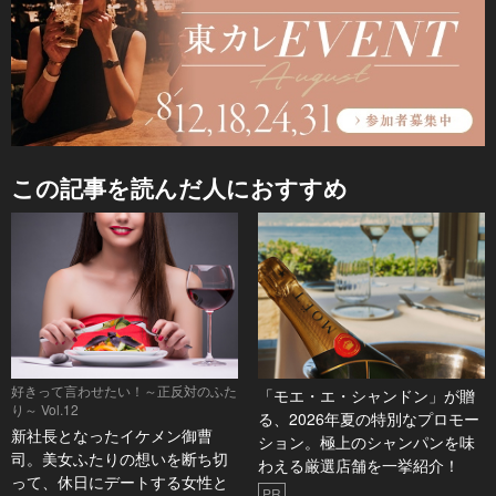
この記事を読んだ人におすすめ
好きって言わせたい！～正反対のふた
「モエ・エ・シャンドン」が贈
り～ Vol.12
る、2026年夏の特別なプロモー
新社長となったイケメン御曹
ション。極上のシャンパンを味
司。美女ふたりの想いを断ち切
わえる厳選店舗を一挙紹介！
って、休日にデートする女性と
PR