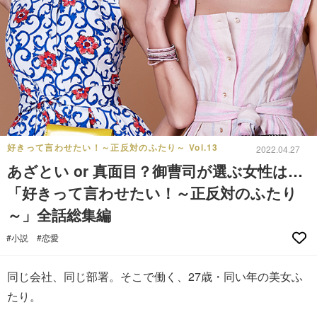
好きって言わせたい！～正反対のふたり～ Vol.13
2022.04.27
あざとい or 真面目？御曹司が選ぶ女性は…
「好きって言わせたい！～正反対のふたり
～」全話総集編
#小説
#恋愛
同じ会社、同じ部署。そこで働く、27歳・同い年の美女ふ
たり。