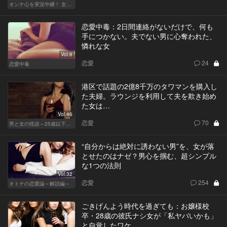
オンナ心を実況中継！ 女性が嬉しい合コンの法則 & 使える合コン酒場
恋愛中毒：2日間連絡がないだけで、何も
手につかない。夫でない男に心奪われた、
憐れな女
Vol.6
恋愛
24
恋愛中毒
港区で話題の2億8千万のタワマンを購入し
た夫婦。ラウンジを利用して夫を欺き始め
た女は…
Vol.46
恋愛
70
男と女の怪談～25歳以下閲覧禁止～
“自分からは絶対に誘わない男”を、女が落
とせたのはナゼ？男心を掴む、超シンプル
な1つの法則
Vol.32
恋愛
254
オトナの恋愛論～解説編～
ごきげんよう時代を過ぎても：お嬢様校
卒・28歳の彼氏ナシ女が「私ヤバいかも」
と自覚したワケ