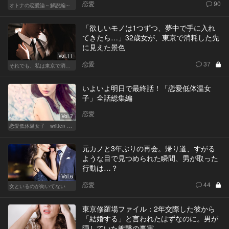
恋愛
90
オトナの恋愛論～解説編～
「欲しいモノは1つずつ、夢中で手に入れ
てきたら…」32歳女が、東京で消耗した先
に見えた景色
Vol.11
恋愛
37
それでも、私は東京で消耗する
いよいよ明日で最終話！「恋愛低体温女
子」全話総集編
恋愛
Vol.7
恋愛低体温女子 written by 内埜さくら
元カノと3年ぶりの再会。帰り道、すがる
ような目で見つめられた瞬間、男が取った
行動は…？
Vol.6
恋愛
44
女といるのが向いてない
東京修羅場ファイル：2年交際した彼から
「結婚する」と言われたはずなのに。男が
隠していた衝撃の事実