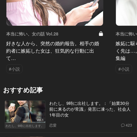
本当に怖い、女の話 Vol.28
本当に怖い、
好きな人から、突然の婚約報告。相手の婚
嫉妬に駆
約者に嫉妬した女は、狂気的な行動に出
く先は…
て…
集編
#小説
#小説
おすすめ記事
わたし、9時に出社します。：「始業30分
前に来るのが常識」発言に凍った、社会人
1年目の女
Vol.1
恋愛
423
わたし、9時に出社します。