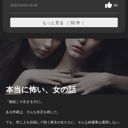
2022/04/03 05:49
66
もっと見る （ 32 件 ）
本当に怖い、女の話
『嫉妬こそ生きる力だ』
ある作家は、そんな名言を残した。
でも、常に上を目指して戦う東京の女たちに、そんな綺麗事は通用しない。