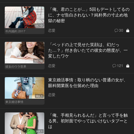
「俺、君のことが...」5回もデートしてるの
に、ナゼ告白されない？純朴男の寸止め地
獄の秘密
Vol.10
恋愛
30
年内婚約 2017
「ベッドの上で見せた笑顔は、幻だっ
た…？」付き合いたての彼女の態度が、一
変したワケ
Vol.10
恋愛
121
彼女のウラ世界
東京婚活事情：取り柄のない普通の女が、
眼科開業医を仕留めた理由
恋愛
Vol.1
東京婚活事情
「俺、手相見られるんだ」と言って手を触
る男。初対面でやってはいけないタブーと
は
Vol.1