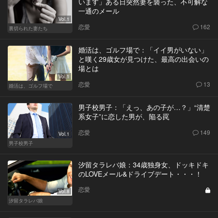
います」ある日突然妻を襲った、不可解な
一通のメール
Vol.1
恋愛
162
裏切られた妻たち
婚活は、ゴルフ場で：「イイ男がいない」
と嘆く29歳女が見つけた、最高の出会いの
場とは
Vol.1
恋愛
13
婚活は、ゴルフ場で
男子校男子：「えっ、あの子が…？」“清楚
系女子”に恋した男が、陥る罠
恋愛
149
Vol.1
男子校男子
汐留タラレバ娘：34歳独身女、ドッキドキ
のLOVEメール&ドライブデート・・・！
恋愛
Vol.8
汐留タラレバ娘