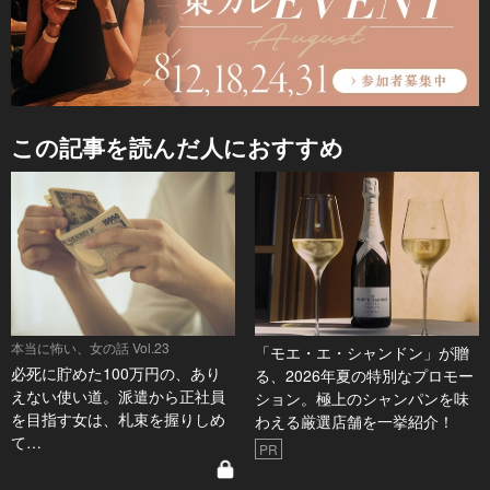
この記事を読んだ人におすすめ
本当に怖い、女の話 Vol.23
「モエ・エ・シャンドン」が贈
必死に貯めた100万円の、あり
る、2026年夏の特別なプロモー
えない使い道。派遣から正社員
ション。極上のシャンパンを味
を目指す女は、札束を握りしめ
わえる厳選店舗を一挙紹介！
て…
PR