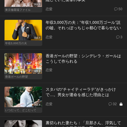
Vol.1
恋愛
50
東京修羅場ファイル
年収3,000万の夫：”年収1,000万ゴール”説
の嘘。それっぽっちじゃ都心で暮らせない
恋愛
3
Vol.1
年収3,000万の夫
香港ガールの野望：シンデレラ・ガールは
こうして作られる
恋愛
Vol.1
香港ガールの野望
スタバの“チャイティーラテ”がきっかけ
で…。男女が運命を感じた理由とは
恋愛
32
Vol.4
いつだって、どこだって
裏切られた妻たち：「旦那さん、浮気して