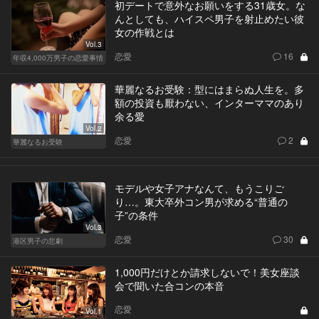
初デートで意外なお願いをする31歳女。な
んとしても、ハイスペ男子を射止めたい彼
女の作戦とは
Vol.3
恋愛
16
年収4,000万男子の恋愛事情
華麗なるお受験：型にはまらぬ人生を。多
額の投資も厭わない、インターママのあり
余る愛
Vol.2
恋愛
2
華麗なるお受験
モデルや女子アナなんて、もうこりご
り…。東大卒外コン男が求める“普通の
子”の条件
Vol.3
恋愛
30
港区男子の悲劇
1,000円だけとか請求しないで！美女座談
会で聞いた合コンの本音
恋愛
Vol.1