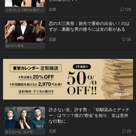
Vol.1
恋愛
123
ごきげんよう時代を過ぎても
恋の大三角形：旅先で運命の出会い！のは
ずが…素敵な男の後ろには女の影がある
恋愛
35
Vol.1
恋の大三角形
許さない女、許す男：「幼馴染みとディナ
ー」はウソ？彼の“密会”を知り、女は意外
な行動に
Vol.1
恋愛
23
許さない女、許す男