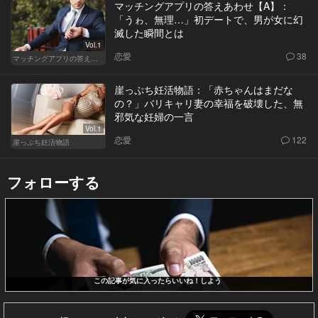
マッチングアプリの答えあわせ【A】：
「うゎ、無理…」初デートで、男が女に幻
滅した瞬間とは
Vol.1
恋愛
38
マッチングアプリの答えあわせ【A】～SEASON2～
崖っぷち妊活物語：「赤ちゃんはまだな
の？」バリキャリ妻の幸福を破壊した、無
邪気な妊婦の一言
Vol.1
恋愛
122
崖っぷち妊活物語
フォローする
この記事が気に入ったらいいね！しよう