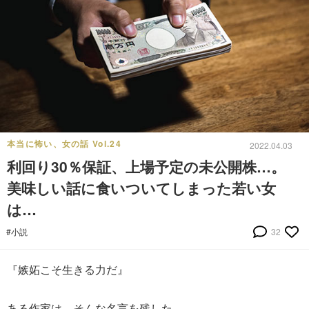
本当に怖い、女の話 Vol.24
2022.04.03
利回り30％保証、上場予定の未公開株…。
美味しい話に食いついてしまった若い女
は…
#小説
32
『嫉妬こそ生きる力だ』
ある作家は、そんな名言を残した。