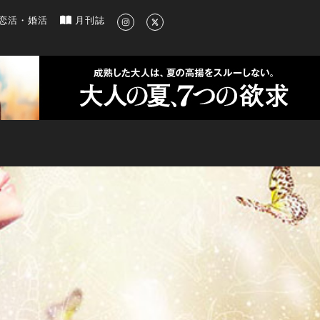
新のグルメ、洗練されたライフスタイル情報
恋活・婚活
月刊誌