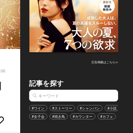
広告掲載はこちら≫
.06
記事を探す
間
#ワイン
#ストーリー
#シャンパン
#小説
#家
#女子会
#焼き鳥
#カウンター
#カフェ
#イベ