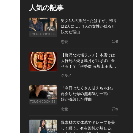
人気の記事
男女3人の旅だったはずが、帰り
は2人に…。1人の女性が残ると
Vol.74
決めた理由
TOUGH COOKIES
恋愛
5
【贅沢な穴場ランチ】本店では
大行列の焼き鳥丼が並ばずに食
せる！？『伊勢廣 赤坂山王店』
へ
グルメ
「今日はたくさん甘えちゃお」
再会した母の無邪気な一言に、
Vol.73
娘が激怒した理由
TOUGH COOKIES
恋愛
9
異素材の立体感でドレープを美
しく纏う。有村架純が魅せる、
Vol.53