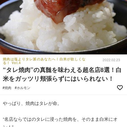
焼肉は塩よりタレ派のあなたへ！白米が欲しくな
2022.02.23
る！ Vol.4
“タレ焼肉”の真髄を味わえる超名店8選！白
米をガッツリ頬張らずにはいられない！
#焼肉
#ホルモン
やっぱり、焼肉はタレが命。
“名店ならではのタレに浸った焼肉を、そのまま白米にオ
ン！”