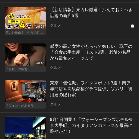
【新店情報】東カレ厳選！抑えておくべき
話題の新店5選
グルメ
Vol.64
東カレ推薦！ 今月の行くべき店
感度の高い女性がもらって嬉しい、珠玉の
「会食の手土産」リスト9選。老舗の名品
から最旬スイーツまで
Vol.10
グルメ
「会食」の極意。
東京「個性派」ワインスポット3選！南ア
専門店や高級銘柄グラス提供、ソムリエ御
用達の隠れ家
Vol.6
グルメ
「ワイン」がある夜。
9月1日開業！「フォーシーズンズホテル東
京大手町」のイタリアンのテラスが最高に
艶やかだ！
Vol.2