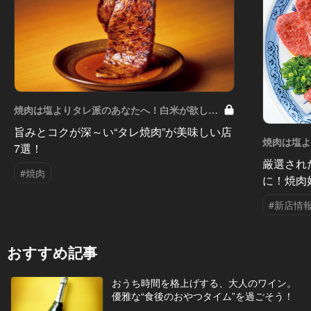
焼肉は塩よりタレ派のあなたへ！白米が欲しく
なる！ Vol.5
旨みとコクが深～い“タレ焼肉”が美味しい店
焼肉は塩
7選！
なる！ Vol
厳選され
#焼肉
に！焼肉
#新店情
おすすめ記事
おうち時間を格上げする、大人のワイン。
優雅な“食後のおやつタイム”を過ごそう！