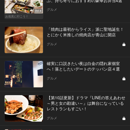
ぶ、持ち寄りにおすすめの豪華お弁当4選
グルメ
Vol.4
お花見に行こう！
「焼肉は最初からライス」派に聖地誕生！
とにかく米推しの焼肉店が青山に開店
グルメ
確実に口説きたい夜は白金の隠れ家個室
へ！落としたいデートのテッパン店４選
グルメ
【第10話更新】ドラマ『LINEの答えあわせ
～男と女の勘違い～』は舞台になっている
レストランもすごい！
グルメ