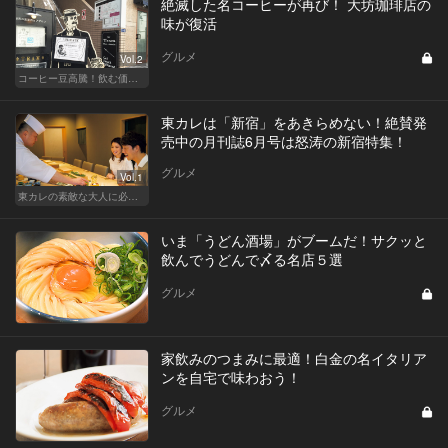
絶滅した名コーヒーが再び！ 大坊珈琲店の
味が復活
グルメ
Vol.2
コーヒー豆高騰！飲む価値あるコーヒーはここだ
東カレは「新宿」をあきらめない！絶賛発
売中の月刊誌6月号は怒涛の新宿特集！
グルメ
Vol.1
東カレの素敵な大人に必要なこと
いま「うどん酒場」がブームだ！サクッと
飲んでうどんで〆る名店５選
グルメ
家飲みのつまみに最適！白金の名イタリア
ンを自宅で味わおう！
グルメ