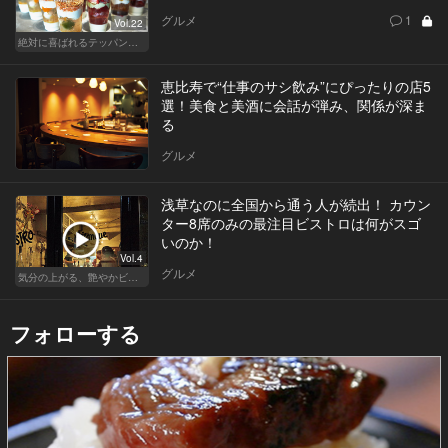
グルメ
1
Vol.22
絶対に喜ばれるテッパン手土産
恵比寿で“仕事のサシ飲み”にぴったりの店5
選！美食と美酒に会話が弾み、関係が深ま
る
グルメ
浅草なのに全国から通う人が続出！ カウン
ター8席のみの最注目ビストロは何がスゴ
いのか！
Vol.4
グルメ
気分の上がる、艶やかビストロ
フォローする