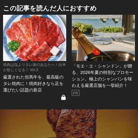
この記事を読んだ人におすすめ
焼肉は塩よりタレ派のあなたへ！白米
「モエ・エ・シャンドン」が贈
が欲しくなる！ Vol.3
る、2026年夏の特別なプロモー
厳選された但馬牛を、最高級の
ション。極上のシャンパンを味
タレ焼肉に！焼肉好きなら足を
わえる厳選店舗を一挙紹介！
運びたい話題の新店
PR