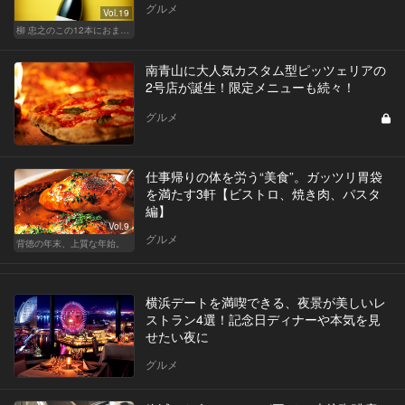
グルメ
Vol.19
柳 忠之のこの12本におまかせ
南青山に大人気カスタム型ピッツェリアの
2号店が誕生！限定メニューも続々！
グルメ
仕事帰りの体を労う“美食”。ガッツリ胃袋
を満たす3軒【ビストロ、焼き肉、パスタ
編】
Vol.9
グルメ
背徳の年末、上質な年始。
横浜デートを満喫できる、夜景が美しいレ
ストラン4選！記念日ディナーや本気を見
せたい夜に
グルメ