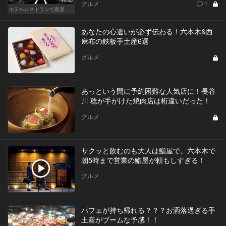
グルメ
1
ホテルレストランで夜景デートはやっぱり盛り上がる
あなたの心遣いが必ず伝わる！六本木&西
麻布の鉄板手土産6選
グルメ
あっという間に予約困難な人気店に！長谷
川 稔が手がけた焼肉店は桁違いだった！
グルメ
サクッと飲むのも大人は鮨屋で。六本木で
朝5時まで営業の鮨屋が頼もしすぎる！
グルメ
パフェが持ち帰れる？？？お洒落過ぎる手
土産がブームな予感！！