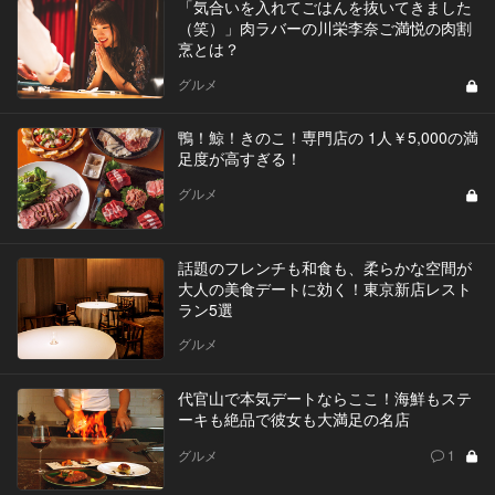
「気合いを入れてごはんを抜いてきました
（笑）」肉ラバーの川栄李奈ご満悦の肉割
烹とは？
グルメ
鴨！鯨！きのこ！専門店の 1人￥5,000の満
足度が高すぎる！
グルメ
話題のフレンチも和食も、柔らかな空間が
大人の美食デートに効く！東京新店レスト
ラン5選
グルメ
代官山で本気デートならここ！海鮮もステ
ーキも絶品で彼女も大満足の名店
グルメ
1