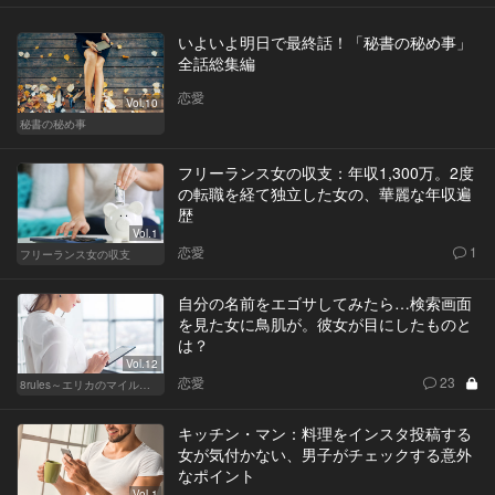
いよいよ明日で最終話！「秘書の秘め事」
全話総集編
恋愛
Vol.10
秘書の秘め事
フリーランス女の収支：年収1,300万。2度
の転職を経て独立した女の、華麗な年収遍
歴
Vol.1
恋愛
1
フリーランス女の収支
自分の名前をエゴサしてみたら…検索画面
を見た女に鳥肌が。彼女が目にしたものと
は？
Vol.12
恋愛
23
8rules～エリカのマイルール～
キッチン・マン：料理をインスタ投稿する
女が気付かない、男子がチェックする意外
なポイント
Vol.1