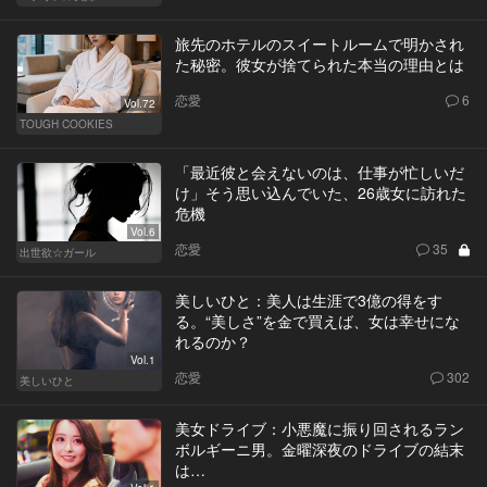
旅先のホテルのスイートルームで明かされ
た秘密。彼女が捨てられた本当の理由とは
恋愛
6
Vol.72
TOUGH COOKIES
「最近彼と会えないのは、仕事が忙しいだ
け」そう思い込んでいた、26歳女に訪れた
危機
Vol.6
恋愛
35
出世欲☆ガール
美しいひと：美人は生涯で3億の得をす
る。“美しさ”を金で買えば、女は幸せにな
れるのか？
Vol.1
恋愛
302
美しいひと
美女ドライブ：小悪魔に振り回されるラン
ボルギーニ男。金曜深夜のドライブの結末
は…