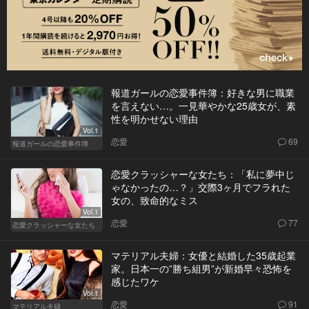
報道ガールの恋愛事件簿：好きな男に職業
を言えない…。一見華やかな25歳女が、素
性を明かせない理由
Vol.1
恋愛
69
報道ガールの恋愛事件簿
恋愛クラッシャーな女たち：「私に夢中じ
ゃなかったの…？」交際3ヶ月でフラれた
女の、致命的なミス
Vol.1
恋愛
77
恋愛クラッシャーな女たち
マテリアル夫婦：女優と結婚した35歳起業
家。日本一の”勝ち組男”が新婚早々恐怖を
感じたワケ
Vol.1
恋愛
91
マテリアル夫婦