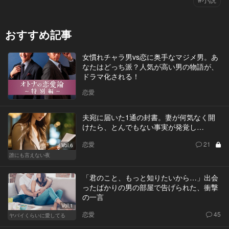
おすすめ記事
女慣れチャラ男vs恋に奥手なマジメ男。あ
なたはどっち派？人気が高い男の物語が、
ドラマ化される！
恋愛
夫宛に届いた1通の封書。妻が何気なく開
けたら、とんでもない事実が発覚し…
恋愛
21
Vol.6
誰にも言えない夜
「君のこと、もっと知りたいから…」出会
ったばかりの男の部屋で告げられた、衝撃
の一言
Vol.1
恋愛
45
ヤバイくらいに愛してる