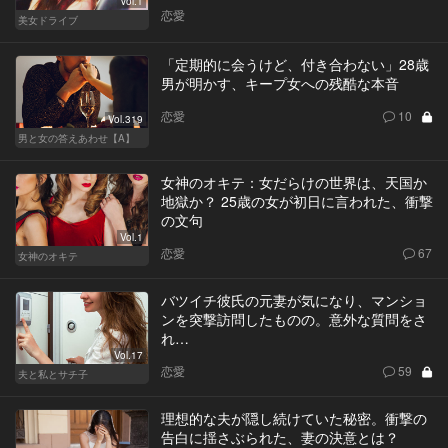
Vol.1
恋愛
美女ドライブ
「定期的に会うけど、付き合わない」28歳
男が明かす、キープ女への残酷な本音
恋愛
10
Vol.319
男と女の答えあわせ【A】
女神のオキテ：女だらけの世界は、天国か
地獄か？ 25歳の女が初日に言われた、衝撃
の文句
Vol.1
恋愛
67
女神のオキテ
バツイチ彼氏の元妻が気になり、マンショ
ンを突撃訪問したものの。意外な質問をさ
れ…
Vol.17
恋愛
59
夫と私とサチ子
理想的な夫が隠し続けていた秘密。衝撃の
告白に揺さぶられた、妻の決意とは？