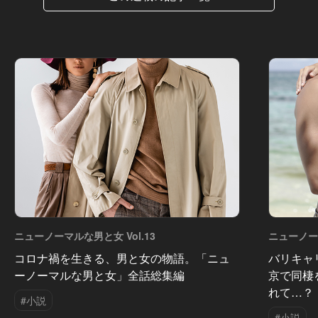
ニューノーマルな男と女 Vol.13
ニューノーマ
コロナ禍を生きる、男と女の物語。「ニュ
バリキャ
ーノーマルな男と女」全話総集編
京で同棲
れて…？
#小説
#小説