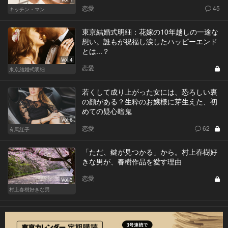
恋愛
45
キッチン・マン
東京結婚式明細：花嫁の10年越しの一途な
想い。誰もが祝福し涙したハッピーエンド
とは...？
Vol.4
恋愛
東京結婚式明細
若くして成り上がった女には、恐ろしい裏
の顔がある？生粋のお嬢様に芽生えた、初
めての疑心暗鬼
Vol.6
恋愛
62
有馬紅子
「ただ、鍵が見つかる」から。村上春樹好
きな男が、春樹作品を愛す理由
恋愛
Vol.3
村上春樹好きな男