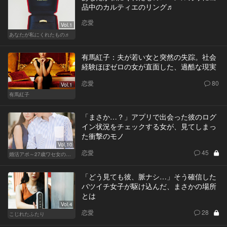
品中のカルティエのリング♬
恋愛
Vol.1
あなたが私にくれたもの♬
有馬紅子：夫が若い女と突然の失踪。社会
経験ほぼゼロの女が直面した、過酷な現実
恋愛
80
Vol.1
有馬紅子
「まさか…？」アプリで出会った彼のログ
イン状況をチェックする女が、見てしまっ
た衝撃のモノ
Vol.10
恋愛
45
婚活アポ～27歳ワセ女の場合～
「どう見ても彼、脈ナシ…」そう確信した
バツイチ女子が駆け込んだ、まさかの場所
とは
Vol.4
恋愛
28
こじれたふたり