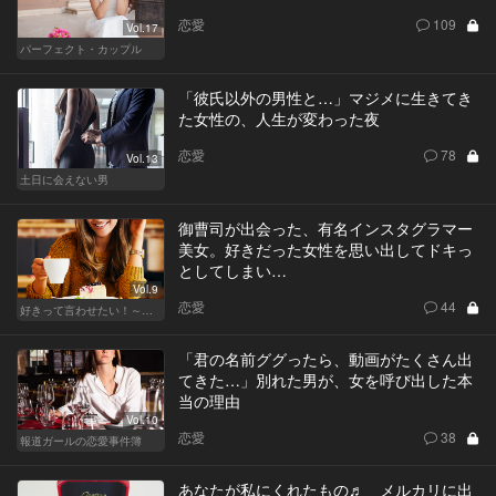
恋愛
109
Vol.17
パーフェクト・カップル
「彼氏以外の男性と…」マジメに生きてき
た女性の、人生が変わった夜
恋愛
78
Vol.13
土日に会えない男
御曹司が出会った、有名インスタグラマー
美女。好きだった女性を思い出してドキっ
としてしまい…
Vol.9
恋愛
44
好きって言わせたい！～正反対のふたり～
「君の名前ググったら、動画がたくさん出
てきた…」別れた男が、女を呼び出した本
当の理由
Vol.10
恋愛
38
報道ガールの恋愛事件簿
あなたが私にくれたもの♬ メルカリに出