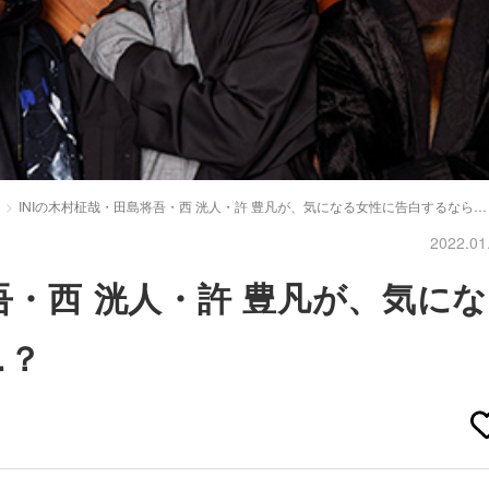
INIの木村柾哉・田島将吾・西 洸人・許 豊凡が、気になる女性に告白するなら…
2022.01
吾・西 洸人・許 豊凡が、気にな
…？