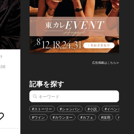
？
広告掲載はこちら≫
.08
記事を探す
#ストーリー
#シャンパン
#小説
#イベント
#
#ワイン
#カウンター
#カフェ
#採用
#恋愛