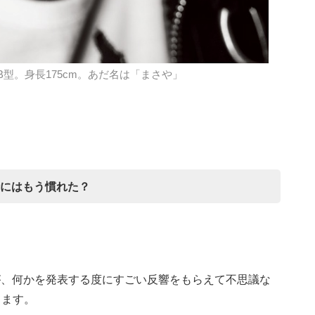
。B型。身長175cm。あだ名は「まさや」
活にはもう慣れた？
が、何かを発表する度にすごい反響をもらえて不思議な
てます。