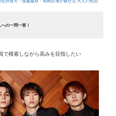
Iの佐野雄大・後藤威尊・尾崎匠海が魅せる“大人の色気”
んへの一問一答！
員で模索しながら高みを目指したい