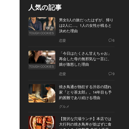
人気の記事
男女3人の旅だったはずが、帰り
は2人に…。1人の女性が残ると
Vol.74
決めた理由
TOUGH COOKIES
恋愛
6
「今日はたくさん甘えちゃお」
再会した母の無邪気な一言に、
Vol.73
娘が激怒した理由
TOUGH COOKIES
恋愛
9
焼き鳥通が熱狂する渋谷の隠れ
家『とり茶太郎』。14年目も予
約困難であり続ける理由
グルメ
【贅沢な穴場ランチ】本店では
大行列の焼き鳥丼が並ばずに食
Vol.7