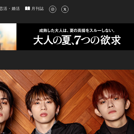
新のグルメ、洗練されたライフスタイル情報
恋活・婚活
月刊誌