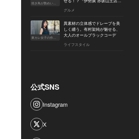
せる！？『伊勢廣 赤坂山王店』
焼き鳥が艶めいてきた
へ
グルメ
異素材の立体感でドレープを美
しく纏う。有村架純が魅せる、
Vol.53
大人のオールブラックコーデ
東カレ女子の作り方
ライフスタイル
公式SNS
Instagram
X