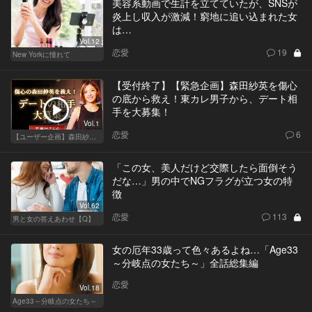
美容系動画で生計を立てていたが、SNSが
炎上し収入が激減！窮地に追い込まれた女
は…
Vol.12
恋愛
19
New Yorkに憧れて
【受付終了】【緊急企画】森田紗英を傷心
の底から救え！東カレ男子から、デート相
手を大募集！
Vol.1
恋愛
6
【ユーザー企画】森田紗英と本気デート！
「この女、美人だけど交際したら面倒そう
だな…」男の中でNGフラグが立つ女の特
徴
Vol.62
恋愛
113
男と女の答えあわせ【Q】
女の厄年33歳って色々あるよね…「Age33
～分岐点の女たち～」全話総集編
恋愛
Vol.18
Age33～分岐点の女たち～