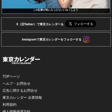
この記事が気に入ったらいいね！しよう
X（旧Twitter）で東京カレンダーを
Instagramで東京カレンダーをフォローする
TOPページ
ヘルプ・お問合せ
広告に関するお問合せ
東京カレンダー 企業情報
利用規約
個人情報保護方針