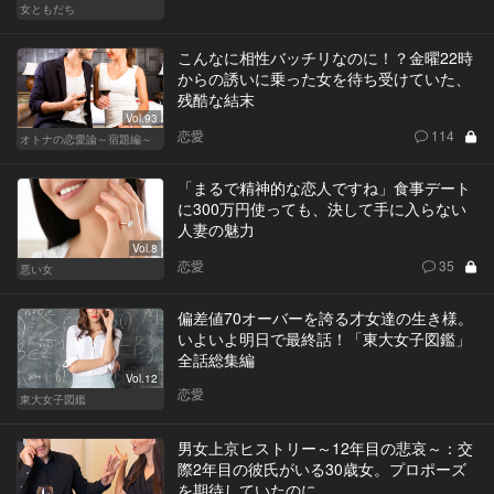
女ともだち
こんなに相性バッチリなのに！？金曜22時
からの誘いに乗った女を待ち受けていた、
残酷な結末
Vol.93
恋愛
114
オトナの恋愛論～宿題編～
「まるで精神的な恋人ですね」食事デート
に300万円使っても、決して手に入らない
人妻の魅力
Vol.8
恋愛
35
悪い女
偏差値70オーバーを誇る才女達の生き様。
いよいよ明日で最終話！「東大女子図鑑」
全話総集編
Vol.12
恋愛
東大女子図鑑
男女上京ヒストリー～12年目の悲哀～：交
際2年目の彼氏がいる30歳女。プロポーズ
を期待していたのに…