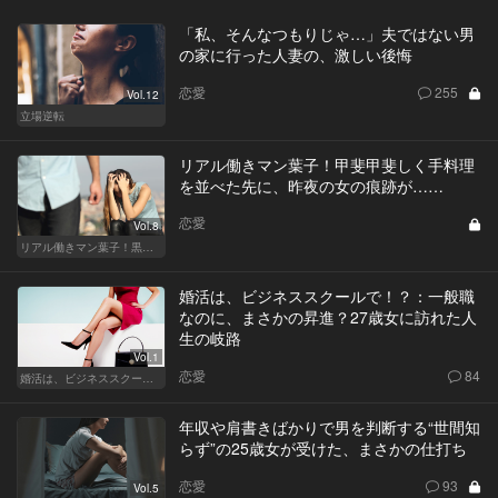
「私、そんなつもりじゃ…」夫ではない男
の家に行った人妻の、激しい後悔
恋愛
255
Vol.12
立場逆転
リアル働きマン葉子！甲斐甲斐しく手料理
を並べた先に、昨夜の女の痕跡が……
恋愛
Vol.8
リアル働きマン葉子！黒革の編集手帳 written by 内埜さくら
婚活は、ビジネススクールで！？：一般職
なのに、まさかの昇進？27歳女に訪れた人
生の岐路
Vol.1
恋愛
84
婚活は、ビジネススクールで！？
年収や肩書きばかりで男を判断する“世間知
らず”の25歳女が受けた、まさかの仕打ち
恋愛
93
Vol.5