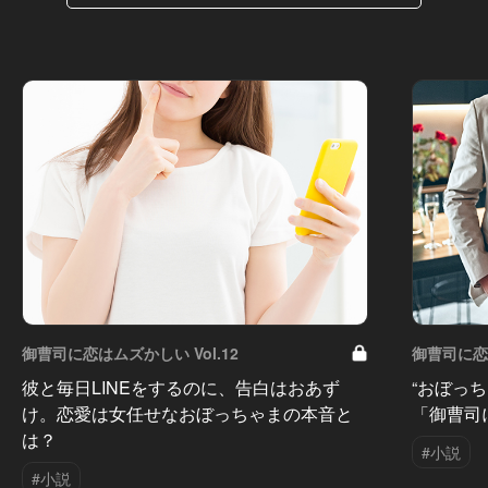
御曹司に恋はムズかしい Vol.12
御曹司に恋は
彼と毎日LINEをするのに、告白はおあず
“おぼっ
け。恋愛は女任せなおぼっちゃまの本音と
「御曹司
は？
#小説
#小説