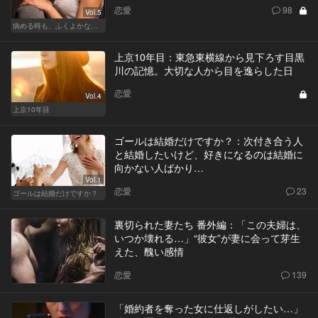
恋愛
98
Vol.5
病める時も、ふくよかなる時も
上京10年目：東急東横線から見下ろす目黒
川の記憶。大切な人から目を逸らした日
恋愛
Vol.4
上京10年目
ゴールは結婚だけですか？：次付き合う人
と結婚したいけど、好きになるのは結婚に
向かない人ばかり…
Vol.1
恋愛
23
ゴールは結婚だけですか？
裏切られた妻たち 番外編：「この夫婦は、
いつか壊れる…」“彼女”が妻に会って芽生
えた、醜い感情
恋愛
139
「婚約者を奪った女に仕返しがしたい…」