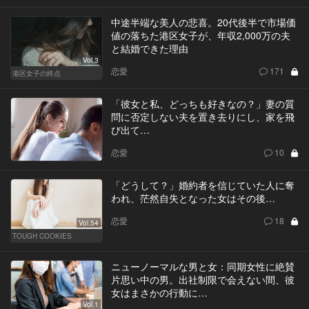
中途半端な美人の悲喜。20代後半で市場価
値の落ちた港区女子が、年収2,000万の夫
と結婚できた理由
Vol.3
恋愛
171
港区女子の終点
「彼女と私、どっちも好きなの？」妻の質
問に否定しない夫を置き去りにし、家を飛
び出て…
恋愛
10
「どうして？」婚約者を信じていた人に奪
われ、茫然自失となった女はその後…
恋愛
18
Vol.54
TOUGH COOKIES
ニューノーマルな男と女：同期女性に絶賛
片思い中の男。出社制限で会えない間、彼
女はまさかの行動に…
Vol.1