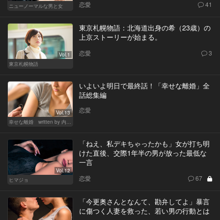
恋愛
41
ニューノーマルな男と女
東京札幌物語：北海道出身の希（23歳）の
上京ストーリーが始まる。
恋愛
3
Vol.1
東京札幌物語
いよいよ明日で最終話！「幸せな離婚」全
話総集編
恋愛
Vol.13
幸せな離婚 written by 内埜さくら
「ねえ、私デキちゃったかも」女が打ち明
けた直後、交際1年半の男が放った最低な
一言
Vol.12
恋愛
67
ヒマジョ
「今更奥さんとなんて、勘弁してよ」暴言
に傷つく人妻を救った、若い男の行動とは