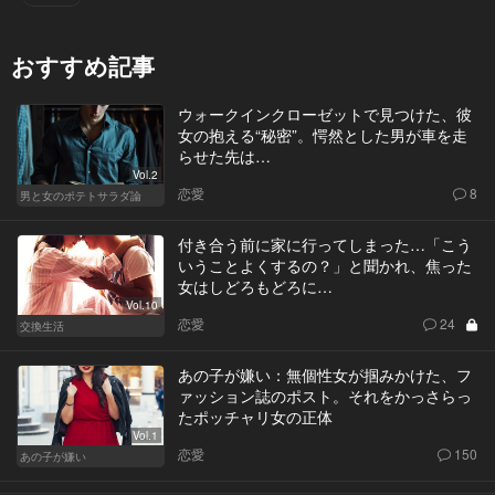
おすすめ記事
ウォークインクローゼットで見つけた、彼
女の抱える“秘密”。愕然とした男が車を走
らせた先は…
Vol.2
恋愛
8
男と女のポテトサラダ論
付き合う前に家に行ってしまった…「こう
いうことよくするの？」と聞かれ、焦った
女はしどろもどろに…
Vol.10
恋愛
24
交換生活
あの子が嫌い：無個性女が掴みかけた、フ
ァッション誌のポスト。それをかっさらっ
たポッチャリ女の正体
Vol.1
恋愛
150
あの子が嫌い