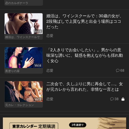
恋のカルボナーラ
婚活は、ワインスクールで：30歳の女が、
2段飛ばしで上質な男と出会う場所はココ
だった
Vol.1
恋愛
婚活は、ワインスクールで
「2人きりでお会いしたい」。男からの意
味深な誘いに、疑惑を抱えながらも揺れ動
く女心
Vol.6
恋愛
68
黒塗りの扉
二次会で、久しぶりに男に再会して…。女
が元カレから言われた、非情な一言とは
恋愛
38
Vol.2
元カレ・コレクション