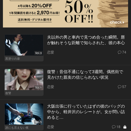
夫以外の男と車内で見つめ合った瞬間。唇
が触れそうな距離で知らされた、彼の本心
恋愛
74
Vol.3
黒塗りの扉
復讐：音信不通になって3週間。偶然街で
見かけた親友の信じられない状況
恋愛
57
Vol.1
復讐
大阪出張に行っていたはずの彼のバッグの
中から、軽井沢のレシートが。女が問い詰
めると…
Vol.5
恋愛
18
誰にも言えない夜