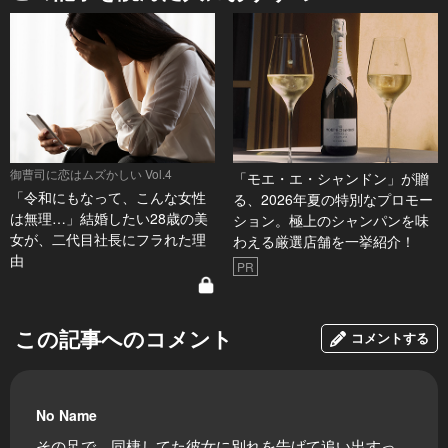
御曹司に恋はムズかしい Vol.4
「モエ・エ・シャンドン」が贈
「令和にもなって、こんな女性
る、2026年夏の特別なプロモー
は無理…」結婚したい28歳の美
ション。極上のシャンパンを味
女が、二代目社長にフラれた理
わえる厳選店舗を一挙紹介！
由
PR
この記事へのコメント
コメントする
No Name
その足で、同棲してた彼女に別れを告げて追い出すっ