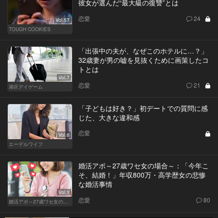
彼女が選んだ“最大級の復讐”とは
恋愛
24
Vol.57
TOUGH COOKIES
「出張中の夫が、なぜこのホテルに…？」
32歳妻が男の嘘を見抜くために画策したコ
トとは
Vol.7
恋愛
21
港区デイゲーム
「子どもは好き？」初デートでの質問に感
じた、大きな違和感
恋愛
Vol.6
エーデルワイフ
婚活アポ～27歳ワセ女の場合～：「今年こ
そ、結婚！」年収800万・高学歴女の悲惨
な婚活事情
Vol.1
恋愛
80
婚活アポ～27歳ワセ女の場合～