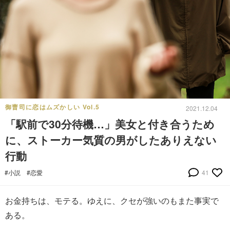
御曹司に恋はムズかしい Vol.5
2021.12.04
「駅前で30分待機…」美女と付き合うため
に、ストーカー気質の男がしたありえない
行動
#小説
#恋愛
41
お金持ちは、モテる。ゆえに、クセが強いのもまた事実で
ある。