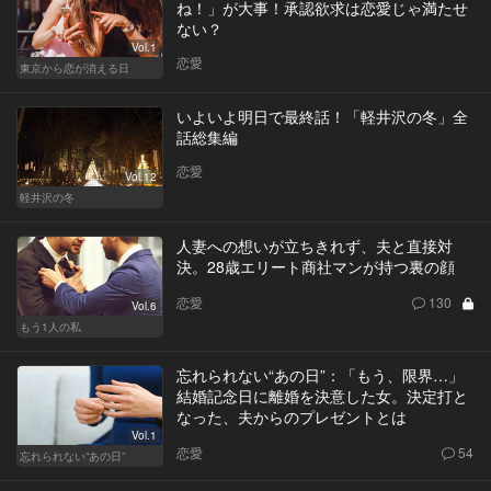
ね！」が大事！承認欲求は恋愛じゃ満たせ
ない？
Vol.1
恋愛
東京から恋が消える日
いよいよ明日で最終話！「軽井沢の冬」全
話総集編
恋愛
Vol.12
軽井沢の冬
人妻への想いが立ちきれず、夫と直接対
決。28歳エリート商社マンが持つ裏の顔
恋愛
130
Vol.6
もう1人の私
忘れられない“あの日”：「もう、限界…」
結婚記念日に離婚を決意した女。決定打と
なった、夫からのプレゼントとは
Vol.1
恋愛
54
忘れられない“あの日”