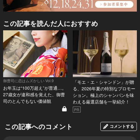
この記事を読んだ人におすすめ
御曹司に恋はムズかしい Vol.9
「モエ・エ・シャンドン」が贈
お年玉は“100万超え”が普通…。
る、2026年夏の特別なプロモー
27歳女が違和感を覚えた、御曹
ション。極上のシャンパンを味
司のとんでもない価値観
わえる厳選店舗を一挙紹介！
PR
この記事へのコメント
コメントする