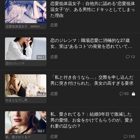
恋愛低体温女子：自他共に認める“恋愛低体
温女子”が、ある男性にドキッとしてしまっ
た理由
Vol.1
恋愛
恋愛低体温女子 written by 内埜さくら
恋のジレンマ：職場恋愛に消極的な27歳
女。実は“あるコト”の発覚を恐れていて…
恋愛
13
Vol.1
恋のジレンマ
「私と付き合うなら…」交際を申し込んだ
男に突き付けられた、美女の高すぎる要求
恋愛
63
Vol.8
やまとなでし男
私、愛されてる？：結婚3年目で激減した
男の愛情。お金をかけてもらうのが、愛さ
れ妻の証なの？
Vol.1
恋愛
195
私、愛されてる？