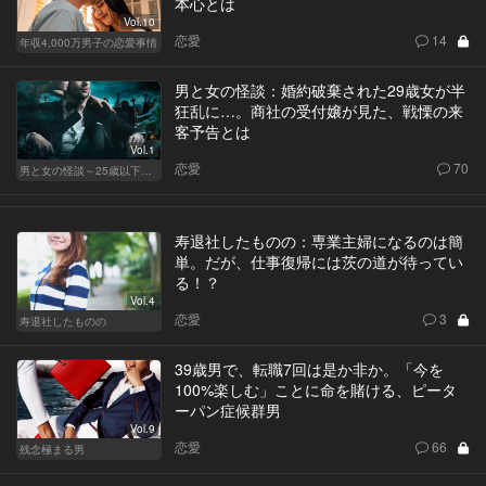
本心とは
Vol.10
恋愛
14
年収4,000万男子の恋愛事情
男と女の怪談：婚約破棄された29歳女が半
狂乱に…。商社の受付嬢が見た、戦慄の来
客予告とは
Vol.1
恋愛
70
男と女の怪談～25歳以下閲覧禁止～
寿退社したものの：専業主婦になるのは簡
単。だが、仕事復帰には茨の道が待ってい
る！？
Vol.4
恋愛
3
寿退社したものの
39歳男で、転職7回は是か非か。「今を
100%楽しむ」ことに命を賭ける、ピータ
ーパン症候群男
Vol.9
恋愛
66
残念極まる男