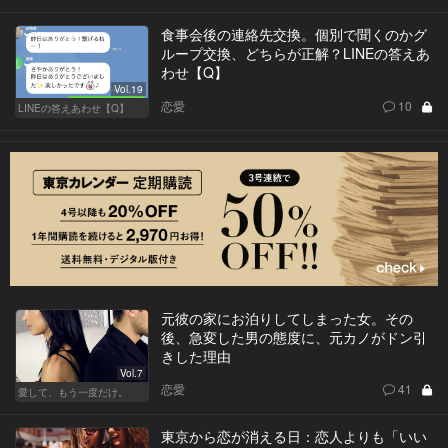
食事会後の連絡先交換。個別で聞くのかグ
ループ交換、どちらが正解？LINEの答えあ
わせ【Q】
Vol.19
恋愛
10
LINEの答えあわせ【Q】
元彼の家にお泊りしてしまった女。その
後、急変した男の態度に、元カノがドン引
きした理由
Vol.7
恋愛
41
愛して、もう一度だけ。
東京から恋が消える日：恋人よりも「いい