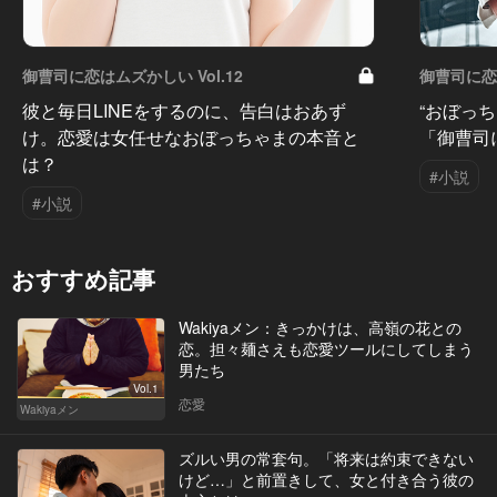
御曹司に恋はムズかしい Vol.12
御曹司に恋は
彼と毎日LINEをするのに、告白はおあず
“おぼっ
け。恋愛は女任せなおぼっちゃまの本音と
「御曹司
は？
#小説
#小説
おすすめ記事
Wakiyaメン：きっかけは、高嶺の花との
恋。担々麺さえも恋愛ツールにしてしまう
男たち
Vol.1
恋愛
Wakiyaメン
ズルい男の常套句。「将来は約束できない
けど…」と前置きして、女と付き合う彼の