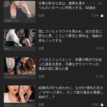
仕事が好きな女は、婚期を逃す・・・。い
つものパターンに愕然とする、32歳女
恋愛
30
Vol.7
女課長アリサ
隠していたトラウマを突かれ、女の甘言に
堕ちた男。こうして夢見た青年は、地獄の
扉をノックする
Vol.3
恋愛
14
Who？
ノリオとジュリエット：初夏の鴨川で出会
った謎多き美女。凡庸なサラリーマンが、
運命の恋に落ちた夜
Vol.1
恋愛
72
ノリオとジュリエット
結婚式の打ち合わせに、なぜか“彼氏の元カ
ノ”がやって来た。そこで彼の過去を暴露し
始めて…？
Vol.4
恋愛
62
今はもう、なんでもないから