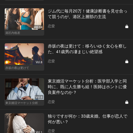
ジム代に毎月20万！健康診断書を見せ合っ
て競うのが、港区上層部の主流
恋愛
Vol.14
港区内格差
赤坂の夜は更けて：移ろいゆく女心を察し
た、41歳男の凄まじい絶望感
恋愛
Vol.8
赤坂の夜は更けて
東京婚活マーケット分析：医学部入学と同
時に、既に人生勝ち組！医師はホントに優
良案件なのか？
Vol.6
恋愛
東京婚活マーケット分析
独りですが何か：33歳未婚。仕事が恋人で
何が悪い？
恋愛
Vol.1