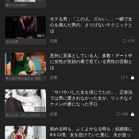
独りですが何か
モテる男：「この人、ズルい…」一瞬で女
心を掴んだ男の、さりげないテクニックと
は
Vol.1
恋愛
115
モテる男
意外に見落としている人、多数！デート中
に女性が笑顔の裏で見ている男性の言動と
は
Vol.320
恋愛
1
男と女の答えあわせ【A】
「サバサバした女を演じてたの」。正攻法
では男に愛されなかった女が、リッチなイ
ケメンの妻になった手口
Vol.11
恋愛
193
あなたは、わたしのもの
病める時も、ふくよかなる時も：結婚後に
8キロ増。女を怠けていた妻に、夫が放っ