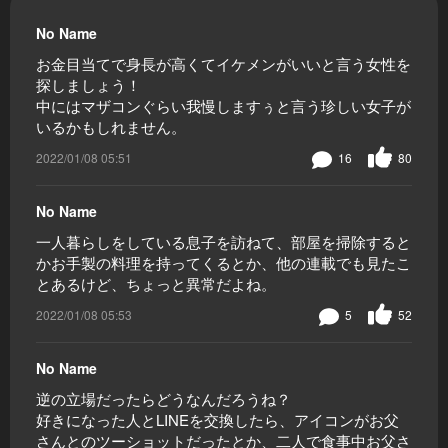
No Name
お金目当てで身長が高くてイケメンがいいと言う女性を
探しましょう！
中にはマザコンぐらい我慢しますぅと言う珍しい女子が
いるかもしれません。
2022/01/08 05:51
16
80
No Name
一人暮らしをしている息子を訪ねて、部屋を掃除すると
かお手製の料理を持ってくるとか、他の連載でも見たこ
とあるけど、ちょっと異常だよね。
2022/01/08 05:53
5
52
No Name
逆の立場だったらどうなんだろうね？
好きになった人とLINEを交換したら、アイコンがお父
さんとのツーショットだったとか、二人で食事中お父さ