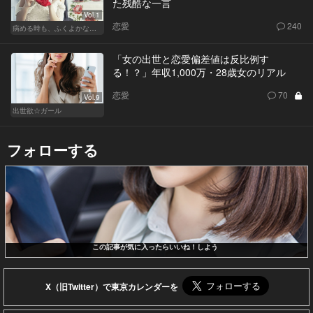
た残酷な一言
Vol.1
恋愛
240
病める時も、ふくよかなる時も
「女の出世と恋愛偏差値は反比例す
る！？」年収1,000万・28歳女のリアル
恋愛
70
Vol.9
出世欲☆ガール
フォローする
この記事が気に入ったらいいね！しよう
X（旧Twitter）で東京カレンダーを