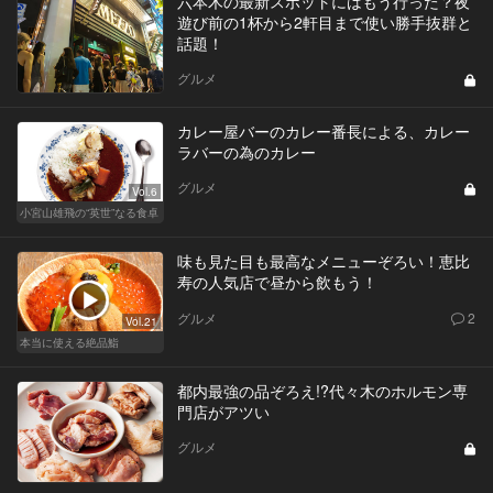
六本木の最新スポットにはもう行った？夜
遊び前の1杯から2軒目まで使い勝手抜群と
話題！
グルメ
カレー屋バーのカレー番長による、カレー
ラバーの為のカレー
グルメ
Vol.6
小宮山雄飛の“英世”なる食卓
味も見た目も最高なメニューぞろい！恵比
寿の人気店で昼から飲もう！
グルメ
2
Vol.21
本当に使える絶品鮨
都内最強の品ぞろえ!?代々木のホルモン専
門店がアツい
グルメ