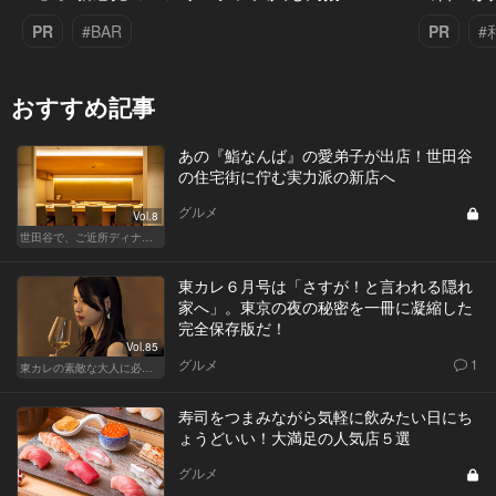
PR
#BAR
PR
#
おすすめ記事
あの『鮨なんば』の愛弟子が出店！世田谷
の住宅街に佇む実力派の新店へ
グルメ
Vol.8
世田谷で、ご近所ディナーを楽しもう！
東カレ６月号は「さすが！と言われる隠れ
家へ」。東京の夜の秘密を一冊に凝縮した
完全保存版だ！
Vol.85
グルメ
1
東カレの素敵な大人に必要なこと
寿司をつまみながら気軽に飲みたい日にち
ょうどいい！大満足の人気店５選
グルメ