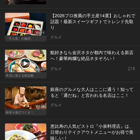
【2026プロ推薦の手土産14選】おしゃれで
話題！最新スイーツギフトでトレンド先取
り
Vol.11
グルメ
「手土産」の極意。
鮨好きなら金沢ネタが都内で味わえる新店
へ！豪華絢爛な絶品ネタぞろい！
グルメ
5
Vol.23
本当に使える絶品鮨
銀座のグルメな大人はここに通う！知って
ると「通だね」と言われる名店はここ！
グルメ
Vol.13
銀座を遊びつくせ！
恵比寿の人気ビストロ『小泉料理店』は、
日替わりテイクアウトメニューがお得で美
味しい！