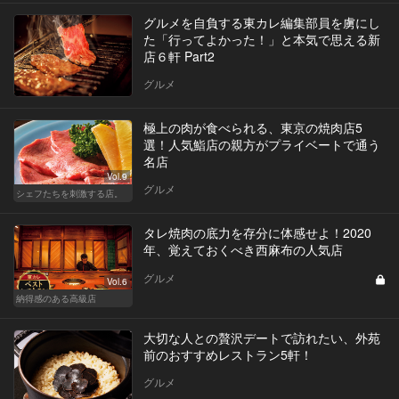
グルメを自負する東カレ編集部員を虜にし
た「行ってよかった！」と本気で思える新
店６軒 Part2
グルメ
極上の肉が食べられる、東京の焼肉店5
選！人気鮨店の親方がプライベートで通う
名店
Vol.9
グルメ
シェフたちを刺激する店。
タレ焼肉の底力を存分に体感せよ！2020
年、覚えておくべき西麻布の人気店
グルメ
Vol.6
納得感のある高級店
大切な人との贅沢デートで訪れたい、外苑
前のおすすめレストラン5軒！
グルメ