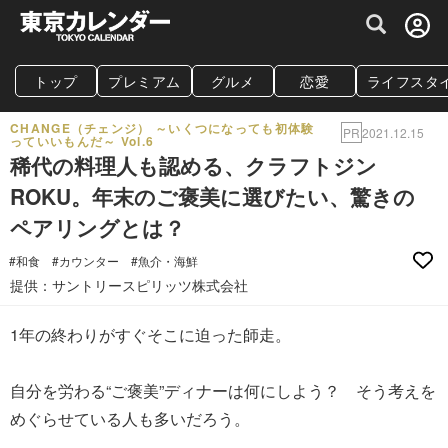
グルメ情報・プレミアムレストラン予約サイト
トップ
プレミアム
グルメ
恋愛
ライフスタ
CHANGE（チェンジ） ～いくつになっても初体験
PR
2021.12.15
っていいもんだ～ Vol.6
稀代の料理人も認める、クラフトジン
ROKU。年末のご褒美に選びたい、驚きの
ペアリングとは？
#和食
#カウンター
#魚介・海鮮
提供：サントリースピリッツ株式会社
1年の終わりがすぐそこに迫った師走。
自分を労わる“ご褒美”ディナーは何にしよう？ そう考えを
めぐらせている人も多いだろう。