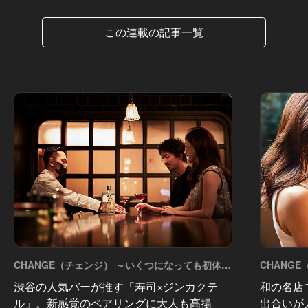
この連載の記事一覧
CHANGE（チェンジ） ～いくつになっても初体験
CHANG
っていいもんだ～ Vol.5
っていいもん
渋谷の人気バーが推す「寿司×ジンカクテ
和の名店
ル」。新感覚のペアリングに大人も高揚
出合いが