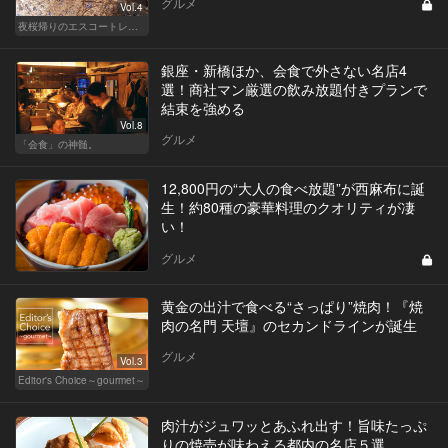
グルメ
Vol.4
夜桜帰りのエスコートレストラン
銀座・新橋ほか、会食で外さない名店4
選！商社マン厳選の飲み放題付きプランで
結束を強める
Vol.8
グルメ
「会食」の神髄。
12,800円の“大人の食べ放題”が西麻布に誕
生！約80種の豪華料理のクオリティが凄
い！
グルメ
黄金の出汁で食べる“さっぱり”焼肉！『焼
肉の名門 天壇』のセカンドラインが誕生
グルメ
Vol.3
Editor's Choice～gourmet～
肉汁がジュワッとあふれ出す！旨味たっぷ
りの焼売が味わえる都内の名店５選