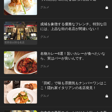
グルメ
成城を象徴する優雅なフレンチ。特別な日
には、上品な街の名店が間違いない！
グルメ
Vol.1
世田谷が誇る名店
名物カレー6選！旨いカレーが食べたいな
ら、実はバーが良いんです。
グルメ
「田町」で味も雰囲気もナンバーワンはこ
こ！隠れ家イタリアンの名店発見！
グルメ