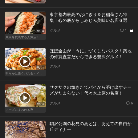
東京都内最高のおにぎり＆お稲荷さん特
集！心の底からしみじみ美味い名店６選
グルメ
1
Vol.6
東京を代表する人気店！ほかほか絶品おにぎり
ほぼ全面が「うに」づくしなパスタ！築地
の仲買直営だからできる贅沢グルメ！
グルメ
Vol.1
明らかに違うパスタ・イタリアン
サクサクの焼きたてパイから溶け出すチー
ズがたまらない！代々木上原の名店！
グルメ
6
Vol.4
チーズにまみれる夜
駒沢公園の花見のあとは、あえての自由が
丘ディナー