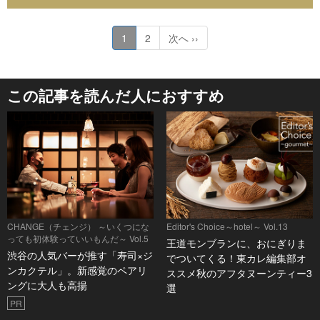
1
2
次へ ››
この記事を読んだ人におすすめ
CHANGE（チェンジ） ～いくつにな
Editor's Choice～hotel～ Vol.13
っても初体験っていいもんだ～ Vol.5
王道モンブランに、おにぎりま
渋谷の人気バーが推す「寿司×ジ
でついてくる！東カレ編集部オ
ンカクテル」。新感覚のペアリ
ススメ秋のアフタヌーンティー3
ングに大人も高揚
選
PR