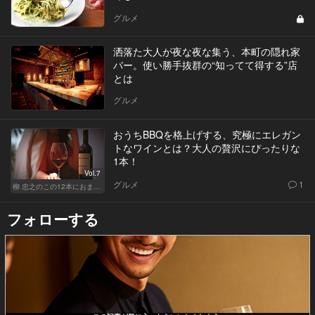
グルメ
洒落た大人が夜な夜な集う、本町の隠れ家
バー。使い勝手抜群の“知ってて得する”店
とは
グルメ
おうちBBQを格上げする、究極にエレガン
トなワインとは？大人の贅沢にぴったりな
1本！
Vol.7
グルメ
1
柳 忠之のこの12本におまかせ
フォローする