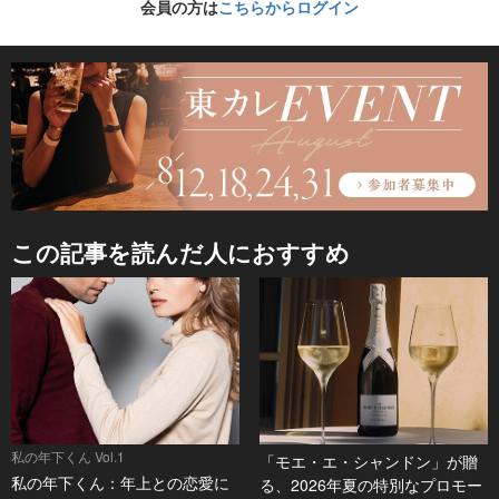
会員の方は
こちらからログイン
この記事を読んだ人におすすめ
私の年下くん Vol.1
「モエ・エ・シャンドン」が贈
私の年下くん：年上との恋愛に
る、2026年夏の特別なプロモー