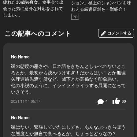
疲れた33歳独身女。食事会で出
ション。極上のシャンパンを味
会った男に意外な対応をされて
わえる厳選店舗を一挙紹介！
しまい…
PR
この記事へのコメント
コメントする
No Name
颯の態度の悪さや、日本語をきちんとしゃべれないとこ
ろとか、最初から決めつけすぎ！だからはい！とか無理
矢理連絡先渡す所など、歳下とか関係なく印象悪い。
他の小説のように、イライライライラする展開になって
いきそう。
2021/11/11 05:17
4
60
No Name
颯はない。緊張していたにしても、あんなぶっきらぼう
な態度とか無言で食べるとか、ちょっとどうなの？