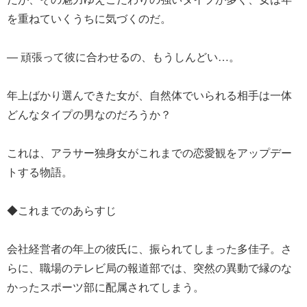
を重ねていくうちに気づくのだ。
― 頑張って彼に合わせるの、もうしんどい…。
年上ばかり選んできた女が、自然体でいられる相手は一体
どんなタイプの男なのだろうか？
これは、アラサー独身女がこれまでの恋愛観をアップデー
トする物語。
◆これまでのあらすじ
会社経営者の年上の彼氏に、振られてしまった多佳子。さ
らに、職場のテレビ局の報道部では、突然の異動で縁のな
かったスポーツ部に配属されてしまう。