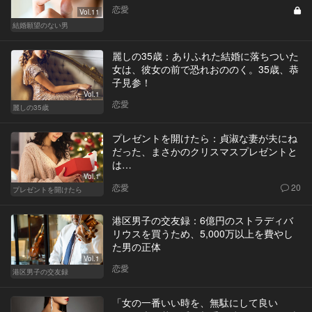
恋愛
Vol.11
結婚願望のない男
麗しの35歳：ありふれた結婚に落ちついた
女は、彼女の前で恐れおののく。35歳、恭
子見参！
Vol.1
恋愛
麗しの35歳
プレゼントを開けたら：貞淑な妻が夫にね
だった、まさかのクリスマスプレゼントと
は…
Vol.1
恋愛
20
プレゼントを開けたら
港区男子の交友録：6億円のストラディバ
リウスを買うため、5,000万以上を費やし
た男の正体
Vol.1
恋愛
港区男子の交友録
「女の一番いい時を、無駄にして良い