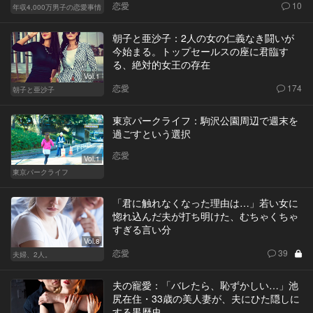
恋愛
10
年収4,000万男子の恋愛事情
朝子と亜沙子：2人の女の仁義なき闘いが
今始まる。トップセールスの座に君臨す
る、絶対的女王の存在
Vol.1
恋愛
174
朝子と亜沙子
東京パークライフ：駒沢公園周辺で週末を
過ごすという選択
恋愛
Vol.1
東京パークライフ
「君に触れなくなった理由は…」若い女に
惚れ込んだ夫が打ち明けた、むちゃくちゃ
すぎる言い分
Vol.8
恋愛
39
夫婦、2人。
夫の寵愛：「バレたら、恥ずかしい…」池
尻在住・33歳の美人妻が、夫にひた隠しに
する黒歴史