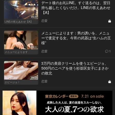
デート後のお礼LINE。すぐ送るのは、翌日
持ち越したくないだけ。LINEの答えあわせ
【A】
Vol.5
恋愛
LINEの答えあわせ【A】
メニューによります：男の誘いを、メニュ
ーで査定する女。今宵の武器は“生ハムの王
様”
Vol.1
恋愛
1
メニューによります
3万円の美容クリームを使うエビージョ、
500円のニベアを使う杉並区女子にまさか
の敗北
Vol.3
恋愛
エビージョ！