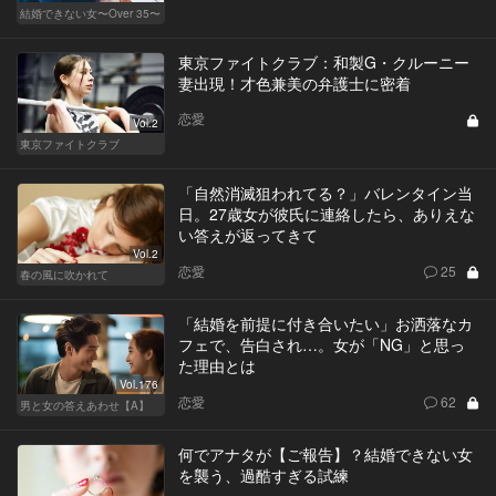
結婚できない女〜Over 35〜
東京ファイトクラブ：和製G・クルーニー
妻出現！才色兼美の弁護士に密着
恋愛
Vol.2
東京ファイトクラブ
「自然消滅狙われてる？」バレンタイン当
日。27歳女が彼氏に連絡したら、ありえな
い答えが返ってきて
Vol.2
恋愛
25
春の風に吹かれて
「結婚を前提に付き合いたい」お洒落なカ
フェで、告白され…。女が「NG」と思っ
た理由とは
Vol.176
恋愛
62
男と女の答えあわせ【A】
何でアナタが【ご報告】？結婚できない女
を襲う、過酷すぎる試練