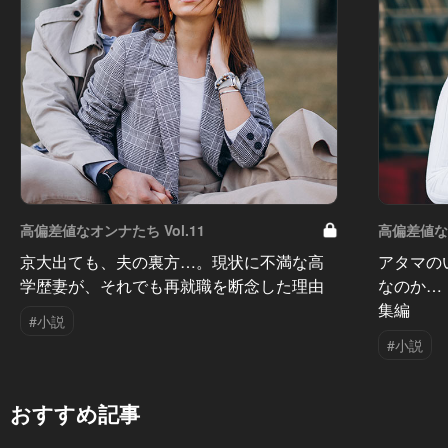
高偏差値なオンナたち Vol.11
高偏差値なオ
京大出ても、夫の裏方…。現状に不満な高
アタマの
学歴妻が、それでも再就職を断念した理由
なのか…
集編
#小説
#小説
おすすめ記事