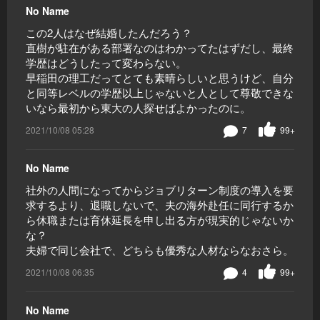
No Name
この2人はなぜ結婚したんだろう？
直樹が駐在がある部署なのはわかってたはずだし、最終
学歴はどうしたって変わらない。
早稲田の理工だってとても素晴らしいと思うけど、自分
と同等レベルの学歴以上じゃないと人として尊敬できな
いなら最初から東大の人探せばよかったのに。
2021/10/08 05:28
7
99+
No Name
社外の人間になってからジョブリターン制度の導入を要
求するより、退職しないで、夫の海外赴任に同行するか
ら休職または育休延長を申し出る方が現実的じゃないか
な？
夫婦で同じ会社で、どちらも優秀な人材ならなおさら。
2021/10/08 06:35
4
99+
No Name