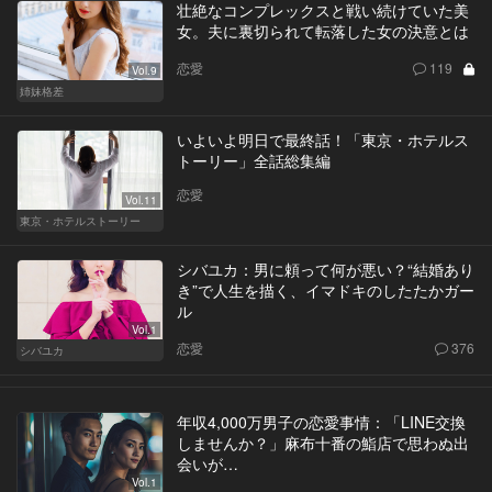
壮絶なコンプレックスと戦い続けていた美
女。夫に裏切られて転落した女の決意とは
恋愛
119
Vol.9
姉妹格差
いよいよ明日で最終話！「東京・ホテルス
トーリー」全話総集編
恋愛
Vol.11
東京・ホテルストーリー
シバユカ：男に頼って何が悪い？“結婚あり
き”で人生を描く、イマドキのしたたかガー
ル
Vol.1
恋愛
376
シバユカ
年収4,000万男子の恋愛事情：「LINE交換
しませんか？」麻布十番の鮨店で思わぬ出
会いが…
Vol.1