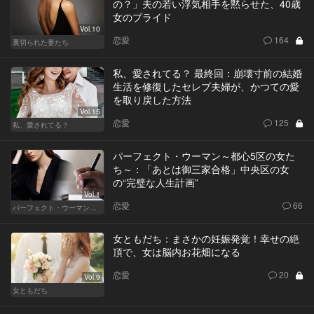
の？」夫の若い浮気相手を黙らせた、40歳
女のプライド
Vol.10
恋愛
164
裏切られた妻たち
私、愛されてる？ 最終回：崩壊寸前の結婚
生活を修復したセレブ夫婦が、かつての愛
を取り戻した方法
Vol.15
恋愛
125
私、愛されてる？
パーフェクト・ウーマン～都心5区の女た
ち～：「あとは御三家合格」中央区の女
の“完璧な人生計画”
Vol.1
恋愛
66
パーフェクト・ウーマン～都心5区の女たち～
女ともだち：まさかの妊娠発覚！幸せの絶
頂で、女は脳内お花畑になる
恋愛
20
Vol.9
女ともだち