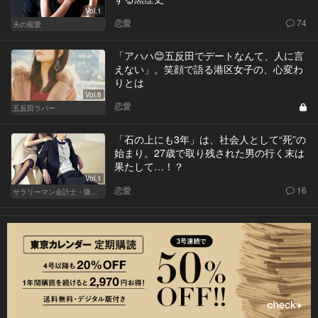
Vol.1
恋愛
74
夫の寵愛
「アハハ😊五反田でデートなんて、人に言
えない」。笑顔で語る港区女子の、心変わ
りとは
Vol.8
恋愛
五反田ラバー
「石の上にも3年」は、社会人として“死”の
始まり。27歳で取り残された男の行く末は
果たして…！？
Vol.1
恋愛
16
サラリーマン会計士・隆一の迷い