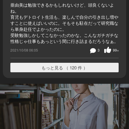
亜由美は勉強できるかもしれないけど、頭良くないよ
ね。
育児もデトロイト生活も、楽しんで自分の引き出し増や
すことに使えばいいのに。そもそも駐在だって研究職な
ら単身赴任でよかったのに。
受験勉強しかしてこなかったのかな。こんなガチガチな
性格じゃ仕事もあっという間に行き詰まるだろうなぁ。
2021/10/08 06:05
3
99+
もっと見る （ 120 件 ）