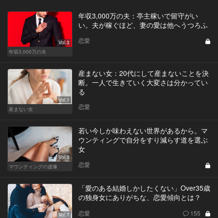
年収3,000万の夫：亭主稼いで留守がい
い。夫が稼ぐほど、妻の愛は他へうつろふ
恋愛
Vol.3
年収3,000万の夫
産まない女：20代にして産まないことを決
断。一人で生きていく大変さは分かってい
る
Vol.1
恋愛
産まない女
若い今しか味わえない世界があるから。マ
ウンティングで自分をすり減らす道を選ぶ
女
Vol.3
恋愛
マウンティングの虚像
「愛のある結婚しかしたくない」Over35歳
の独身女にありがちな、恋愛傾向とは？
恋愛
155
Vol.7