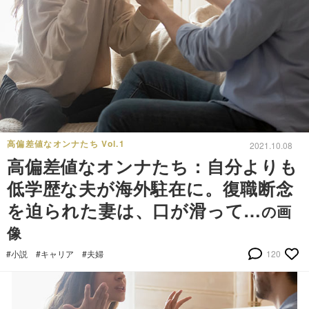
高偏差値なオンナたち Vol.1
2021.10.08
高偏差値なオンナたち：自分よりも
低学歴な夫が海外駐在に。復職断念
を迫られた妻は、口が滑って…
の画
像
#小説
#キャリア
#夫婦
120