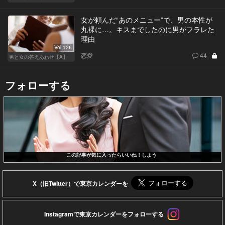
女が頼んだ“あのメニュー”で、男の本性が
丸裸に…。キスまでしたのに男がフラレた
理由
Vol.126
恋愛
44
男と女の答えあわせ【A】
フォローする
この記事が気に入ったらいいね！しよう
X（旧Twitter）で東京カレンダーを
Instagramで東京カレンダーをフォローする