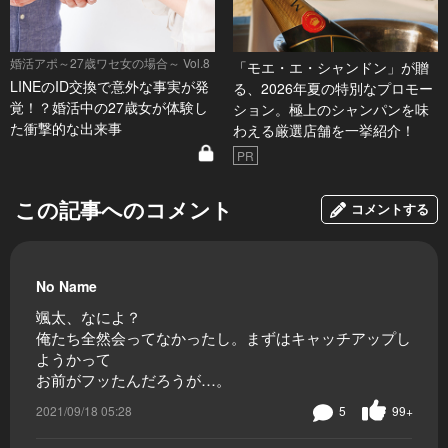
婚活アポ～27歳ワセ女の場合～ Vol.8
「モエ・エ・シャンドン」が贈
LINEのID交換で意外な事実が発
る、2026年夏の特別なプロモー
覚！？婚活中の27歳女が体験し
ション。極上のシャンパンを味
た衝撃的な出来事
わえる厳選店舗を一挙紹介！
PR
この記事へのコメント
コメントする
No Name
颯太、なによ？
俺たち全然会ってなかったし。まずはキャッチアップし
ようかって
お前がフッたんだろうが…。
2021/09/18 05:28
5
99+