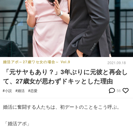
婚活アポ～27歳ワセ女の場合～ Vol.9
2021.09.18
「元サヤもあり？」3年ぶりに元彼と再会し
て、27歳女が思わずドキッとした理由
#小説
#婚活
#恋愛
56
婚活に奮闘する人たちは、初デートのことをこう呼ぶ。
「婚活アポ」