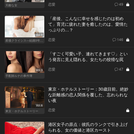
恋愛
49
天敵な女
「産後、こんなに幸せを感じたのは初め
て」育児に疲れた妻を癒したのは、愛情た
っぷりの…？
Vol.9
恋愛
146
産後クライシス—結婚3年目の波乱—
「すごく可愛い子、連れてきます♡」とい
う発言に見え隠れる、女たちの狡猾な罠
恋愛
47
Vol.3
手配師ルナの事件簿
東京・ホテルストーリー：30歳目前。絶妙
な距離感の恋人関係を覆した、忘れられな
い夜
Vol.6
恋愛
東京・ホテルストーリー
港区女子の原点：彼氏のランクで引き上げ
られる、女の価値と港区カースト