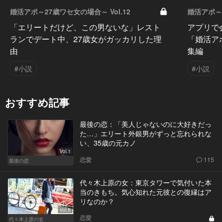
婚活アポ～27歳ワセ女の場合～ Vol.12
婚活アポ～2
「エリートだけど、この男ないな」レスト
アプリで
ランでデート中、27歳女がガッカリした理
「婚活ア
由
集編
#小説
#小説
おすすめ記事
最後の恋：「美人じゃないのに大好きだっ
た…」エリート外銀男がずっと忘れられな
い、35歳の元カノ
Vol.1
恋愛
115
最後の恋
代々木上原の女：東京タワーで気付いた本
当のきもち。気心知れた元彼との復縁はア
リなのか？
Vol.6
恋愛
代々木上原の女