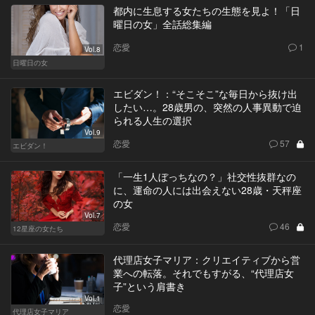
都内に生息する女たちの生態を見よ！「日
曜日の女」全話総集編
恋愛
1
Vol.8
日曜日の女
エビダン！：“そこそこ”な毎日から抜け出
したい…。28歳男の、突然の人事異動で迫
られる人生の選択
Vol.9
恋愛
57
エビダン！
「一生1人ぼっちなの？」社交性抜群なの
に、運命の人には出会えない28歳・天秤座
の女
Vol.7
恋愛
46
12星座の女たち
代理店女子マリア：クリエイティブから営
業への転落。それでもすがる、“代理店女
子”という肩書き
Vol.1
恋愛
代理店女子マリア