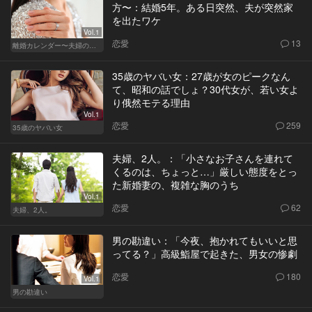
方〜：結婚5年。ある日突然、夫が突然家
を出たワケ
Vol.1
恋愛
13
離婚カレンダー〜夫婦の正しい終わり方〜
35歳のヤバい女：27歳が女のピークなん
て、昭和の話でしょ？30代女が、若い女よ
り俄然モテる理由
Vol.1
恋愛
259
35歳のヤバい女
夫婦、2人。：「小さなお子さんを連れて
くるのは、ちょっと…」厳しい態度をとっ
た新婚妻の、複雑な胸のうち
Vol.1
恋愛
62
夫婦、2人。
男の勘違い：「今夜、抱かれてもいいと思
ってる？」高級鮨屋で起きた、男女の惨劇
恋愛
180
Vol.1
男の勘違い