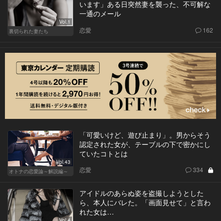
います」ある日突然妻を襲った、不可解な
一通のメール
Vol.1
恋愛
162
裏切られた妻たち
「可愛いけど、遊び止まり」。男からそう
認定された女が、テーブルの下で密かにし
ていたコトとは
Vol.43
恋愛
334
オトナの恋愛論～解説編～
アイドルのあらぬ姿を盗撮しようとした
ら、本人にバレた。「画面見せて」と言わ
れた女は…
Vol.4