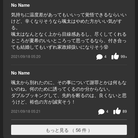
No Name
気持ちに温度差があってもいいって覚悟できるならいい
けど、辛くなりそうなら颯太はやめた方がいい気がす
る。
颯太はなんとなく上から目線感あるし、尽くしてくれる
ところが夏希のいいところって思ってるなら、付き合っ
ても結婚してもいずれ家政婦扱いになりそう😵
2021/09/18 05:20
4
99+
No Name
颯太から別れたのに、その事について謝罪とかは何もな
いのね。何のために誘ってくるのか分からない。
ダブルブッキングして、先約を断るのは、良くないと思
うけど、裕也の方が誠実そう！
2021/09/18 05:21
4
89
もっと見る （ 56 件 ）