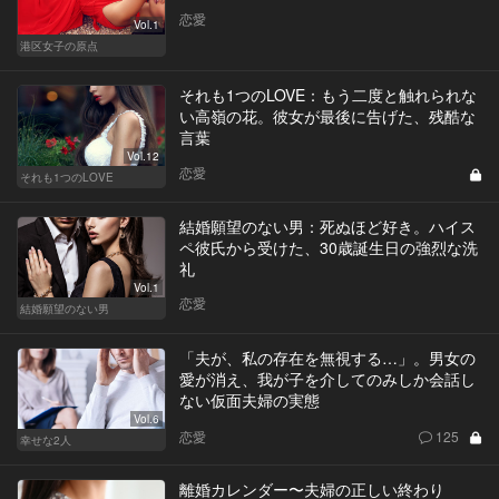
恋愛
Vol.1
港区女子の原点
それも1つのLOVE：もう二度と触れられな
い高嶺の花。彼女が最後に告げた、残酷な
言葉
Vol.12
恋愛
それも1つのLOVE
結婚願望のない男：死ぬほど好き。ハイス
ペ彼氏から受けた、30歳誕生日の強烈な洗
礼
Vol.1
恋愛
結婚願望のない男
「夫が、私の存在を無視する…」。男女の
愛が消え、我が子を介してのみしか会話し
ない仮面夫婦の実態
Vol.6
恋愛
125
幸せな2人
離婚カレンダー〜夫婦の正しい終わり