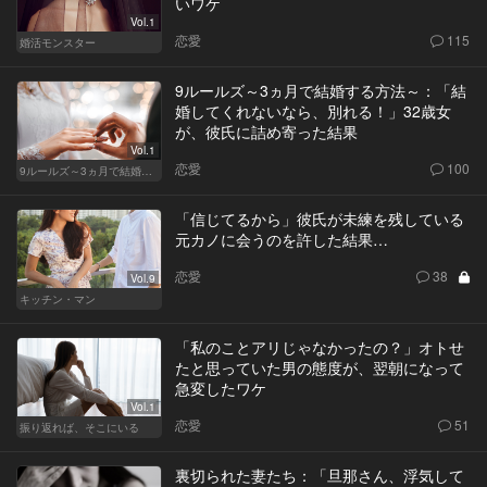
いワケ
Vol.1
恋愛
115
婚活モンスター
9ルールズ～3ヵ月で結婚する方法～：「結
婚してくれないなら、別れる！」32歳女
が、彼氏に詰め寄った結果
Vol.1
恋愛
100
9ルールズ～3ヵ月で結婚する方法～
「信じてるから」彼氏が未練を残している
元カノに会うのを許した結果…
恋愛
38
Vol.9
キッチン・マン
「私のことアリじゃなかったの？」オトせ
たと思っていた男の態度が、翌朝になって
急変したワケ
Vol.1
恋愛
51
振り返れば、そこにいる
裏切られた妻たち：「旦那さん、浮気して