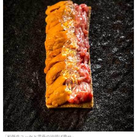
「松阪牛ユッケと雲丹の油揚げ乗せ」