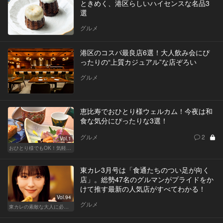
ときめく、港区らしいハイセンスな名品3
選
グルメ
港区のコスパ最良店6選！大人飲み会にぴ
ったりの“上質カジュアル”な店ぞろい
グルメ
恵比寿でおひとり様ウェルカム！今夜は和
食な気分にぴったりな3選！
グルメ
2
Vol.1
おひとり様でもOK！気軽に入りやすい東京の名店
東カレ3月号は「食通たちのつい足が向く
店」。総勢47名のグルマンがプライドをか
けて推す最新の人気店がすべてわかる！
Vol.94
グルメ
東カレの素敵な大人に必要なこと