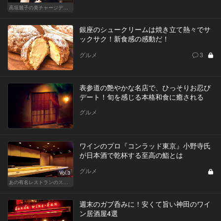
高垣麗子の美チャージディナー
銀座のシュークリームは焼き立て熱々でサ
ックサク！新食感の感動だ！
グルメ
3
表参道の艶やかな名店で、ひっそりお忍び
デート！旬を感じる本格和食に癒される
グルメ
ワインのプロ『コンラッド東京』小野寺氏
が日本酒で乾杯する至高の鮨とは
グルメ
Vol.3
あの有名レストランのスタッフが薦める名店 〜メートル・ド・テル 小野寺 透（コンラッド東京）〜
週末のガブ呑みに！安くて旨い神田のワイ
ン居酒屋4選