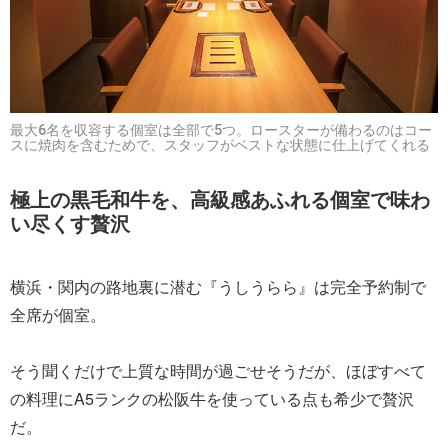
最大6名を収容する個室は全部で5つ。ロースターが備わるのはコー
スに焼肉を含むためで、スタッフがベストな状態に仕上げてくれる
極上の黒毛和牛を、高級感あふれる個室で味わ
い尽くす贅沢
横浜・関内の路地裏に潜む『うしうらら』は完全予約制で
全席が個室。
そう聞くだけで上質な時間が過ごせそうだが、ほぼすべて
の料理にA5ランクの松阪牛を使っている点も希少で贅沢
だ。