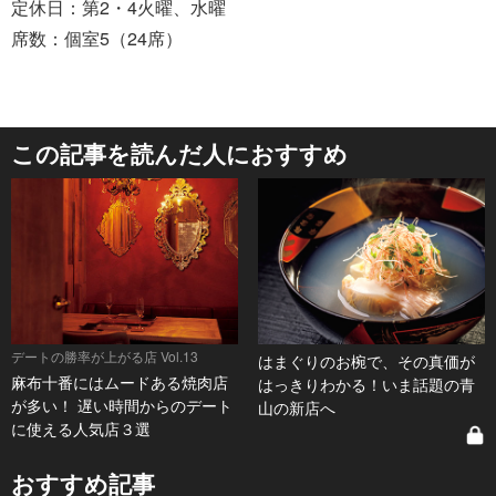
定休日：第2・4火曜、水曜
席数：個室5（24席）
この記事を読んだ人におすすめ
デートの勝率が上がる店 Vol.13
はまぐりのお椀で、その真価が
麻布十番にはムードある焼肉店
はっきりわかる！いま話題の青
が多い！ 遅い時間からのデート
山の新店へ
に使える人気店３選
おすすめ記事