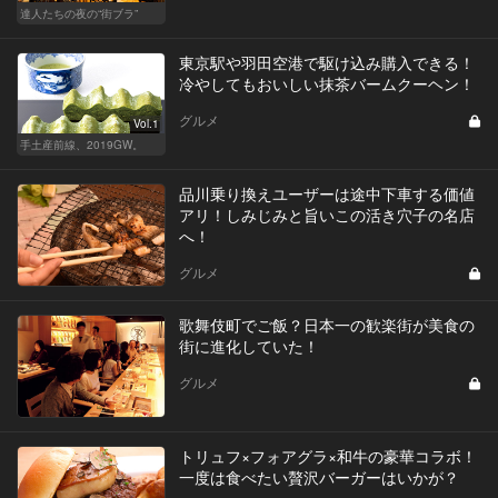
達人たちの夜の“街ブラ”
東京駅や羽田空港で駆け込み購入できる！
冷やしてもおいしい抹茶バームクーヘン！
グルメ
Vol.1
手土産前線、2019GW。
品川乗り換えユーザーは途中下車する価値
アリ！しみじみと旨いこの活き穴子の名店
へ！
グルメ
歌舞伎町でご飯？日本一の歓楽街が美食の
街に進化していた！
グルメ
トリュフ×フォアグラ×和牛の豪華コラボ！
一度は食べたい贅沢バーガーはいかが？