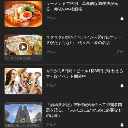
ラーメンまで格別！革新的な調理法が光
る、赤坂の本格酒場
グルメ
サクサクの焼きたてパイから溶け出すチー
ズがたまらない！代々木上原の名店！
グルメ
6
Vol.4
チーズにまみれる夜
今日から5日間！ビール1杯85円で味わえる
太っ腹イベント開催中
グルメ
『酒場放浪記』吉田類が頑張って都知事問
題を語る。「人の上に立つために必要なも
のは愛」
Vol.9
グルメ
吉田類の酔いどれ時事放談