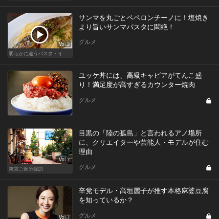
サンマを丸ごとペペロンチーノに！塩焼き
より旨いサンマパスタに悶絶！
グルメ
Vol.3
明らかに違うパスタ・イタリアン
ユッケ丼には、高級キャビアがてんこ盛
り！満足度が高すぎるカウンター焼肉
グルメ
目黒の「陸の孤島」と言われるアノ場所
に、クリエイターや芸能人・モデルが住む
理由
Vol.7
グルメ
東京ご近所探訪
辛党モデル・高垣麗子が推す本格麻婆豆腐
を知っているか？
グルメ
Vol.7