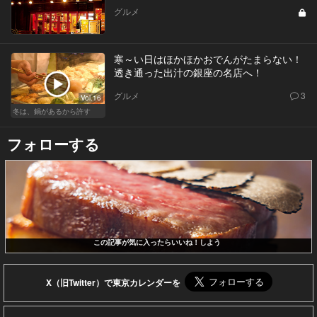
グルメ
寒～い日はほかほかおでんがたまらない！
透き通った出汁の銀座の名店へ！
グルメ
3
Vol.16
冬は、鍋があるから許す
フォローする
この記事が気に入ったらいいね！しよう
X（旧Twitter）で東京カレンダーを