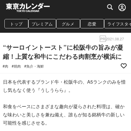
グルメ情報・プレミアムレストラン予約サイト
トップ
プレミアム
グルメ
恋愛
ライフスタ
PR
2021.08.27
“サーロイントースト”に松阪牛の旨みが凝
縮！上質な和牛にこだわる肉割烹が横浜に
#肉
#焼肉
#魚介・海鮮
日本を代表するブランド牛・松阪牛の、A5ランクのみを惜
し気もなく使う『うしうらら』。
和食をベースにさまざまな趣向が凝らされた料理は、確か
な味わいと美しさを兼ね備え、誰もが知る銘柄牛の新しい
可能性を感じさせる。