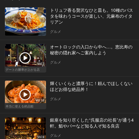
トリュフ香る贅沢なひと皿も。10種のパス
タを味わうコースが楽しい、元麻布のイタ
リアン
グルメ
オートロックの入口から中へ…。恵比寿の
秘密の隠れ家へご案内しよう
グルメ
Vol.7
デートの勝率が上がる店
輝くいくらと濃厚うに！頼んでほしくない
ほどお得な絶品丼！
グルメ
Vol.10
本当に使える絶品鮨
銀座を知り尽くした“呉服店の社長”が通う4
軒。鮨やバーなど知る人ぞ知る良店
グルメ
Vol.9