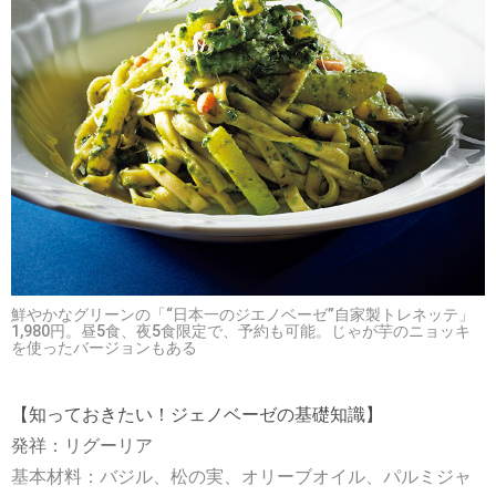
鮮やかなグリーンの「“日本一のジエノベーゼ”自家製トレネッテ」
1,980円。昼5食、夜5食限定で、予約も可能。じゃが芋のニョッキ
を使ったバージョンもある
【知っておきたい！ジェノベーゼの基礎知識】
発祥：リグーリア
基本材料：バジル、松の実、オリーブオイル、パルミジャ