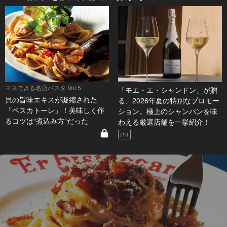
マネできる名店パスタ Vol.5
「モエ・エ・シャンドン」が贈
貝の旨味エキスが凝縮された
る、2026年夏の特別なプロモー
「ペスカトーレ」！美味しく作
ション。極上のシャンパンを味
るコツは“煮込み方”だった
わえる厳選店舗を一挙紹介！
PR