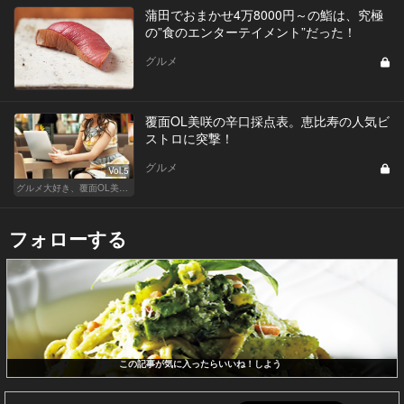
蒲田でおまかせ4万8000円～の鮨は、究極
の”食のエンターテイメント”だった！
グルメ
覆面OL美咲の辛口採点表。恵比寿の人気ビ
ストロに突撃！
グルメ
Vol.5
グルメ大好き、覆面OL美咲が行く
フォローする
この記事が気に入ったらいいね！しよう