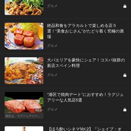
グルメ
絶品和食をアラカルトで楽しめる店５
選！“美食おじさん”がたどり着く究極の酒
場
グルメ
大パエリアを豪快にシェア！コスパ抜群の
新店スペイン料理
グルメ
“港区で焼肉デート”におすすめ！ラグジュ
アリーな人気店5選
グルメ
Vol.5
港区は、ラグジュアリーな焼肉デートにおすすめ
【ほろ酔いシネマVol.2】『シェイプ・オ