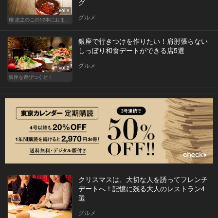
グ
Vol.9
グルメ
柳 忠之のこの12本におまかせ
銀座で行きつけを作りたい！肩肘張らない
しっぽり和食デートができる店5選
グルメ
Vol.2
銀座を遊びつくせ！
クリスマスは、大切な人を誘ってフレンチ
デートへ！記憶に残る大人のレストラン4
選
グルメ