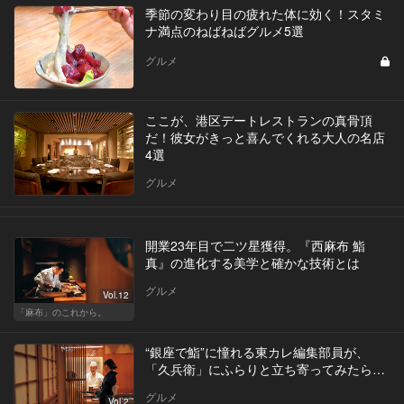
季節の変わり目の疲れた体に効く！スタミ
ナ満点のねばねばグルメ5選
グルメ
ここが、港区デートレストランの真骨頂
だ！彼女がきっと喜んでくれる大人の名店
4選
グルメ
開業23年目で二ツ星獲得。『西麻布 鮨
真』の進化する美学と確かな技術とは
グルメ
Vol.12
「麻布」のこれから。
“銀座で鮨”に憧れる東カレ編集部員が、
「久兵衛」にふらりと立ち寄ってみたら…
グルメ
Vol.2