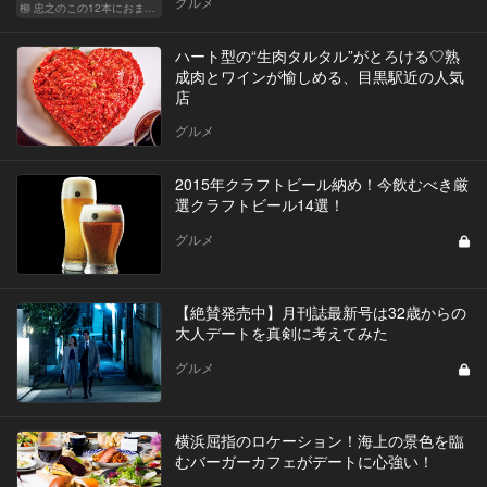
グルメ
柳 忠之のこの12本におまかせ
ハート型の“生肉タルタル”がとろける♡熟
成肉とワインが愉しめる、目黒駅近の人気
店
グルメ
2015年クラフトビール納め！今飲むべき厳
選クラフトビール14選！
グルメ
【絶賛発売中】月刊誌最新号は32歳からの
大人デートを真剣に考えてみた
グルメ
横浜屈指のロケーション！海上の景色を臨
むバーガーカフェがデートに心強い！