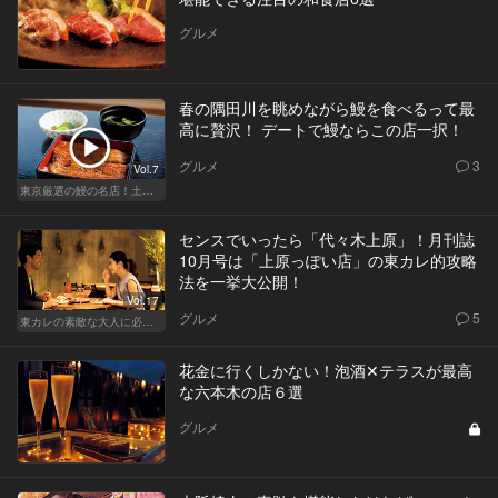
グルメ
春の隅田川を眺めながら鰻を食べるって最
高に贅沢！ デートで鰻ならこの店一択！
グルメ
3
Vol.7
東京厳選の鰻の名店！土用の丑の日じゃなくても行きたい
センスでいったら「代々木上原」！月刊誌
10月号は「上原っぽい店」の東カレ的攻略
法を一挙大公開！
Vol.17
グルメ
5
東カレの素敵な大人に必要なこと
花金に行くしかない！泡酒✕テラスが最高
な六本木の店６選
グルメ