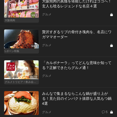
大阪焼肉の真髄を堪能したければココへ！
玄人も唸るレジェンドな名店４選
グルメ
Vol.1
大阪焼肉
贅沢すぎるリブの骨付き塊肉を、名店にワ
ガママオーダー
グルメ
Vol.2
Lボーン特集
「カルボナーラ」ってどんな意味か知って
る？正解できたらグルメ通！
グルメ
Vol.10
グルメトリビア！飲み会やデートで会話のネタになるQ＆A
みんなで集まるならこんな鍋が盛り上が
る！見た目のインパクト抜群な人気もつ鍋
4選
グルメ
5