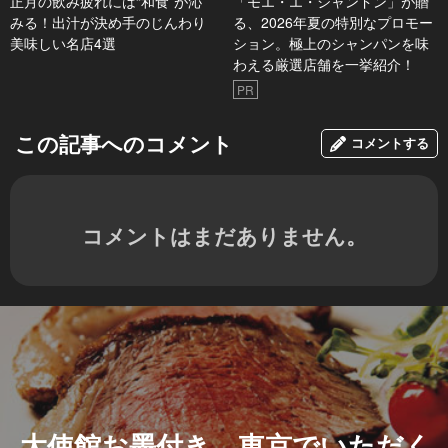
正月の飲み疲れには“和食”が沁
「モエ・エ・シャンドン」が贈
みる！出汁が決め手のじんわり
る、2026年夏の特別なプロモー
美味しい名店4選
ション。極上のシャンパンを味
わえる厳選店舗を一挙紹介！
PR
この記事へのコメント
コメントする
コメントはまだありません。
大使館お墨付き 東京でいただく