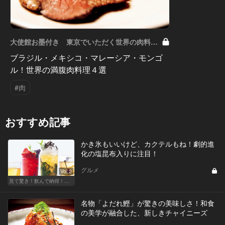
大使館お墨付き 東京でいただく世界の肉料理
Vol.2
ブラジル・メキシコ・マレーシア・モンゴ
ル！世界の満腹肉料理４選
#肉
おすすめ記事
かき氷もいいけど、カクテルもね！劇的進
化の塩昆布入りに注目！
グルメ
Vol.2
見て驚き！飲んで納得！進化系酒カタログ
名物「よだれ鰹」が驚きの美味しさ！和食
の美学が融合した、新しきチャイニーズ