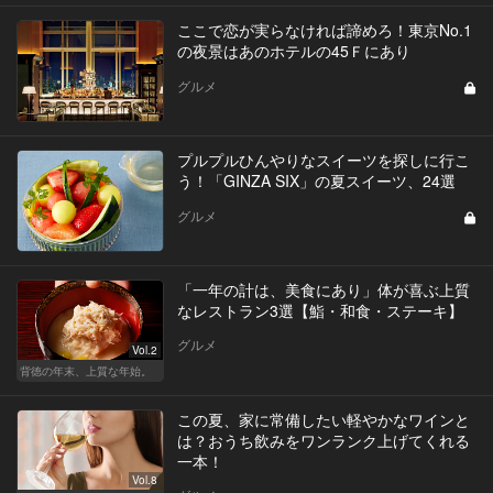
ここで恋が実らなければ諦めろ！東京No.1
の夜景はあのホテルの45Ｆにあり
グルメ
プルプルひんやりなスイーツを探しに行こ
う！「GINZA SIX」の夏スイーツ、24選
グルメ
「一年の計は、美食にあり」体が喜ぶ上質
なレストラン3選【鮨・和食・ステーキ】
グルメ
Vol.2
背徳の年末、上質な年始。
この夏、家に常備したい軽やかなワインと
は？おうち飲みをワンランク上げてくれる
一本！
Vol.8