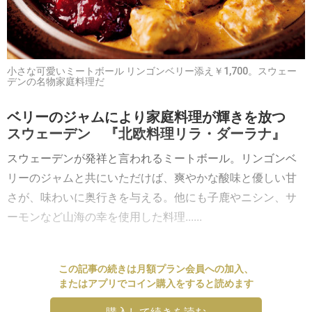
小さな可愛いミートボール リンゴンベリー添え￥1,700。スウェー
デンの名物家庭料理だ
ベリーのジャムにより家庭料理が輝きを放つ
スウェーデン 『北欧料理リラ・ダーラナ』
スウェーデンが発祥と言われるミートボール。リンゴンベ
リーのジャムと共にいただけば、爽やかな酸味と優しい甘
さが、味わいに奥行きを与える。他にも子鹿やニシン、サ
ーモンなど山海の幸を使用した料理......
この記事の続きは月額プラン会員への加入、
またはアプリでコイン購入をすると読めます
購入して続きを読む