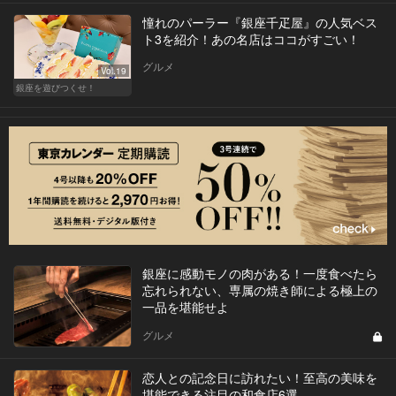
憧れのパーラー『銀座千疋屋』の人気ベス
ト3を紹介！あの名店はココがすごい！
グルメ
Vol.19
銀座を遊びつくせ！
銀座に感動モノの肉がある！一度食べたら
忘れられない、専属の焼き師による極上の
一品を堪能せよ
グルメ
恋人との記念日に訪れたい！至高の美味を
堪能できる注目の和食店6選