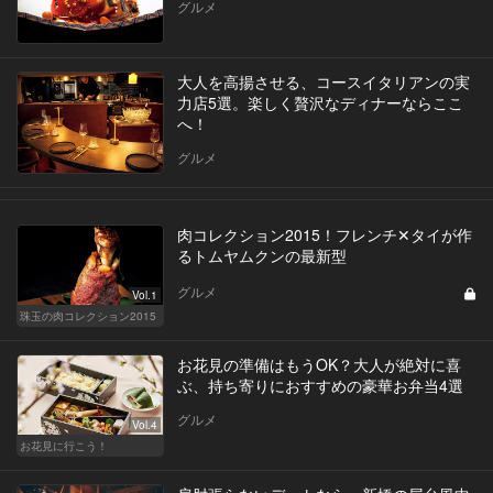
グルメ
大人を高揚させる、コースイタリアンの実
力店5選。楽しく贅沢なディナーならここ
へ！
グルメ
肉コレクション2015！フレンチ✕タイが作
るトムヤムクンの最新型
グルメ
Vol.1
珠玉の肉コレクション2015
お花見の準備はもうOK？大人が絶対に喜
ぶ、持ち寄りにおすすめの豪華お弁当4選
グルメ
Vol.4
お花見に行こう！