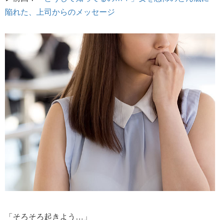
陥れた、上司からのメッセージ
「そろそろ起きよう…」