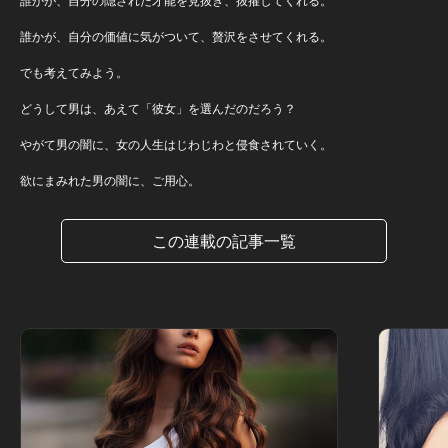
誰かが、自分の価値に気がついて、贅沢をさせてくれる。
でも考えてみよう。
どうして男は、あえて「彼女」を選んだのだろう？
やがて男の闇に、女の人生はじわじわと侵食されていく。
欲にまみれた男の闇に、ご用心。
この連載の記事一覧