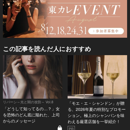
この記事を読んだ人におすすめ
リバーシ～光と闇の攻防～ Vol.8
「モエ・エ・シャンドン」が贈
「どうして知ってるの…？」女
る、2026年夏の特別なプロモー
を恐怖のどん底に陥れた、上司
ション。極上のシャンパンを味
からのメッセージ
わえる厳選店舗を一挙紹介！
PR