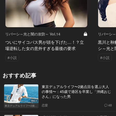
リバーシ～光と闇の攻防～ Vol.14
リバーシ～光
ついにサイコパス男が頭を下げた…！？立
黒川と秋
場逆転した女の意外すぎる最後の要求
シ～光と
#小説
#小説
おすすめ記事
東京デュアルライフ〜2拠点目を選ぶ大人
の事情〜：45歳で港区を卒業し「沖縄おじ
さん」になった男
Vol.1
恋愛
48
東京デュアルライフ〜2拠点目を選ぶ大人の事情〜