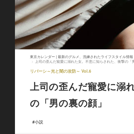
東京カレンダー | 最新のグルメ、洗練されたライフスタイル情報
上司の歪んだ寵愛に溺れた女。不意に知らされた、衝撃の「
リバーシ～光と闇の攻防～ Vol.6
上司の歪んだ寵愛に溺
の「男の裏の顔」
#小説