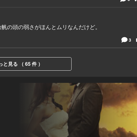
秋帆の頭の弱さがほんとムリなんだけど。
3
っと見る （ 65 件 ）