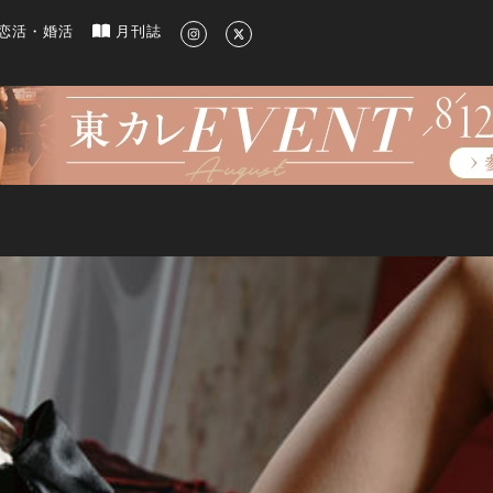
新のグルメ、洗練されたライフスタイル情報
恋活・婚活
月刊誌