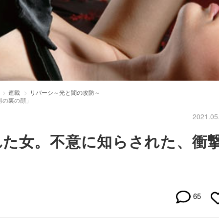
連載
リバーシ～光と闇の攻防～
男の裏の顔」
2021.05
れた女。不意に知らされた、衝
65