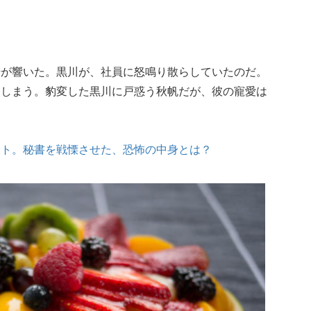
号が響いた。黒川が、社員に怒鳴り散らしていたのだ。
てしまう。豹変した黒川に戸惑う秋帆だが、彼の寵愛は
スト。秘書を戦慄させた、恐怖の中身とは？