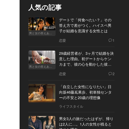
人気の記事
デートで「何食べたい？」その
答え方で差がつく。ハイスペ男
Vol.323
子が結婚を意識する女性とは
男と女の答えあわせ【A】
恋愛
1
29歳経営者が、3ヶ月で結婚を決
意した理由。初デートからケン
Vol.323
カまで、彼の心を動かした彼女
男と女の答えあわせ【Q】
の態度とは
恋愛
2
「自立した女性になりたい」日
向坂46藤嶌果歩、初単独センタ
ーの不安と20歳の理想像
ライフスタイル
男女3人の旅だったはずが、帰り
は2人に…。1人の女性が残ると
Vol.74