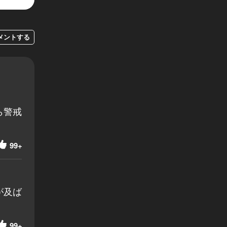
メントする
ら警戒
99+
が及ば
99+