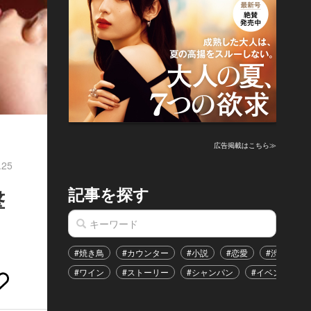
広告掲載はこちら≫
.25
記事を探す
撃
#焼き鳥
#カウンター
#小説
#恋愛
#渋谷区
#ワイン
#ストーリー
#シャンパン
#イベント