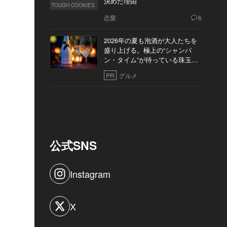
決めた理由
TOUGH COOKIES
恋愛
6
2026年の夏も泡酒が大人たちを
盛り上げる。極上の“シャンパ
ン・タイム”が待っている珠玉の
10軒
PR
グルメ
公式SNS
Instagram
X