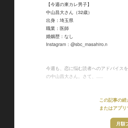
【今週の東カレ男子】
中山昌大さん（32歳）
出身：埼玉県
職業：医師
婚姻歴：なし
Instagram：@sbc_masahiro.n
今週も、恋に悩む読者へのアドバイス
の中山昌大さん。さて、......
この記事の続
またはアプリ
月額