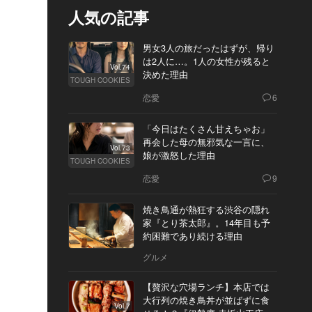
人気の記事
男女3人の旅だったはずが、帰り
は2人に…。1人の女性が残ると
Vol.74
決めた理由
TOUGH COOKIES
恋愛
6
「今日はたくさん甘えちゃお」
再会した母の無邪気な一言に、
Vol.73
娘が激怒した理由
TOUGH COOKIES
恋愛
9
焼き鳥通が熱狂する渋谷の隠れ
家『とり茶太郎』。14年目も予
約困難であり続ける理由
グルメ
【贅沢な穴場ランチ】本店では
大行列の焼き鳥丼が並ばずに食
Vol.7