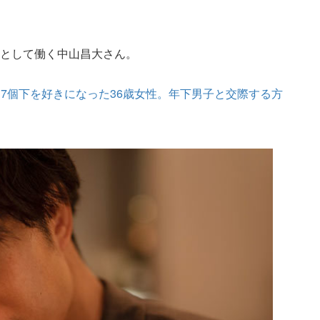
科医として働く中山昌大さん。
7個下を好きになった36歳女性。年下男子と交際する方