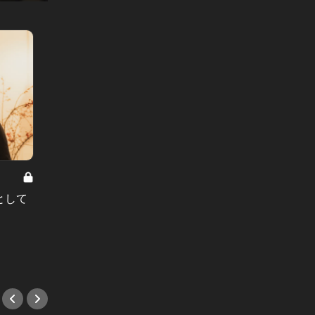
東カレ男子の恋愛相談室 Vol.8
東カレ男
として
「彼女持ちの男性を、何が何でも落
「私の
としたい」恋人がいる男の心を奪い
それと
取る、最強のテクニック
とす方
#婚活