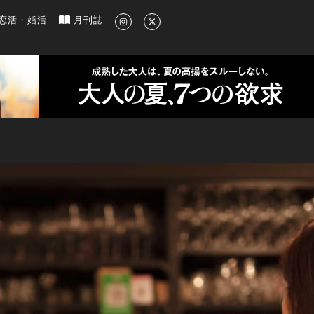
新のグルメ、洗練されたライフスタイル情報
恋活・婚活
月刊誌