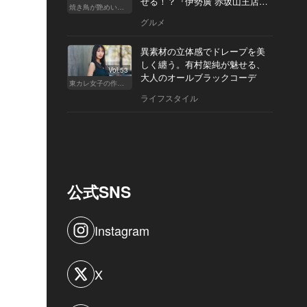
せる！？『伊勢廣 赤坂山王店』
焼き鳥が艶めいてきた
へ
グルメ
異素材の立体感でドレープを美
しく纏う。有村架純が魅せる、
Vol.53
大人のオールブラックコーデ
東カレ女子の作り方
ライフスタイル
公式SNS
Instagram
X