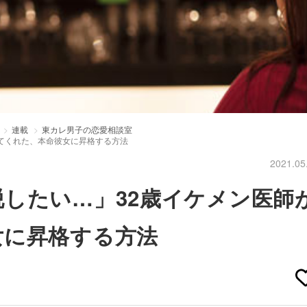
連載
東カレ男子の恋愛相談室
てくれた、本命彼女に昇格する方法
2021.05
したい…」32歳イケメン医師
女に昇格する方法