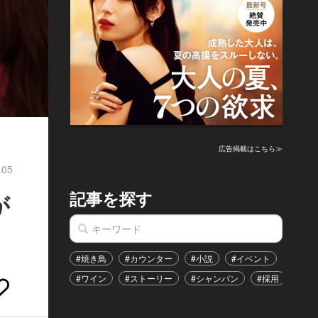
広告掲載はこちら≫
.05
記事を探す
が
#焼き鳥
#カウンター
#小説
#イベント
#港区
#ワイン
#ストーリー
#シャンパン
#採用
#恋