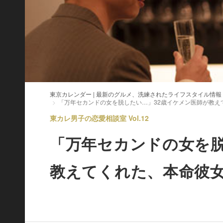
東京カレンダー | 最新のグルメ、洗練されたライフスタイル情報
「万年セカンドの女を脱したい…」32歳イケメン医師が教え
東カレ男子の恋愛相談室 Vol.12
「万年セカンドの女を脱
教えてくれた、本命彼