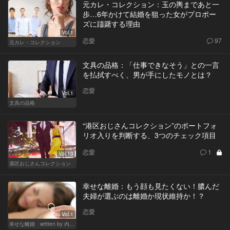
元カレ・コレクション：玉の輿まであと一
歩…6年かけて結婚を狙った女がプロポー
ズに躊躇する理由
Vol.1
恋愛
97
元カレ・コレクション
文具の品格：「仕事できなそう」との一言
を払拭すべく、男が手にしたモノとは？
恋愛
Vol.1
文具の品格
“港区おじさんコレクション”のポートフォ
リオ入りを判断する、3つのチェック項目
恋愛
1
Vol.10
港区おじさんコレクション
幸せな離婚：もう顔も見たくない！膿んだ
夫婦が選ぶのは離婚か現状維持か！？
恋愛
Vol.1
幸せな離婚 written by 内埜さくら