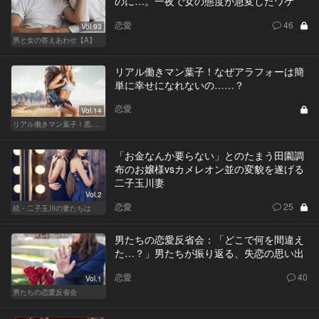
のに…。一夜で女の態度が急変したワケ
恋愛
46
Vol.93
男と女の答えあわせ【A】
リアル働きマン葉子！なぜアラフォーは簡
単に幸せになれないの……？
恋愛
Vol.14
リアル働きマン葉子！黒革の編集手帳 written by 内埜さくら
「お金なんか要らない」とのたまう田園調
布のお嬢様vsカメレオン並の変貌を遂げる
二子玉川妻
Vol.2
恋愛
25
続・二子玉川の妻たちは
男たちの恋愛反省会：「どこで何を間違え
た…？」男たちが振り返る、失恋の思い出
恋愛
40
Vol.1
男たちの恋愛反省会