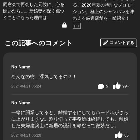
同窓会で再会した元彼に、心を
る、2026年夏の特別なプロモー
開いたら…。新婚妻が深く傷つ
ション。極上のシャンパンを味
くことになった理由は
わえる厳選店舗を一挙紹介！
PR
この記事へのコメント
コメントする
No Name
なんなの樹、浮気してるの？！
2021/04/21 05:24
5
99+
No Name
一緒に開業してると、離婚するにしてもハードルがさら
に上がりますな。割り切って事務所は継続しても、離婚
した夫婦建築士に新居の設計を頼むって微妙だし。
2021/04/21 05:28
65