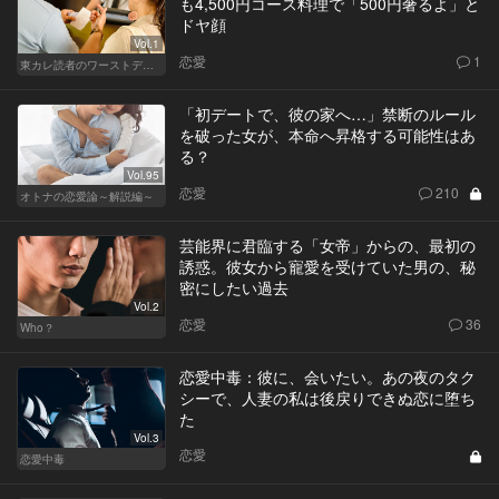
も4,500円コース料理で「500円奢るよ」と
ドヤ顔
Vol.1
恋愛
1
東カレ読者のワーストデート
「初デートで、彼の家へ…」禁断のルール
を破った女が、本命へ昇格する可能性はあ
る？
Vol.95
恋愛
210
オトナの恋愛論～解説編～
芸能界に君臨する「女帝」からの、最初の
誘惑。彼女から寵愛を受けていた男の、秘
密にしたい過去
Vol.2
恋愛
36
Who？
恋愛中毒：彼に、会いたい。あの夜のタク
シーで、人妻の私は後戻りできぬ恋に堕ち
た
Vol.3
恋愛
恋愛中毒