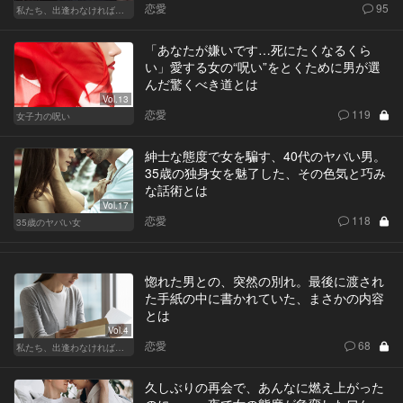
恋愛
95
私たち、出逢わなければよかった
「あなたが嫌いです…死にたくなるくら
い」愛する女の“呪い”をとくために男が選
んだ驚くべき道とは
Vol.13
恋愛
119
女子力の呪い
紳士な態度で女を騙す、40代のヤバい男。
35歳の独身女を魅了した、その色気と巧み
な話術とは
Vol.17
恋愛
118
35歳のヤバい女
惚れた男との、突然の別れ。最後に渡され
た手紙の中に書かれていた、まさかの内容
とは
Vol.4
恋愛
68
私たち、出逢わなければよかった
久しぶりの再会で、あんなに燃え上がった