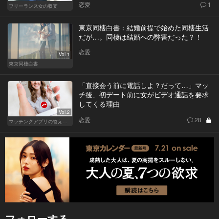
恋愛
1
フリーランス女の収支
東京同棲白書：結婚前提で始めた同棲生活
だが…。同棲は結婚への弊害だった？！
恋愛
Vol.1
東京同棲白書
「直接会う前に電話しよ？だって…」マッ
チ後、初デート前に女がビデオ通話を要求
してくる理由
Vol.2
恋愛
28
マッチングアプリの答えあわせ【Q】～SEASON2～
フォローする