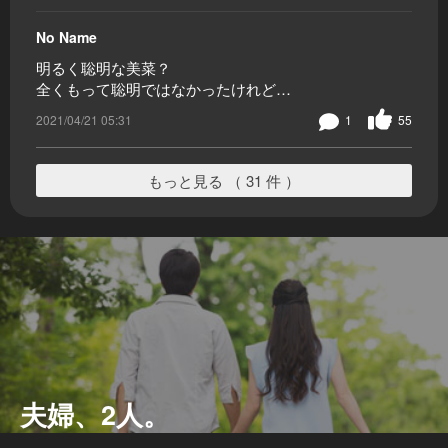
No Name
明るく聡明な美菜？
全くもって聡明ではなかったけれど…
2021/04/21 05:31
1
55
もっと見る （ 31 件 ）
夫婦、2人。