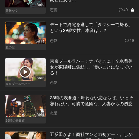
Vol.9
恋愛
40
天敵な女
デートで終電を逃して「タクシーで帰る」
という29歳女性。本音は…？
恋愛
19
Vol.19
夏の恋
東京プールラバー：ナゼそこに！？水着美
女が東陽町に集結し、凄いことになってい
る！
Vol.3
恋愛
東京プールラバー
25時の表参道：叶わない恋ならば、いっそ
忘れたい。可憐で危険な、人妻からの誘惑
恋愛
Vol.1
25時の表参道
五反田かよ！商社マンとの初デート。しか