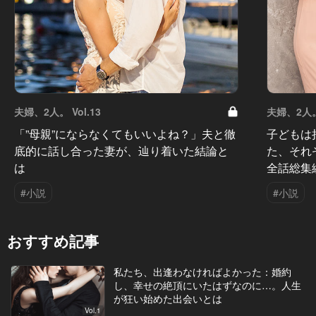
夫婦、2人。 Vol.13
夫婦、2人。 
「”母親”にならなくてもいいよね？」夫と徹
子どもは
底的に話し合った妻が、辿り着いた結論と
た、それ
は
全話総集
#小説
#小説
おすすめ記事
私たち、出逢わなければよかった：婚約
し、幸せの絶頂にいたはずなのに…。人生
が狂い始めた出会いとは
Vol.1