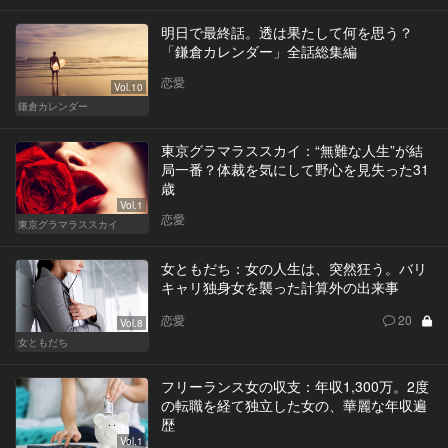
明日で最終話。透は果たして何を思う？
「鎌倉カレンダー」全話総集編
恋愛
Vol.10
鎌倉カレンダー
東京グラマラススカイ：“無難な人生”が結
局一番？体裁を気にして野心を見失った31
歳
Vol.1
恋愛
東京グラマラススカイ
女ともだち：女の人生は、突然狂う。バリ
キャリ独身女を襲った計算外の出来事
恋愛
20
Vol.8
女ともだち
フリーランス女の収支：年収1,300万。2度
の転職を経て独立した女の、華麗な年収遍
歴
Vol.1