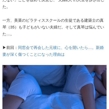
た。
一方、美菜のピラティススクールの生徒である建築士の真
琴（35）も子どもがいない夫婦だ。そして真琴は悩んでい
た…。
▶前回：
同窓会で再会した元彼に、心を開いたら…。新婚
妻が深く傷つくことになった理由は