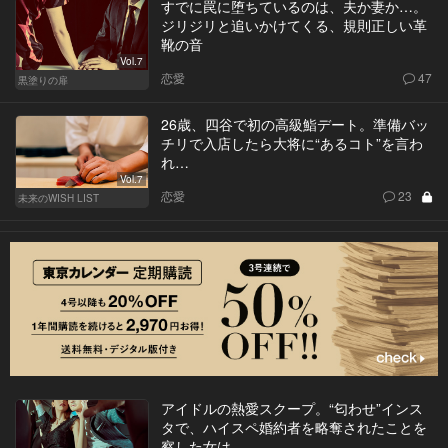
すでに罠に堕ちているのは、夫か妻か…。
ジリジリと追いかけてくる、規則正しい革
靴の音
Vol.7
恋愛
47
黒塗りの扉
26歳、四谷で初の高級鮨デート。準備バッ
チリで入店したら大将に“あるコト”を言わ
れ…
Vol.7
恋愛
23
未来のWISH LIST
アイドルの熱愛スクープ。“匂わせ”インス
タで、ハイスペ婚約者を略奪されたことを
察した女は…