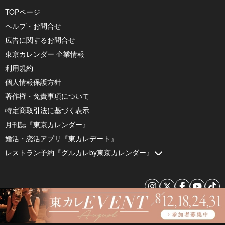
TOPページ
ヘルプ・お問合せ
広告に関するお問合せ
東京カレンダー 企業情報
利用規約
個人情報保護方針
著作権・免責事項について
特定商取引法に基づく表示
月刊誌『東京カレンダー』
婚活・恋活アプリ『東カレデート』
レストラン予約『グルカレby東京カレンダー』
© 2026 by Tokyo Calendar, Inc.