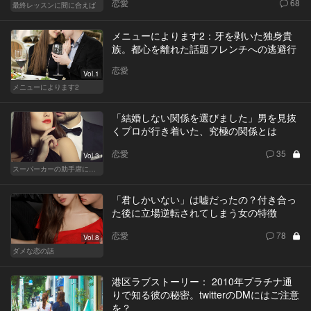
恋愛
68
最終レッスンに間に合えば
メニューによります2：牙を剥いた独身貴
族。都心を離れた話題フレンチへの逃避行
恋愛
Vol.1
メニューによります2
「結婚しない関係を選びました」男を見抜
くプロが行き着いた、究極の関係とは
恋愛
35
Vol.3
スーパーカーの助手席に乗る女
「君しかいない」は嘘だったの？付き合っ
た後に立場逆転されてしまう女の特徴
恋愛
78
Vol.8
ダメな恋の話
港区ラブストーリー： 2010年プラチナ通
りで知る彼の秘密。twitterのDMにはご注意
を？