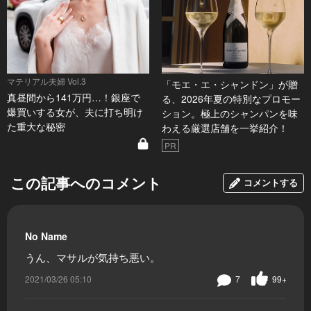
マテリアル夫婦 Vol.3
「モエ・エ・シャンドン」が贈
真昼間から141万円…！銀座で
る、2026年夏の特別なプロモー
爆買いする女が、夫に打ち明け
ション。極上のシャンパンを味
た重大な秘密
わえる厳選店舗を一挙紹介！
PR
この記事へのコメント
コメントする
No Name
うん、マサルが気持ち悪い。
2021/03/26 05:10
7
99+