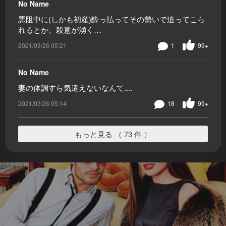
No Name
悪阻中に(しかも初産)酔っ払ってその勢いで迫ってこら
れるとか、殺意が湧く…
2021/03/26 05:21
1
99+
No Name
妻の体調すら気遣えないなんて....
2021/03/26 05:14
18
99+
もっと見る （ 73 件 ）