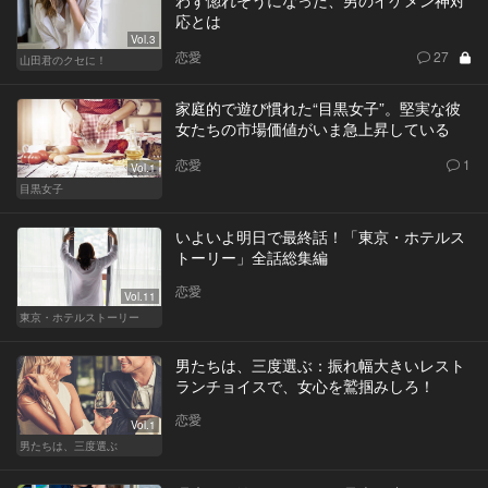
応とは
Vol.3
恋愛
27
山田君のクセに！
家庭的で遊び慣れた“目黒女子”。堅実な彼
女たちの市場価値がいま急上昇している
恋愛
1
Vol.1
目黒女子
いよいよ明日で最終話！「東京・ホテルス
トーリー」全話総集編
恋愛
Vol.11
東京・ホテルストーリー
男たちは、三度選ぶ：振れ幅大きいレスト
ランチョイスで、女心を鷲掴みしろ！
恋愛
Vol.1
男たちは、三度選ぶ