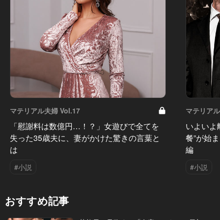
マテリアル夫婦 Vol.17
マテリアル夫
「慰謝料は数億円…！？」女遊びで全てを
いよいよ
失った35歳夫に、妻がかけた驚きの言葉と
餐”が始
は
編
#小説
#小説
おすすめ記事