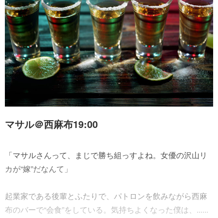
マサル＠西麻布19:00
「マサルさんって、まじで勝ち組っすよね。女優の沢山リ
カが“嫁”だなんて」
起業家である後輩とふたりで、パトロンを飲みながら西麻
布のバーで“会食”をしている。気持ちよくなった僕は、......