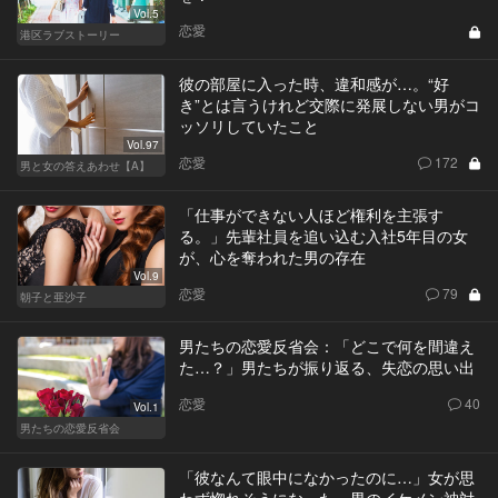
Vol.5
恋愛
港区ラブストーリー
彼の部屋に入った時、違和感が…。“好
き”とは言うけれど交際に発展しない男がコ
ッソリしていたこと
Vol.97
恋愛
172
男と女の答えあわせ【A】
「仕事ができない人ほど権利を主張す
る。」先輩社員を追い込む入社5年目の女
が、心を奪われた男の存在
Vol.9
恋愛
79
朝子と亜沙子
男たちの恋愛反省会：「どこで何を間違え
た…？」男たちが振り返る、失恋の思い出
恋愛
40
Vol.1
男たちの恋愛反省会
「彼なんて眼中になかったのに…」女が思
わず惚れそうになった、男のイケメン神対