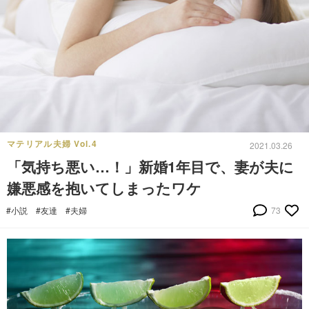
マテリアル夫婦 Vol.4
2021.03.26
「気持ち悪い…！」新婚1年目で、妻が夫に
嫌悪感を抱いてしまったワケ
#小説
#友達
#夫婦
73