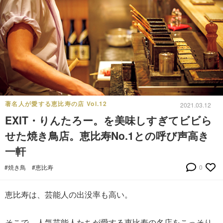
著名人が愛する恵比寿の店 Vol.12
2021.03.12
EXIT・りんたろー。を美味しすぎてビビら
せた焼き鳥店。恵比寿No.1との呼び声高き
一軒
#焼き鳥
#恵比寿
0
恵比寿は、芸能人の出没率も高い。
そこで、人気芸能人たちが愛する恵比寿の名店をこっそり