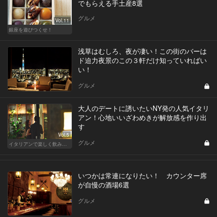
でもらえる手土産8選
グルメ
Vol.11
銀座を遊びつくせ！
浅草はむしろ、夜が凄い！この街のバーは
ド迫力夜景のこの３軒だけ知っていればい
い！
グルメ
大人のデートに誘いたいNY発の人気イタリ
アン！心地いいざわめきが解放感を作り出
す
Vol.5
グルメ
イタリアンで楽しく飲み会！東京の人気店へ
いつかは常連になりたい！ カウンター席
が自慢の酒場6選
グルメ