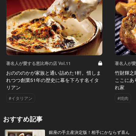
著名人が愛する恵比寿の店 Vol.11
著名人が愛す
おのののかが家族と通い詰めた1軒。惜しま
竹財輝之
れつつ創業51年の歴史に幕を下ろす名イタ
ここにあ
リアン
れ家
#イタリアン
#焼肉
おすすめ記事
銀座の手土産決定版！相手にかならず喜ん