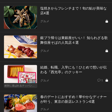
塩焼きからフレンチまで！旬の鮎が美味な
店4選
グルメ
銀ブラ帰りは東銀座がいい！ 知られざる歌
舞伎座そばの人気店４選
グルメ
結婚、転職、入学にも！ひとめで想いが伝
わる『西光亭』のクッキー
グルメ
1
Vol.10
絶対に喜ばれるテッパン手土産
春のデートにおすすめ！華やかなディナー
が叶う、東京の新店レストラン6選
グルメ