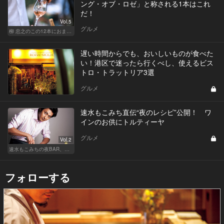
ング・オブ・ロゼ」と称される1本はこれ
だ！
Vol.5
グルメ
柳 忠之のこの12本におまかせ
遅い時間からでも、おいしいものが食べた
い！港区で迷ったら行くべし、使えるビス
トロ・トラットリア3選
グルメ
速水もこみち直伝“夜のレシピ”公開！ ワ
インのお供にトルティーヤ
グルメ
Vol.2
速水もこみちの夜BAR、夜メシ、夜レシピ
フォローする