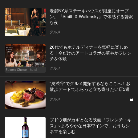
老舗NY系ステーキハウスが銀座にオープ
ン。『Smith & Wollensky』で体感する贅沢
な夜
グルメ
20代でもホテルディナーを気軽に楽しめ
る！今だけのアートコラボの華やかフレン
チを体験
Vol.28
グルメ
Editor's Choice～hotel～
“奥渋谷”でグルメ開拓するならここへ！お
散歩デートでふらっと立ち寄りたい店5選
グルメ
ブドウ畑がカギとなる映画『フレンチ・キ
ス』×まろやかな日本ワインで、おうちシ
ネマを楽しむ