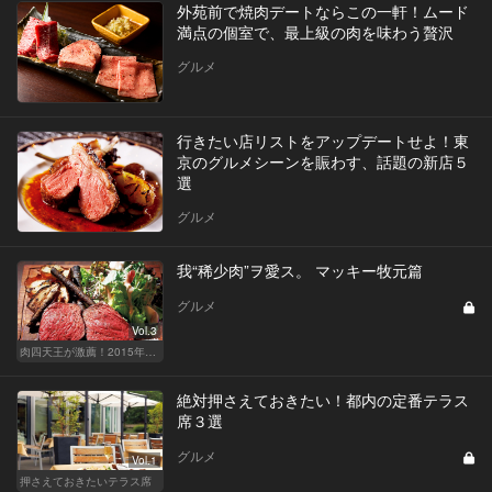
外苑前で焼肉デートならこの一軒！ムード
満点の個室で、最上級の肉を味わう贅沢
グルメ
行きたい店リストをアップデートせよ！東
京のグルメシーンを賑わす、話題の新店５
選
グルメ
我“稀少肉”ヲ愛ス。 マッキー牧元篇
グルメ
Vol.3
肉四天王が激薦！2015年に“狙いし肉”
絶対押さえておきたい！都内の定番テラス
席３選
グルメ
Vol.1
押さえておきたいテラス席