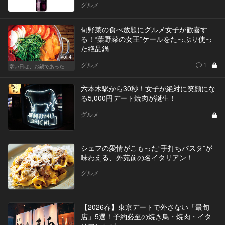
グルメ
旬野菜の食べ放題にグルメ女子が歓喜す
る！“葉野菜の女王”ケールをたっぷり使っ
た絶品鍋
Vol.4
グルメ
1
寒い日は、お鍋であったかデート！東京の名店へ
六本木駅から30秒！女子が絶対に笑顔にな
る5,000円デート焼肉が誕生！
グルメ
シェフの愛情がこもった“手打ちパスタ”が
味わえる、外苑前の名イタリアン！
グルメ
【2026春】東京デートで外さない「最旬
店」5選！予約必至の焼き鳥・焼肉・イタ