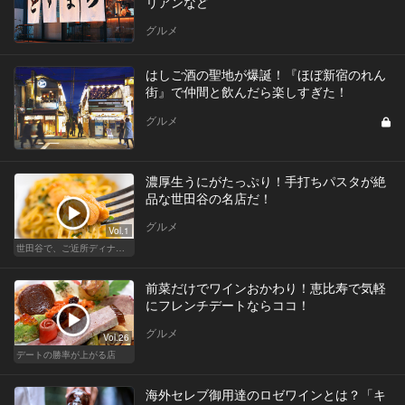
リアンなど
グルメ
はしご酒の聖地が爆誕！『ほぼ新宿のれん
街』で仲間と飲んだら楽しすぎた！
グルメ
濃厚生うにがたっぷり！手打ちパスタが絶
品な世田谷の名店だ！
グルメ
Vol.1
世田谷で、ご近所ディナーを楽しもう！
前菜だけでワインおかわり！恵比寿で気軽
にフレンチデートならココ！
グルメ
Vol.26
デートの勝率が上がる店
海外セレブ御用達のロゼワインとは？「キ