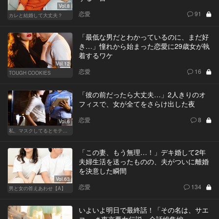
Vol.8
恋愛
91
カレと結婚して大丈夫？
「最低な男だとわかっているのに、まだ好
き…」憧れから始まった恋愛に29歳女が執
着するワケ
Vol.12
恋愛
16
TOUGH COOKIES
「彼の前だったら大丈夫…」2人きりのオ
フィスで、女が全てをさらけ出した夜
恋愛
8
Vol.6
私、マスクしてるとモテるんです
「この妻、もう無理…！」デキ婚して2年
夫婦生活を送ったものの、夫がついに離婚
を決意した瞬間
Vol.63
恋愛
134
男と女の答えあわせ【A】
いよいよ明日で最終話！「その名は、サエ
コ。 ＃東京悪女伝説」全話総集編