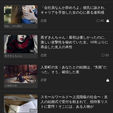
「会社員なんか辞めろよ」彼氏に諭され、
キャリアを手放した女の心に募る違和感
恋愛
40
Vol.7
別れ、のち晴れ
黒ずきんちゃん：最初は優しかったのに、
激しい攻撃性を秘めていた女。10年ぶりに
再会した友人の本性
Vol.1
恋愛
32
黒ずきんちゃん
人形町の女：あなたとの結婚は、“失敗”だ
った。そう、確信した夜
恋愛
Vol.7
人形町の女
スモールワールド〜上流階級の社会〜：友
人の結婚式で受付を頼まれて、招待客リス
トに驚愕！そこには、ある人物が
Vol.1