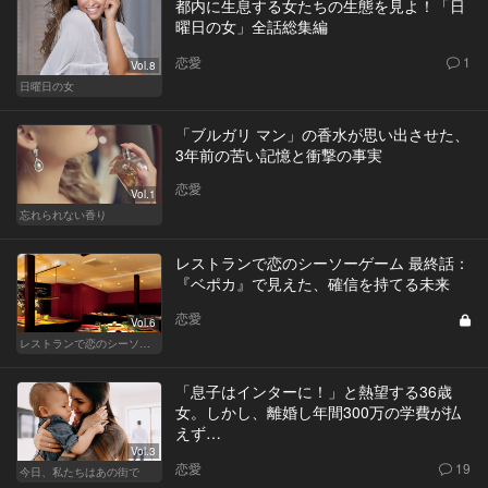
都内に生息する女たちの生態を見よ！「日
曜日の女」全話総集編
恋愛
1
Vol.8
日曜日の女
「ブルガリ マン」の香水が思い出させた、
3年前の苦い記憶と衝撃の事実
恋愛
Vol.1
忘れられない香り
レストランで恋のシーソーゲーム 最終話：
『ベポカ』で見えた、確信を持てる未来
恋愛
Vol.6
レストランで恋のシーソーゲーム（MAN）
「息子はインターに！」と熱望する36歳
女。しかし、離婚し年間300万の学費が払
えず…
Vol.3
恋愛
19
今日、私たちはあの街で