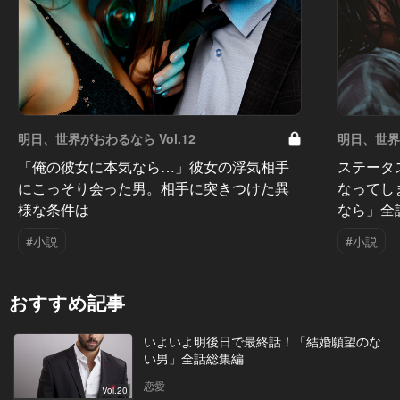
明日、世界がおわるなら Vol.12
明日、世界が
「俺の彼女に本気なら…」彼女の浮気相手
ステータ
にこっそり会った男。相手に突きつけた異
なってし
様な条件は
なら」全
#小説
#小説
おすすめ記事
いよいよ明後日で最終話！「結婚願望のな
い男」全話総集編
恋愛
Vol.20