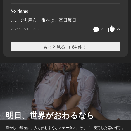
No Name
ここでも麻布十番かよ。毎日毎日
2021/03/21 06:36
7
72
もっと見る （ 84 件 ）
明日、世界がおわるなら
輝かしい経歴に、人も羨むようなステータス。そして、安定した恋の相手。