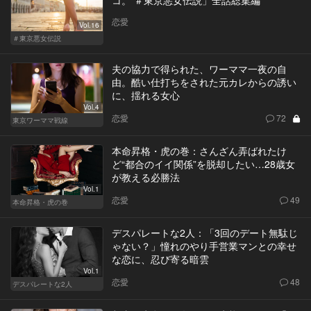
恋愛
Vol.16
＃東京悪女伝説
夫の協力で得られた、ワーママ一夜の自
由。酷い仕打ちをされた元カレからの誘い
に、揺れる女心
Vol.4
恋愛
72
東京ワーママ戦線
本命昇格・虎の巻：さんざん弄ばれたけ
ど“都合のイイ関係”を脱却したい…28歳女
が教える必勝法
Vol.1
恋愛
49
本命昇格・虎の巻
デスパレートな2人：「3回のデート無駄じ
ゃない？」憧れのやり手営業マンとの幸せ
な恋に、忍び寄る暗雲
Vol.1
恋愛
48
デスパレートな2人