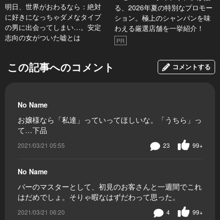
明日、世界がおわるなら：絶対
る、2026年夏の特別なプロモー
に好きになっちゃダメなタイプ
ション。極上のシャンパンを味
の男に出会ってしまい…。安定
わえる厳選店舗を一挙紹介！
志向の女がついた嘘とは
PR
この記事へのコメント
コメントする
No Name
お嬢様なら「私達」っていってほしいな。「うちら」っ
て…下品
2021/03/21 05:55
23
99+
No Name
バーのマスターとして、初見のお客さんと一週間でこれ
はだめでしょ。そりゃ暇なはずだわって思った。
2021/03/21 06:20
4
99+