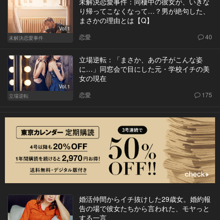
未解決恋愛事件：同棲中の彼女が、いきな
り帰ってこなくなって…？男が絶句した、
まさかの理由とは【Q】
Vol.1
恋愛
40
未解決恋愛事件
立場逆転：「まさか、あの子がこんな姿
に…」同窓会で目にした元・学校イチの美
女の現在
Vol.1
恋愛
175
立場逆転
婚活仲間からイチ抜けした29歳女。婚約報
告の場で彼女たちから言われた、モヤっと
する一言