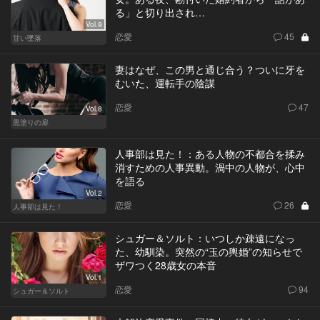
る」と切り出され…
Vol.9
恋愛
45
甘い墜落
妻はなぜ、この男と通じ合う？ついに牙を
むいた、運転手の陰謀
恋愛
47
Vol.8
黒塗りの扉
人事部は見た！：ある人物の不都合を揉み
消すための人事異動。渦中の人物が、心中
を語る
Vol.2
恋愛
26
人事部は見た！
シュガー＆ソルト：いつしか疎遠になっ
た、幼馴染。突然の“玉の輿婚”の知らせで
ザワつく28歳女の本音
Vol.1
恋愛
94
シュガー＆ソルト