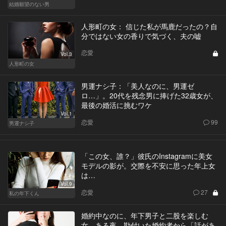
結婚願望のない男
人形町の女： 信じた私が馬鹿だったの？自
分ではない女の香りで気づく、夫の嘘
恋愛
Vol.3
人形町の女
男運ナシ子：「美人なのに、男運ゼ
ロ…」。20代を残念男に捧げた32歳女が、
最後の婚活に挑むワケ
Vol.1
恋愛
99
男運ナシ子
「この女、誰？」彼氏のInstagramに美女
モデルの影が。交際を不安に思った年上女
は…
Vol.9
恋愛
27
私の年下くん
婚約中なのに、年下男子と二股を楽しむ
女。ある夜、勘付いた婚約者から「話があ