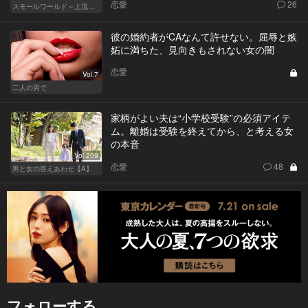
恋愛
26
スモールワールド～上流階級の社会～
彼の婚約者がCAなんて許せない。屈辱と嫉
妬に満ちた、見向きもされない女の闇
恋愛
Vol.7
二人の男で
家柄がよい夫は“小学校受験”の必須アイテ
ム。離婚は受験を終えてから、と考える女
の本音
Vol.209
恋愛
48
男と女の答えあわせ【A】
フォローする