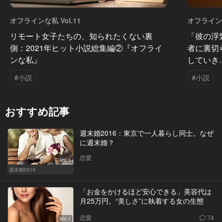
オフラインな私 Vol.11
オフラインな
リモート女子たちの、知られたくない裏
「彼の浮
側：2021年ヒット小説総集編②『オフライ
者に裏切
ンな私』
していき
#小説
#小説
おすすめ記事
週末婚2016：東京で一人暮らし同士。なぜ
に週末婚？
恋愛
Vol.1
週末婚2016
「お金をかけるほど安心できる」美容代は
月25万円。“美しさ”に執着する女の生態
恋愛
74
Vol.1