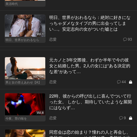
美活時代
明日、世界がおわるなら：絶対に好きにな
っちゃダメなタイプの男に出会ってしま
い…。安定志向の女がついた嘘とは
Vol.1
恋愛
93
明日、世界がおわるなら
元カノと3年交際後、わずか半年で今の彼
女と結婚した男。2人の女には“ある決定的
な差“があって…
Vol.134
恋愛
44
男と女の答えあわせ【A】
22時、彼からの呼び出しに喜んでついて行
った女。 しかし、期待していたような展開
にはならず…
Vol.8
恋愛
9
今夜、罪の味を
同窓会は恋の始まり？憧れの人と再会し、