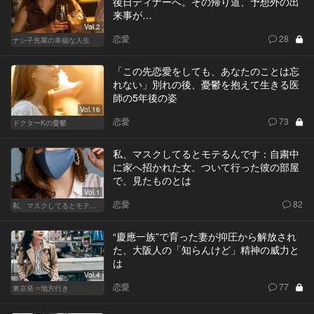
後日ディナーへ。その帰り道、予想外の出
来事が…
Vol.2
恋愛
28
ナシ子先輩の幸福な人生
「この先恋愛をしても、あなたのことは忘
れない」別れの後、憂鬱を抱えて生きる医
師の5年後の姿
Vol.16
恋愛
73
ドクターKの憂鬱
私、マスクしてるとモテるんです：自粛中
に家へ招かれた女。ついて行った彼の部屋
で、見たものとは
Vol.1
恋愛
82
私、マスクしてるとモテるんです
“慶應一族”で育った妻が抑圧から解放され
た、大阪人の「知らんけど」精神の威力と
は
Vol.4
恋愛
77
東京発⇒地方行き