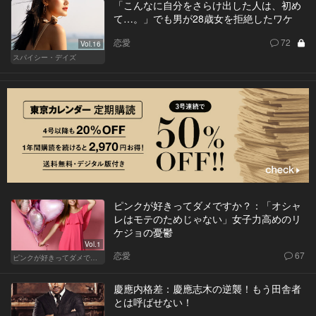
「こんなに自分をさらけ出した人は、初め
て…。」でも男が28歳女を拒絶したワケ
恋愛
72
Vol.16
スパイシー・デイズ
ピンクが好きってダメですか？：「オシャ
レはモテのためじゃない」女子力高めのリ
ケジョの憂鬱
Vol.1
恋愛
67
ピンクが好きってダメですか？
慶應内格差：慶應志木の逆襲！もう田舎者
とは呼ばせない！