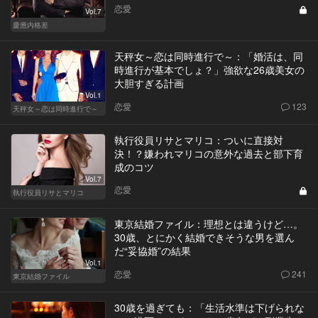
恋愛
Vol.7
慶應内格差
天秤女～恋は同時進行で～：「婚活は、同
時進行が基本でしょ？」強欲な26歳美女の
大胆すぎる計画
Vol.1
恋愛
123
天秤女～恋は同時進行で～
執行役員リサとマリコ：ついに直接対
決！？嫌われマリコの意外な過去と部下育
成のコツ
Vol.7
恋愛
執行役員リサとマリコ
東京結婚ファイル：理想とは違うけど…。
30歳、とにかく結婚できそうな男を選ん
だ“妥協婚”の結果
Vol.1
恋愛
241
東京結婚ファイル
30歳を過ぎても：「生活水準は下げられな