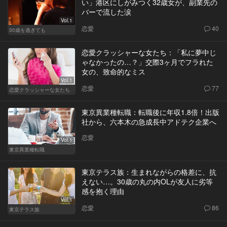
い」港区にしがみつく32歳女が、副業先の
バーで流した涙
Vol.1
恋愛
40
30歳を過ぎても
恋愛クラッシャーな女たち：「私に夢中じ
ゃなかったの…？」交際3ヶ月でフラれた
女の、致命的なミス
Vol.1
恋愛
77
恋愛クラッシャーな女たち
東京異業種転職：転職後に年収1.8倍！出版
社から、六本木の急成長中アドテク企業へ
恋愛
Vol.1
東京異業種転職
東京テラス族：生まれながらの格差に、抗
えない…。30歳の丸の内OLが友人に劣等
感を抱く理由
Vol.1
恋愛
86
東京テラス族