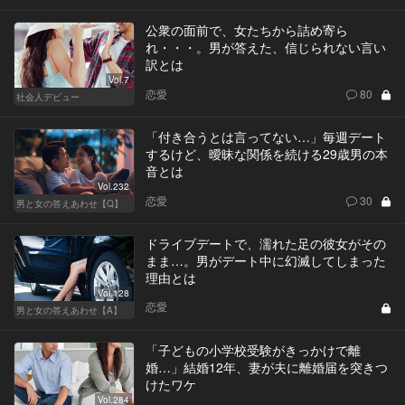
公衆の面前で、女たちから詰め寄ら
れ・・・。男が答えた、信じられない言い
訳とは
Vol.7
恋愛
80
社会人デビュー
「付き合うとは言ってない…」毎週デート
するけど、曖昧な関係を続ける29歳男の本
音とは
Vol.232
恋愛
30
男と女の答えあわせ【Q】
ドライブデートで、濡れた足の彼女がその
まま…。男がデート中に幻滅してしまった
理由とは
Vol.128
恋愛
男と女の答えあわせ【A】
「子どもの小学校受験がきっかけで離
婚…」結婚12年、妻が夫に離婚届を突きつ
けたワケ
Vol.284