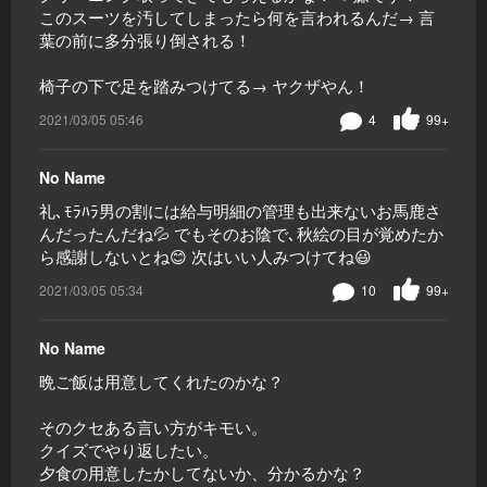
このスーツを汚してしまったら何を言われるんだ→ 言
葉の前に多分張り倒される！
椅子の下で足を踏みつけてる→ ヤクザやん！
2021/03/05 05:46
4
99+
No Name
礼､ﾓﾗﾊﾗ男の割には給与明細の管理も出来ないお馬鹿さ
んだったんだね💦 でもそのお陰で､秋絵の目が覚めたか
ら感謝しないとね😊 次はいい人みつけてね😃
2021/03/05 05:34
10
99+
No Name
晩ご飯は用意してくれたのかな？
そのクセある言い方がキモい。
クイズでやり返したい。
夕食の用意したかしてないか、分かるかな？