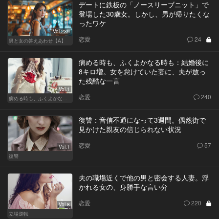
デートに鉄板の「ノースリーブニット」で
登場した30歳女。しかし、男が帰りたくな
ったワケ
Vol.239
恋愛
24
男と女の答えあわせ【A】
病める時も、ふくよかなる時も：結婚後に
8キロ増。女を怠けていた妻に、夫が放っ
た残酷な一言
Vol.1
恋愛
240
病める時も、ふくよかなる時も
復讐：音信不通になって3週間。偶然街で
見かけた親友の信じられない状況
恋愛
57
Vol.1
復讐
夫の職場近くで他の男と密会する人妻。浮
かれる女の、身勝手な言い分
恋愛
220
Vol.8
立場逆転