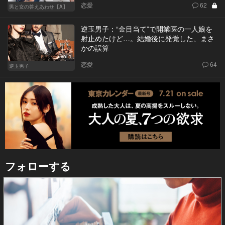
恋愛
62
男と女の答えあわせ【A】
逆玉男子：“金目当て”で開業医の一人娘を
射止めたけど…。結婚後に発覚した、まさ
かの誤算
Vol.1
恋愛
64
逆玉男子
フォローする