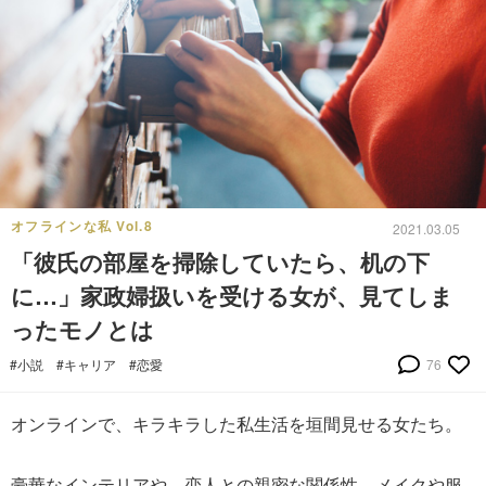
オフラインな私 Vol.8
2021.03.05
「彼氏の部屋を掃除していたら、机の下
に…」家政婦扱いを受ける女が、見てしま
ったモノとは
#小説
#キャリア
#恋愛
76
オンラインで、キラキラした私生活を垣間見せる女たち。
豪華なインテリアや、恋人との親密な関係性、メイクや服