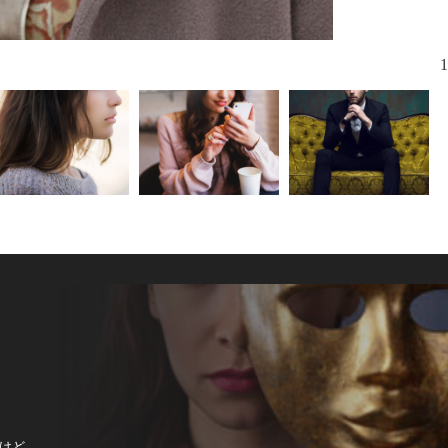
1
けど…。