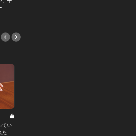
が、千
りに再
#小説
ケ
もない
#小説
8
男と女の答えあわせ【A】 Vol.308
ってい
結婚願望ゼロだった27歳男性が、交
れた
際2年で突然プロポーズ。彼の心が