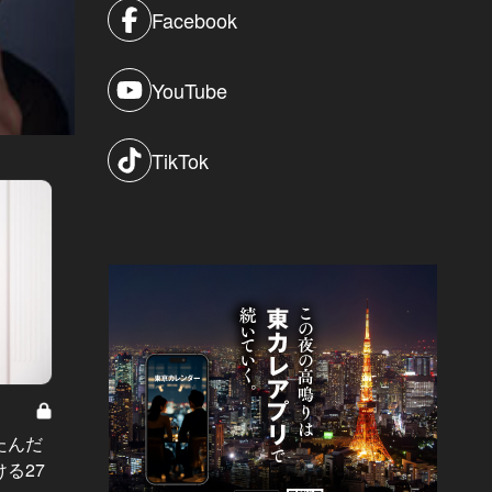
Facebook
YouTube
TikTok
復讐 Vol.7
復讐 Vol
たんだ
化粧室に入ったら、自分の噂話が聞
「この
る27
こえてきて…。思わず耳を疑った、
憎いモ