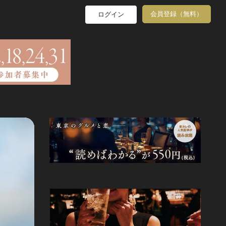
会員登録（無料）
ログイン