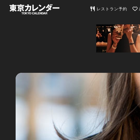
東京カレンダー | 最
レストラン予約