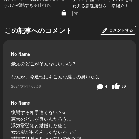
うけた残酷すぎる仕打ち
わえる厳選店舗を一挙紹介！
PR
この記事へのコメント
コメントする
No Name
豪太のどこがそんなにいいの？
なんか、今週他にもこんな感じの男いたな…
2021/01/17 05:06
4
99+
No Name
復讐する相手違くない？w
豪太のどこが良いんだろう…
浮気常習犯と結婚した後も
女の影があるんじゃないかって
精神すり減っちゃわないのかな😢