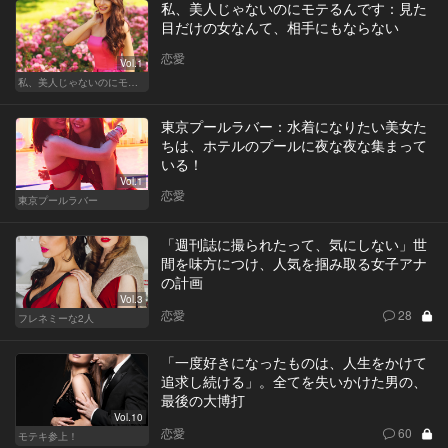
私、美人じゃないのにモテるんです：見た
目だけの女なんて、相手にもならない
恋愛
Vol.1
私、美人じゃないのにモテるんです。
東京プールラバー：水着になりたい美女た
ちは、ホテルのプールに夜な夜な集まって
いる！
Vol.1
恋愛
東京プールラバー
「週刊誌に撮られたって、気にしない」世
間を味方につけ、人気を掴み取る女子アナ
の計画
Vol.3
恋愛
28
フレネミーな2人
「一度好きになったものは、人生をかけて
追求し続ける」。全てを失いかけた男の、
最後の大博打
Vol.10
恋愛
60
モテキ参上！