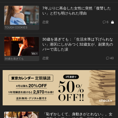
7年ぶりに再会した女性に突然「復讐した
い」と打ち明けられた理由
恋愛
6
Vol.67
TOUGH COOKIES
30歳を過ぎても：「生活水準は下げられな
い」港区にしがみつく32歳女が、副業先の
バーで流した涙
Vol.1
恋愛
40
30歳を過ぎても
「恥ずかしくて、身動きがとれない」。女