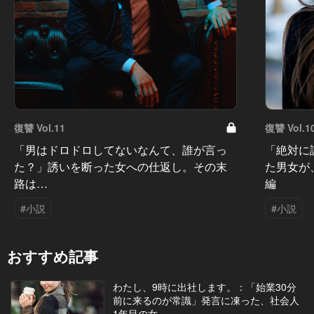
復讐 Vol.11
復讐 Vol.1
「男はドロドロしてないなんて、誰が言っ
「絶対に
た？」誘いを断った女への仕返し。その末
た男女が
路は…
編
#小説
#小説
おすすめ記事
わたし、9時に出社します。：「始業30分
前に来るのが常識」発言に凍った、社会人
1年目の女