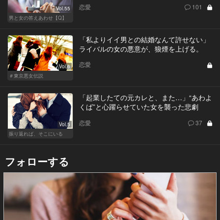
恋愛
101
Vol.55
男と女の答えあわせ【Q】
「私よりイイ男との結婚なんて許せない」
ライバルの女の悪意が、狼煙を上げる。
恋愛
Vol.6
＃東京悪女伝説
「起業したての元カレと、また…」“あわよ
くば”と心躍らせていた女を襲った悲劇
恋愛
37
Vol.5
振り返れば、そこにいる
フォローする