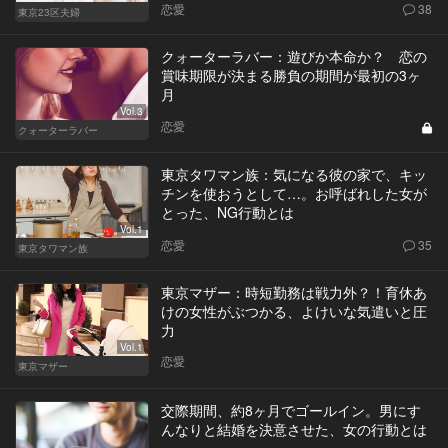
恋愛
38
東京23区夫婦
クォーターラバー：遊びか本命か？ 恋の
賞味期限が決まる勝負の期間が最初の3ヶ
月
Vol.3
恋愛
クォーターラバー
東京タワマン族：気になる彼の家で、キッ
チンを使おうとして…。お呼ばれした女が
とった、NG行動とは
Vol.1
恋愛
35
東京タワマン族
東京マザー：時短勤務は戦力外？！育休あ
けの女性がぶつかる、よけいな気遣いと圧
力
Vol.1
恋愛
東京マザー
交際期間、約8ヶ月でゴールイン。男にす
んなりと結婚を決意させた、女の行動とは