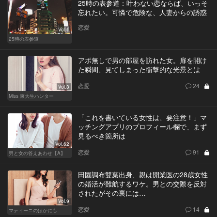
25時の表参道：叶わない恋ならば、いっそ
忘れたい。可憐で危険な、人妻からの誘惑
恋愛
Vol.1
25時の表参道
アポ無しで男の部屋を訪れた女。扉を開け
た瞬間、見てしまった衝撃的な光景とは
恋愛
24
Vol.3
Miss 東大生ハンター
「これを書いている女性は、要注意！」マ
ッチングアプリのプロフィール欄で、まず
見るべき箇所は
Vol.62
恋愛
91
男と女の答えあわせ【A】
田園調布雙葉出身、親は開業医の28歳女性
の婚活が難航するワケ。男との交際を反対
されたがその裏には…
Vol.9
恋愛
14
マティーニのほかにも