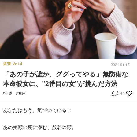
復讐 Vol.4
2021.01.17
「あの子が誰か、ググってやる」無防備な
本命彼女に、”2番目の女"が挑んだ方法
#小説
#友達
44
あなたはもう、気づいている？
あの笑顔の裏に潜む、般若の顔。