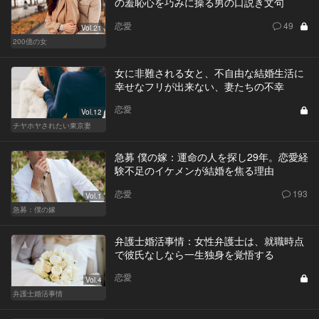
の羞恥心を巧みに操る男の口説き文句
恋愛
49
Vol.21
200億の女
女に非難される女と、不自由な結婚生活に
幸せなフリが出来ない、妻たちの不幸
恋愛
Vol.12
チヤホヤされたい東京妻
急募 僕の嫁：運命の人を探し29年。恋愛経
験不足のイケメンが結婚を焦る理由
恋愛
193
Vol.1
急募：僕の嫁
弁護士婚活事情：女性弁護士は、就職時点
で彼氏なしなら一生独身を覚悟する
恋愛
Vol.4
弁護士婚活事情