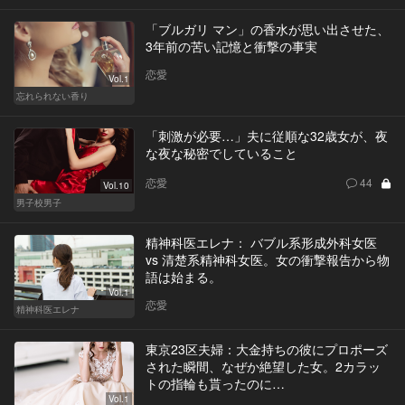
「ブルガリ マン」の香水が思い出させた、
3年前の苦い記憶と衝撃の事実
恋愛
Vol.1
忘れられない香り
「刺激が必要…」夫に従順な32歳女が、夜
な夜な秘密でしていること
恋愛
44
Vol.10
男子校男子
精神科医エレナ： バブル系形成外科女医
vs 清楚系精神科女医。女の衝撃報告から物
語は始まる。
Vol.1
恋愛
精神科医エレナ
東京23区夫婦：大金持ちの彼にプロポーズ
された瞬間、なぜか絶望した女。2カラッ
トの指輪も貰ったのに…
Vol.1