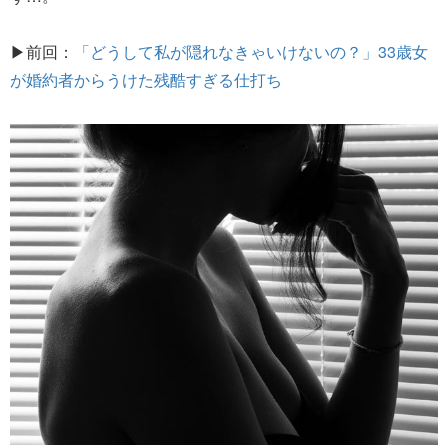
▶前回：
「どうして私が隠れなきゃいけないの？」33歳女
が婚約者からうけた残酷すぎる仕打ち