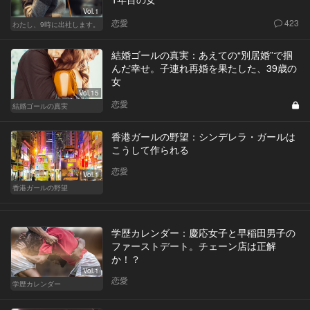
Vol.1
恋愛
423
わたし、9時に出社します。
結婚ゴールの真実：あえての“別居婚”で掴
んだ幸せ。子連れ再婚を果たした、39歳の
女
Vol.15
恋愛
結婚ゴールの真実
香港ガールの野望：シンデレラ・ガールは
こうして作られる
恋愛
Vol.1
香港ガールの野望
学歴カレンダー：慶応女子と早稲田男子の
ファーストデート。チェーン店は正解
か！？
Vol.1
恋愛
学歴カレンダー