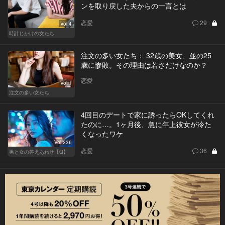
ンを取り戻した夫からの一言とは
恋愛
29
Vol.4
時計じかけの女たち
注文の多い女たち： 32歳の美女、並の25
歳に惨敗。その理由は若さだけなのか？
恋愛
Vol.1
注文の多い女たち
4回目のデートで家に誘ったらOKしてくれ
たのに…。1ヶ月後、急に年上彼女が冷た
くなったワケ
Vol.236
恋愛
36
男と女の答えあわせ【Q】