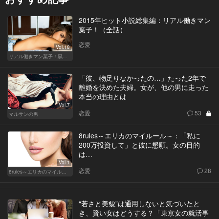
2015年ヒット小説総集編：リアル働きマン
葉子！（全話）
恋愛
Vol.18
リアル働きマン葉子！黒革の編集手帳 written by 内埜さくら
「彼、物足りなかったの…」たった2年で
離婚を決めた夫婦。女が、他の男に走った
本当の理由とは
Vol.7
恋愛
53
マルサンの男
8rules～エリカのマイルール～：「私に
200万投資して」と彼に懇願。女の目的
は…
Vol.1
恋愛
28
8rules～エリカのマイルール～
“若さと美貌”は通用しないと気づいたと
き、賢い女はどうする？「東京女の就活事