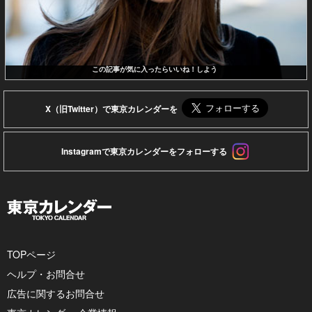
この記事が気に入ったらいいね！しよう
X（旧Twitter）で東京カレンダーを
Instagramで東京カレンダーをフォローする
TOPページ
ヘルプ・お問合せ
広告に関するお問合せ