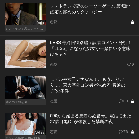
レストランで恋のシーソーゲーム 第4話：
嫉妬と諦めのミクソロジー
恋愛
Vol.4
レストランで恋のシーソーゲーム（MAN）
LESS 最終回特別編：読者コメント分析！
「LESS」になった男女が一緒にいる意味
はある？
恋愛
9
モデルや女子アナなんて、もうこりご
り…。東大卒外コン男が求める“普通の
子”の条件
Vol.3
恋愛
30
港区男子の悲劇
090から始まる見知らぬ番号。電話に出た
27歳目黒OLが体験した禁断の夜
恋愛
78
Vol.39
男と女の怪談～25歳以下閲覧禁止～