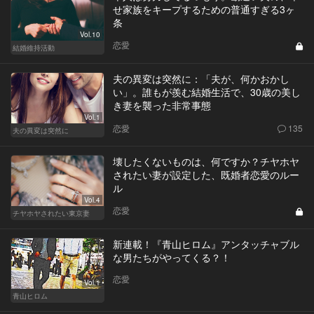
せ家族をキープするための普通すぎる3ヶ
条
Vol.10
恋愛
結婚維持活動
夫の異変は突然に：「夫が、何かおかし
い」。誰もが羨む結婚生活で、30歳の美し
き妻を襲った非常事態
Vol.1
恋愛
135
夫の異変は突然に
壊したくないものは、何ですか？チヤホヤ
されたい妻が設定した、既婚者恋愛のルー
ル
Vol.4
恋愛
チヤホヤされたい東京妻
新連載！『青山ヒロム』アンタッチャブル
な男たちがやってくる？！
恋愛
Vol.1
青山ヒロム