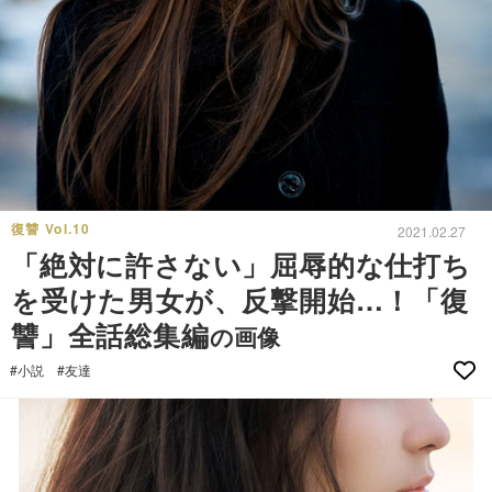
復讐 Vol.10
2021.02.27
「絶対に許さない」屈辱的な仕打ち
を受けた男女が、反撃開始…！「復
讐」全話総集編
の画像
#小説
#友達