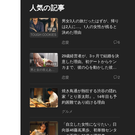
人気の記事
男女3人の旅だったはずが、帰り
は2人に…。1人の女性が残ると
Vol.74
決めた理由
TOUGH COOKIES
恋愛
6
29歳経営者が、3ヶ月で結婚を決
意した理由。初デートからケン
Vol.323
カまで、彼の心を動かした彼女
男と女の答えあわせ【Q】
の態度とは
恋愛
2
焼き鳥通が熱狂する渋谷の隠れ
家『とり茶太郎』。14年目も予
約困難であり続ける理由
グルメ
「自立した女性になりたい」日
向坂46藤嶌果歩、初単独センタ