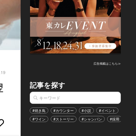
広告掲載はこちら≫
.19
記事を探す
翌
#焼き鳥
#カウンター
#小説
#イベント
#港区
#ワイン
#ストーリー
#シャンパン
#採用
#恋