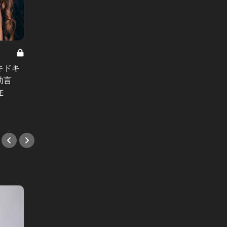
イケメン中毒 Vol.9
イケメン中
キドキ
全然イケメンじゃない男が、エリー
「理性
助言
ト美女をたった１回で魅了した巧み
ケメン
在
なテクニック
悲しい
#小説
#小説