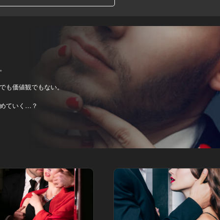
。
でも価値観でもない。
めていく…？