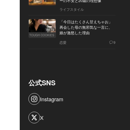
ーの不安と20歳の理想像
ライフスタイル
「今日はたくさん甘えちゃお」
再会した母の無邪気な一言に、
Vol.73
娘が激怒した理由
TOUGH COOKIES
恋愛
9
公式SNS
Instagram
X