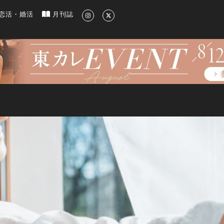
新のグルメ、洗練されたライフスタイル情報
恋活・婚活
月刊誌