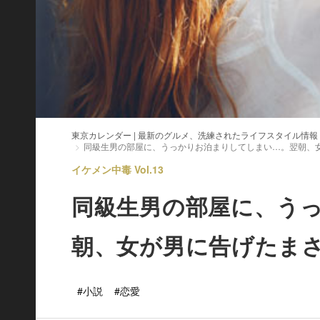
東京カレンダー | 最新のグルメ、洗練されたライフスタイル情報
同級生男の部屋に、うっかりお泊まりしてしまい…。翌朝、
イケメン中毒 Vol.13
同級生男の部屋に、う
朝、女が男に告げたま
#小説
#恋愛