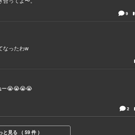
き合ってよ〜。
9
てなったわw
😭😭😭
2
っと見る （ 59 件 ）