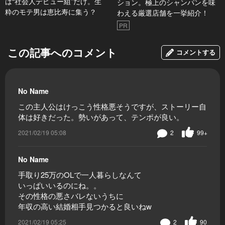
は“社会人デビュー組”だけ。生
ション。極上のシャンパンを味
粋のモテ男は恵比寿に集う？
わえる厳選店舗を一挙紹介！
PR
この記事へのコメント
コメントする
No Name
この主人公はけっこう性格悪そうですが、ストーリー自
体は好きだった。勢いがあって、テンポが良い。
2021/02/19 05:08
2
99+
No Name
手取り25万のOLで一人暮らしなんて
いっぱいいるのにね。。
その性格の悪さバレないうちに
年収の高い結婚相手見つかると良いねw
2021/02/19 05:25
2
90