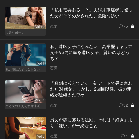
「私も需要ある…？」夫婦末期症状に陥っ
た女がそそのかされた、危険な誘い
恋愛
75
Vol.10
夫婦リボーン
私、港区女子になれない：高学歴キャリア
女子VS男に頼る港区女子。賢いのはどっ
ち？
Vol.1
恋愛
私、港区女子になれない
「真剣に考えている」初デートで男に言わ
れた34歳女。しかし、2回目以降、彼の連
絡が途絶えたワケ
Vol.233
恋愛
32
男と女の答えあわせ【Q】
男女が恋に落ちる法則。それは「好き」よ
り「嫌い」が一緒なこと
恋愛
1
Vol.2