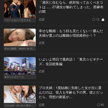
「港区に住むなら、絶対知っておくべきコ
トは…」27歳女が触れてしまった、西麻布
の闇
Vol.9
恋愛
12
アオハルなんて甘すぎる
幸せな離婚：もう顔も見たくない！膿んだ
夫婦が選ぶのは離婚か現状維持か！？
恋愛
Vol.1
幸せな離婚 written by 内埜さくら
いよいよ明日で最終話！「東京☆ビギナー
ズ」全話総集編
恋愛
Vol.16
東京☆ビギナーズ
プロ夫婦：1度結婚に失敗した女が次に選
んだのは、収入も年齢も下の男。彼とだっ
たら、理想の家庭が…
Vol.1
恋愛
80
プロ夫婦～作られた輝き～