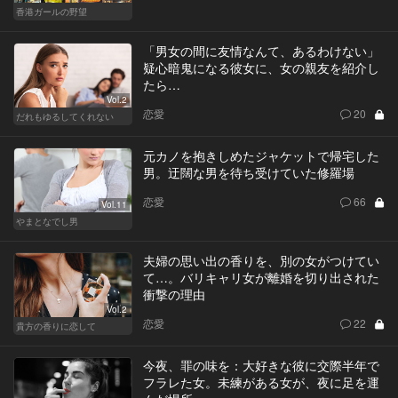
香港ガールの野望
「男女の間に友情なんて、あるわけない」
疑心暗鬼になる彼女に、女の親友を紹介し
たら…
Vol.2
恋愛
20
だれもゆるしてくれない
元カノを抱きしめたジャケットで帰宅した
男。迂闊な男を待ち受けていた修羅場
恋愛
66
Vol.11
やまとなでし男
夫婦の思い出の香りを、別の女がつけてい
て…。バリキャリ女が離婚を切り出された
衝撃の理由
Vol.2
恋愛
22
貴方の香りに恋して
今夜、罪の味を：大好きな彼に交際半年で
フラレた女。未練がある女が、夜に足を運