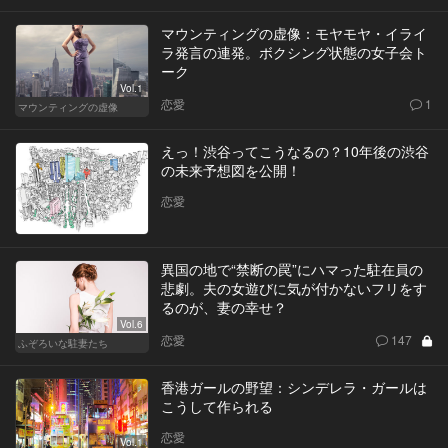
マウンティングの虚像：モヤモヤ・イライ
ラ発言の連発。ボクシング状態の女子会ト
ーク
Vol.1
恋愛
1
マウンティングの虚像
えっ！渋谷ってこうなるの？10年後の渋谷
の未来予想図を公開！
恋愛
異国の地で“禁断の罠”にハマった駐在員の
悲劇。夫の女遊びに気が付かないフリをす
るのが、妻の幸せ？
Vol.6
恋愛
147
ふぞろいな駐妻たち
香港ガールの野望：シンデレラ・ガールは
こうして作られる
恋愛
Vol.1