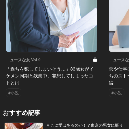
ニュースな女 Vol.9
ニュースな女
「過ちを犯してしまいそう…」33歳女がイ
恋や仕事
ケメン同期と残業中、妄想してしまったコ
ちのスト
トとは
編
#小説
#小説
おすすめ記事
そこに愛はあるのか！？東京の悪女に振り