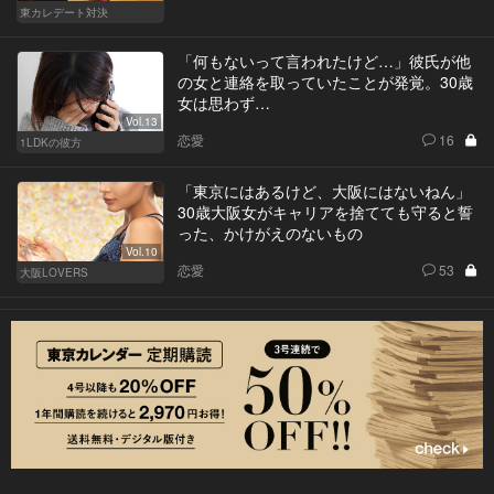
東カレデート対決
「何もないって言われたけど…」彼氏が他
の女と連絡を取っていたことが発覚。30歳
女は思わず…
Vol.13
恋愛
16
1LDKの彼方
「東京にはあるけど、大阪にはないねん」
30歳大阪女がキャリアを捨てても守ると誓
った、かけがえのないもの
Vol.10
恋愛
53
大阪LOVERS