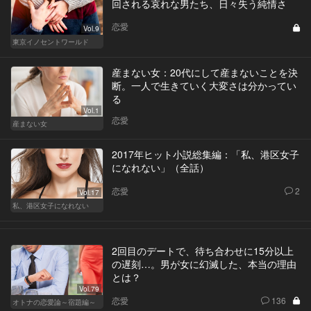
回される哀れな男たち、日々失う純情さ
恋愛
Vol.9
東京イノセントワールド
産まない女：20代にして産まないことを決
断。一人で生きていく大変さは分かってい
る
Vol.1
恋愛
産まない女
2017年ヒット小説総集編：「私、港区女子
になれない」（全話）
恋愛
2
Vol.17
私、港区女子になれない
2回目のデートで、待ち合わせに15分以上
の遅刻…。男が女に幻滅した、本当の理由
とは？
Vol.79
恋愛
136
オトナの恋愛論～宿題編～