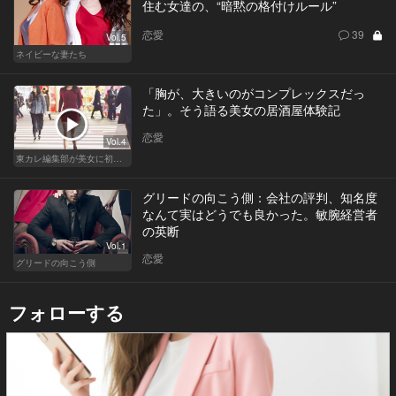
住む女達の、“暗黙の格付けルール”
恋愛
39
Vol.5
ネイビーな妻たち
「胸が、大きいのがコンプレックスだっ
た」。そう語る美女の居酒屋体験記
恋愛
Vol.4
東カレ編集部が美女に初体験させてみた
グリードの向こう側：会社の評判、知名度
なんて実はどうでも良かった。敏腕経営者
の英断
Vol.1
恋愛
グリードの向こう側
フォローする