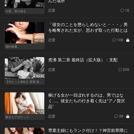
んだ場所
Vol.1
恋愛
18
今夜、罪の味を
「彼女のことを懲らしめないと・・・」男
を略奪された女が、思わず取った行動とは
恋愛
108
Vol.12
婚約破棄
煮沸 第二章 最終話（拡大版）：支配
恋愛
209
Vol.6
【大ヒット御礼】煮沸 第二章
稼げる女が一目ぼれするのは、男ではな
く…。彼女たちの行き着く先は“アノ贅沢
品”
Vol.6
恋愛
38
東京エアポケット
専業主婦にもランク付け！？神宮前界隈に