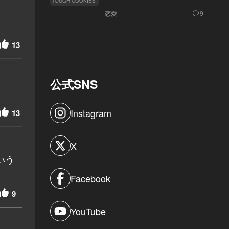
TOUGH COOKIES
恋愛
9
13
公式SNS
Instagram
13
X
いう
Facebook
9
YouTube