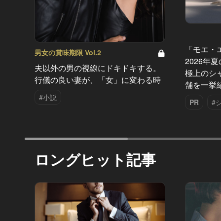
「モエ・
男女の賞味期限 Vol.2
2026年
夫以外の男の視線にドキドキする。
極上のシ
行儀の良い妻が、「女」に変わる時
舗を一挙
#小説
PR
#
ロングヒット記事