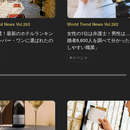
nd News Vol.263
World Trend News Vol.262
賛！最新のホテルランキン
女性の1位は弁護士！男性は
ンバー・ワンに選ばれたの
婚者8,600人を調べて分かっ
しやすい職業」
#イベント