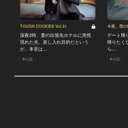
TOUGH COOKIES Vol.51
今夜、罪の味を
深夜3時、妻の出張先ホテルに突然
デート帰
現れた夫。差し入れ目的だという
帰りたく
が、本音は…
ら…
#小説
#小説