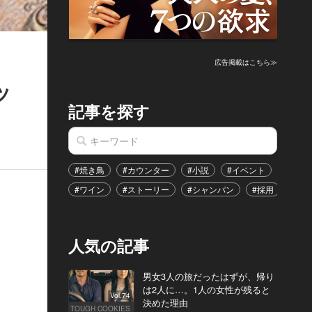
広告掲載はこちら≫
ッ
記事を探す
#焼き鳥
#カウンター
#小説
#イベント
#港区
#ワイン
#ストーリー
#シャンパン
#採用
#恋
人気の記事
男女3人の旅だったはずが、帰り
は2人に…。1人の女性が残ると
Vol.74
決めた理由
TOUGH COOKIES