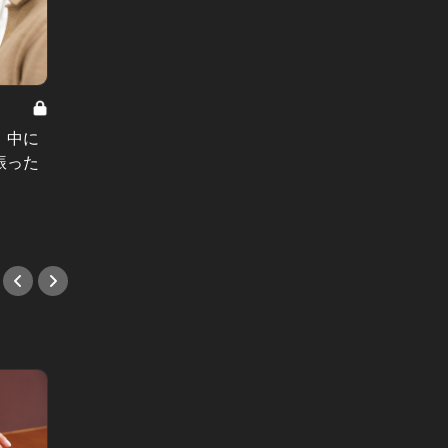
東カレ週間
東京修羅場ファイル Vol.5
【2/2
、中に
幼少期から毒親に苦しむ27歳女。母
に、あ
振った
親から浴びせられた、気持ち悪すぎ
ク！
る一言とは
#小説