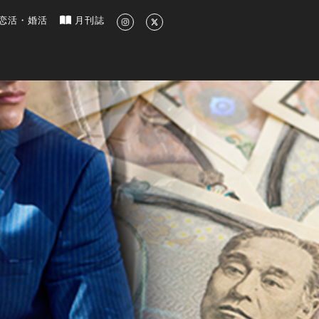
新のグルメ、洗練されたライフスタイル情報
恋活・婚活
月刊誌