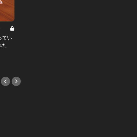
8
男と女の答えあわせ【A】 Vol.308
ってい
結婚願望ゼロだった27歳男性が、交
れた
際2年で突然プロポーズ。彼の心が
変わった“理由”とは
#小説