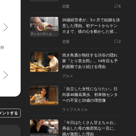
恋愛
6
29歳経営者が、3ヶ月で結婚を決
意した理由。初デートからケン
すすむ
Vol.323
カまで、彼の心を動かした彼女
男と女の答えあわせ【Q】
の態度とは
恋愛
2
/9
焼き鳥通が熱狂する渋谷の隠れ
家『とり茶太郎』。14年目も予
約困難であり続ける理由
すすむ
グルメ
「自立した女性になりたい」日
向坂46藤嶌果歩、初単独センタ
ーの不安と20歳の理想像
ライフスタイル
メントする
「今日はたくさん甘えちゃお」
再会した母の無邪気な一言に、
Vol.73
娘が激怒した理由