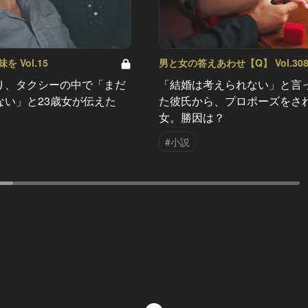
 Vol.15
男と女の答えあわせ【Q】 Vol.30
り、タクシーの中で「まだ
「結婚は考えられない」と言
ない」と23歳女が伝えた
た彼氏から、プロポーズをさ
女。勝因は？
#小説