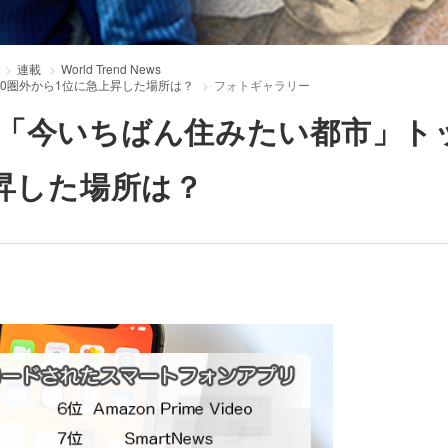
連載
World Trend News
0圏外から1位に急上昇した場所は？
フォトギャラリー
「今いちばん住みたい都市」ト
上昇した場所は？