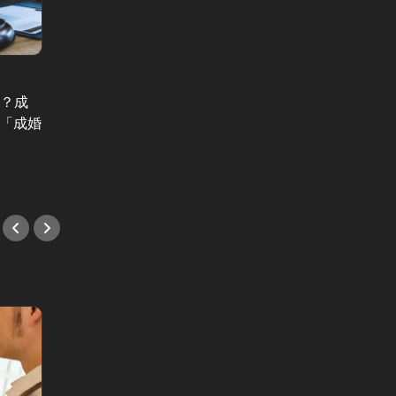
World Trend News Vol.261
World T
…？成
「離婚するのは間違ったこと」かつ
伊藤忠
た「成婚
ては6割…日本人の価値観、この30
決”を
年でどう変わった？
#イベ
#イベント