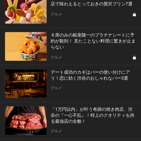
店で味わえるとっておきの贅沢プリン7選
グルメ
６席のみの銀座随一のプラチナシートに予
約が殺到！ 見たことない料理に驚きが止ま
らない
グルメ
デート成功のカギはバーの使い分けにア
リ！恋に効く渋谷のおしゃれなバー3選
グルメ
「1万円以内」が叶う奇跡の焼き肉店、渋
谷の『一心不乱』！特上のクオリティを誇
る最強店の全貌！
グルメ