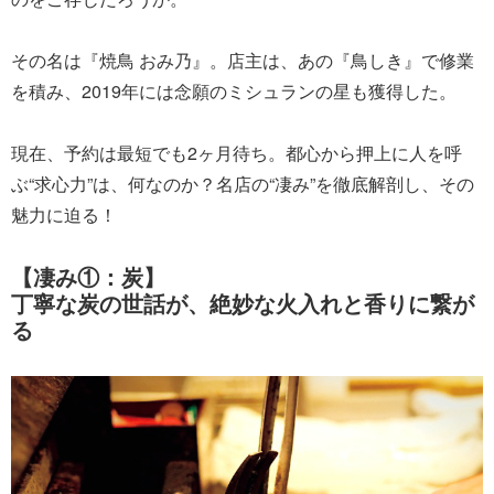
その名は『焼鳥 おみ乃』。店主は、あの『鳥しき』で修業
を積み、2019年には念願のミシュランの星も獲得した。
現在、予約は最短でも2ヶ月待ち。都心から押上に人を呼
ぶ“求心力”は、何なのか？名店の“凄み”を徹底解剖し、その
魅力に迫る！
【凄み①：炭】
丁寧な炭の世話が、絶妙な火入れと香りに繋が
る