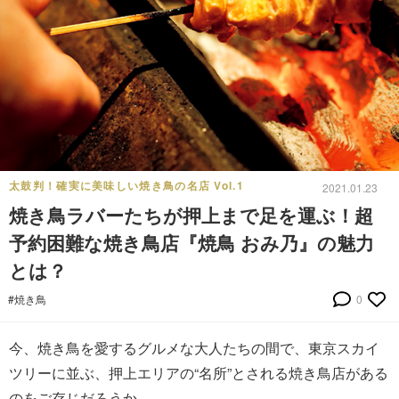
太鼓判！確実に美味しい焼き鳥の名店 Vol.1
2021.01.23
焼き鳥ラバーたちが押上まで足を運ぶ！超
予約困難な焼き鳥店『焼鳥 おみ乃』の魅力
とは？
#焼き鳥
0
今、焼き鳥を愛するグルメな大人たちの間で、東京スカイ
ツリーに並ぶ、押上エリアの“名所”とされる焼き鳥店がある
のをご存じだろうか。