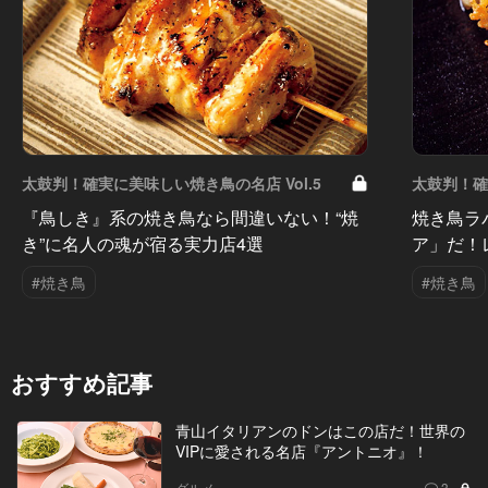
太鼓判！確実に美味しい焼き鳥の名店 Vol.5
太鼓判！確
『鳥しき』系の焼き鳥なら間違いない！“焼
焼き鳥ラ
き”に名人の魂が宿る実力店4選
ア」だ！
#焼き鳥
#焼き鳥
おすすめ記事
青山イタリアンのドンはこの店だ！世界の
VIPに愛される名店『アントニオ』！
グルメ
3