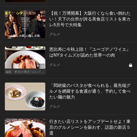
【祝！万博開幕】大阪行くなら食い倒れた
い！天下の台所が誇る美食店リストを東カ
レ5月号で大特集
グルメ
恵比寿に今秋上陸！『ユーゴデノワイエ』
はNYタイムズが認めた世界一の肉
グルメ
Vol.9
編集・鮓谷の東京“コスパ”カレンダー
「悶絶級のパスタが食べられる」最先端グ
ルメを網羅する食通が通う、予約して食べ
たい麺の魅力
グルメ
行きたい店リストをアップデートせよ！東
京のグルメシーンを賑わす、話題の新店５
選