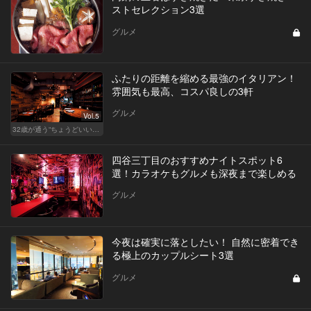
ストセレクション3選
グルメ
ふたりの距離を縮める最強のイタリアン！
雰囲気も最高、コスパ良しの3軒
グルメ
Vol.5
32歳が通う“ちょうどいい”価格の店
四谷三丁目のおすすめナイトスポット6
選！カラオケもグルメも深夜まで楽しめる
グルメ
今夜は確実に落としたい！ 自然に密着でき
る極上のカップルシート3選
グルメ