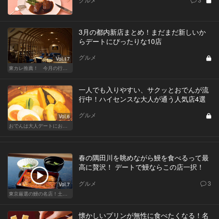
3月の都内新店まとめ！まだまだ新しいか
らデートにぴったりな10店
グルメ
Vol.17
東カレ推薦！ 今月の行くべき店
一人でも入りやすい、サクッとおでんが流
行中！ハイセンスな大人が通う人気店4選
グルメ
Vol.6
おでんは大人デートにおすすめ！ふたりで温まろう
春の隅田川を眺めながら鰻を食べるって最
高に贅沢！ デートで鰻ならこの店一択！
グルメ
3
Vol.7
東京厳選の鰻の名店！土用の丑の日じゃなくても行きたい
懐かしいプリンが無性に食べたくなる！名