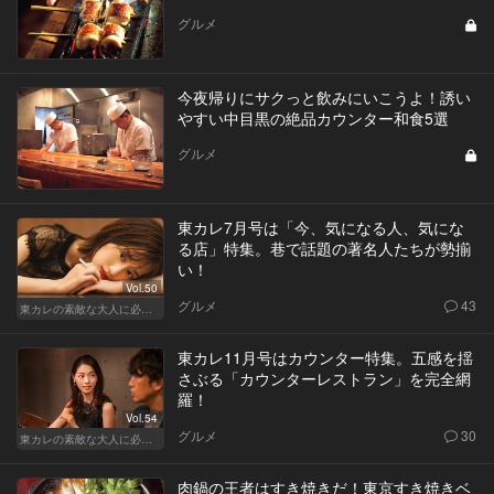
グルメ
今夜帰りにサクっと飲みにいこうよ！誘い
やすい中目黒の絶品カウンター和食5選
グルメ
東カレ7月号は「今、気になる人、気にな
る店」特集。巷で話題の著名人たちが勢揃
い！
Vol.50
グルメ
43
東カレの素敵な大人に必要なこと
東カレ11月号はカウンター特集。五感を揺
さぶる「カウンターレストラン」を完全網
羅！
Vol.54
グルメ
30
東カレの素敵な大人に必要なこと
肉鍋の王者はすき焼きだ！東京すき焼きベ