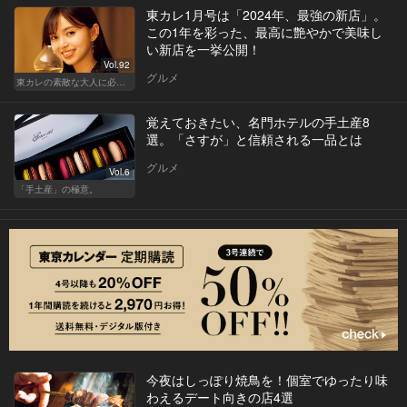
東カレ1月号は「2024年、最強の新店」。
この1年を彩った、最高に艶やかで美味し
い新店を一挙公開！
Vol.92
グルメ
東カレの素敵な大人に必要なこと
覚えておきたい、名門ホテルの手土産8
選。「さすが」と信頼される一品とは
グルメ
Vol.6
「手土産」の極意。
今夜はしっぽり焼鳥を！個室でゆったり味
わえるデート向きの店4選