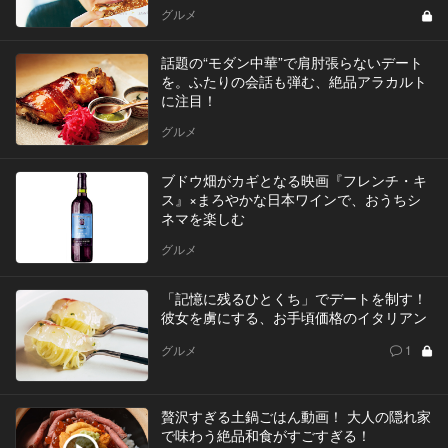
グルメ
話題の“モダン中華”で肩肘張らないデート
を。ふたりの会話も弾む、絶品アラカルト
に注目！
グルメ
ブドウ畑がカギとなる映画『フレンチ・キ
ス』×まろやかな日本ワインで、おうちシ
ネマを楽しむ
グルメ
「記憶に残るひとくち」でデートを制す！
彼女を虜にする、お手頃価格のイタリアン
グルメ
1
贅沢すぎる土鍋ごはん動画！ 大人の隠れ家
で味わう絶品和食がすごすぎる！