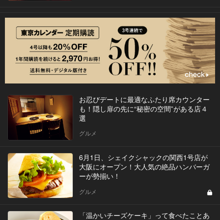
お忍びデートに最適なふたり席カウンター
も！隠し扉の先に“秘密の空間”がある店４
選
グルメ
6月1日、シェイクシャックの関西1号店が
大阪にオープン！大人気の絶品ハンバーガ
ーが勢揃い！
グルメ
「温かいチーズケーキ」って食べたことあ