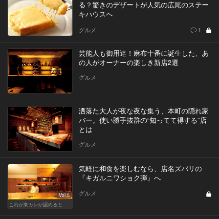
る？驚きのデザートが人気の広尾のステー
キハウスへ
グルメ
1
芸能人も御用達！麻布十番に誕生した、あ
の人がオーナーの楽しき新店2選
グルメ
洒落た大人が夜な夜な集う、本町の隠れ家
バー。使い勝手抜群の“知ってて得する”店
とは
グルメ
気軽に和食を楽しむなら、店名ズバリの
『キガルニワショク弾』へ
グルメ
Vol.5
これが東カレが認めるとっておきの和食店