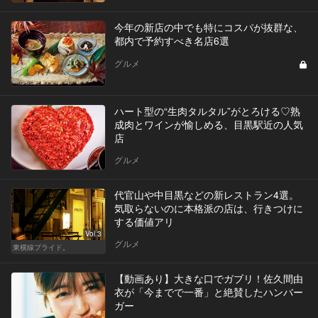
今年の新店の中でも特にコスパが抜群な、
都内で予約すべき名店6選
グルメ
ハート型の“生肉タルタル”がとろける♡熟
成肉とワインが愉しめる、目黒駅近の人気
店
グルメ
代官山や中目黒などの新レストラン4選。
気取らないのに本格派の店は、行きつけに
する価値アリ
Vol.3
グルメ
東横線プライド。
【動画あり】大きな口でガブリ！佐久間由
衣が「今までで一番」と絶賛したハンバー
ガー