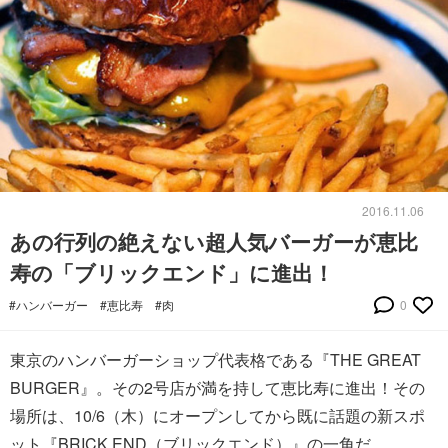
2016.11.06
あの行列の絶えない超人気バーガーが恵比
寿の「ブリックエンド」に進出！
#ハンバーガー
#恵比寿
#肉
0
東京のハンバーガーショップ代表格である『THE GREAT
BURGER』。その2号店が満を持して恵比寿に進出！その
場所は、10/6（木）にオープンしてから既に話題の新スポ
ット『BRICK END（ブリックエンド）』の一角だ。