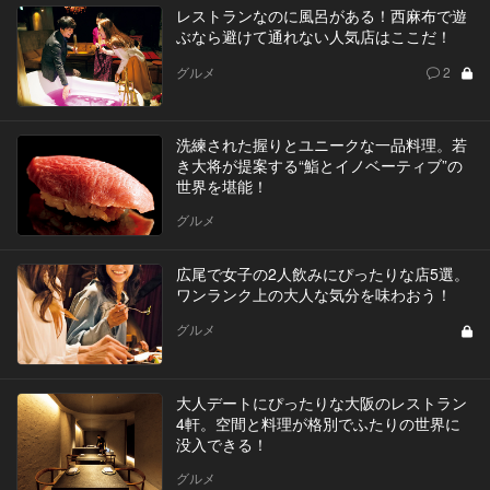
レストランなのに風呂がある！西麻布で遊
ぶなら避けて通れない人気店はここだ！
グルメ
2
洗練された握りとユニークな一品料理。若
き大将が提案する“鮨とイノベーティブ”の
世界を堪能！
グルメ
広尾で女子の2人飲みにぴったりな店5選。
ワンランク上の大人な気分を味わおう！
グルメ
大人デートにぴったりな大阪のレストラン
4軒。空間と料理が格別でふたりの世界に
没入できる！
グルメ