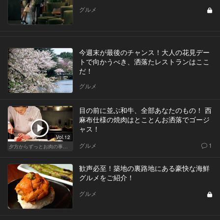
グルメ
今週末が最後のチャンス！大人の花見デー
トで向かうべき、洒落たレストランはここ
だ！
グルメ
目の前に並ぶ和牛、全部あなたのもの！ 西
麻布仕様の焼肉はとことんお洒落でゴージ
ャス！
Vol.12
グルメ
1
夕方からずっとお肉の事を考えてる貴方へ
歓声必至！築地の裏路地にある豪快な海鮮
グルメをご紹介！
グルメ