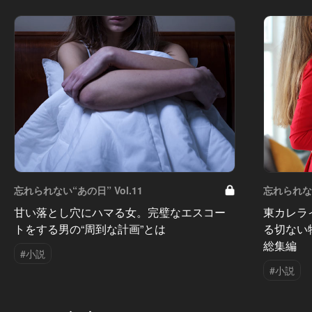
忘れられない“あの日” Vol.11
忘れられない
甘い落とし穴にハマる女。完璧なエスコー
東カレラ
トをする男の“周到な計画”とは
る切ない
総集編
#小説
#小説