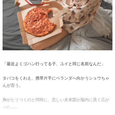
「最近よくゴハン行ってる子、ユイと同じ名前なんだ」
タバコをくわえ、携帯片手にベランダへ向かうショウちゃ
んが言う。
胸がヒリつくのと同時に、悲しい未来図が脳内に黒く広が
った......