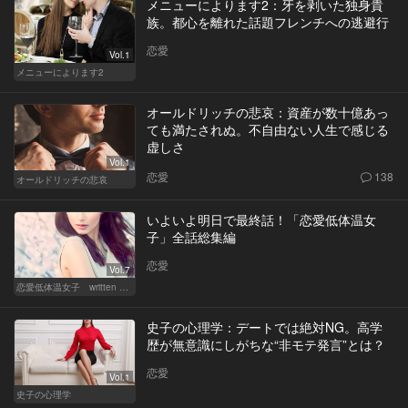
メニューによります2：牙を剥いた独身貴
族。都心を離れた話題フレンチへの逃避行
恋愛
Vol.1
メニューによります2
オールドリッチの悲哀：資産が数十億あっ
ても満たされぬ。不自由ない人生で感じる
虚しさ
Vol.1
恋愛
138
オールドリッチの悲哀
いよいよ明日で最終話！「恋愛低体温女
子」全話総集編
恋愛
Vol.7
恋愛低体温女子 written by 内埜さくら
史子の心理学：デートでは絶対NG。高学
歴が無意識にしがちな“非モテ発言”とは？
恋愛
Vol.1
史子の心理学