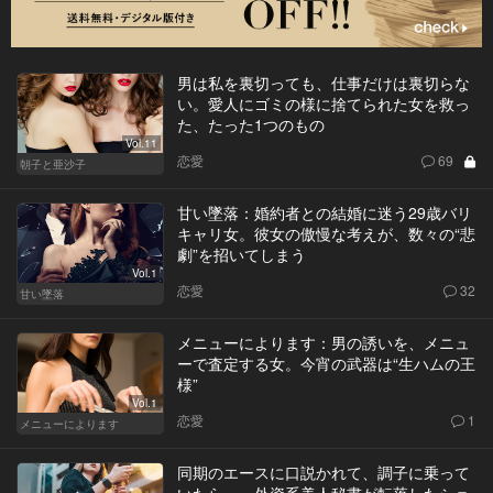
男は私を裏切っても、仕事だけは裏切らな
い。愛人にゴミの様に捨てられた女を救っ
た、たった1つのもの
Vol.11
恋愛
69
朝子と亜沙子
甘い墜落：婚約者との結婚に迷う29歳バリ
キャリ女。彼女の傲慢な考えが、数々の“悲
劇”を招いてしまう
Vol.1
恋愛
32
甘い墜落
メニューによります：男の誘いを、メニュ
ーで査定する女。今宵の武器は“生ハムの王
様”
Vol.1
恋愛
1
メニューによります
同期のエースに口説かれて、調子に乗って
いたら…。外資系美人秘書が転落したショ