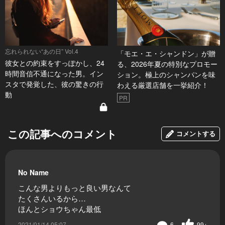
忘れられない“あの日” Vol.4
「モエ・エ・シャンドン」が贈
彼女との約束をすっぽかし、24
る、2026年夏の特別なプロモー
時間音信不通になった男。イン
ション。極上のシャンパンを味
スタで発覚した、彼の驚きの行
わえる厳選店舗を一挙紹介！
動
PR
この記事へのコメント
コメントする
No Name
こんな男よりもっと良い男なんて
たくさんいるから…
ほんとショウちゃん最低
2021/01/14 05:07
6
99+