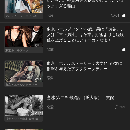
ックすぎる理由
Vol.5
恋愛
61
アイ・ニード・モア〜外資系オンナの欲望〜
東京ルールブック：26歳。男は「渋谷」、
女は「年上男性」は卒業。貯蓄よりも経験
値を上げることにフォーカスせよ！
Vol.2
恋愛
東京ルールブック
東京・ホテルストーリー：大学1年の女に
衝撃を与えたアフタヌーンティー
恋愛
Vol.1
東京・ホテルストーリー
煮沸 第二章 最終話（拡大版）：支配
恋愛
209
Vol.6
【大ヒット御礼】煮沸 第二章