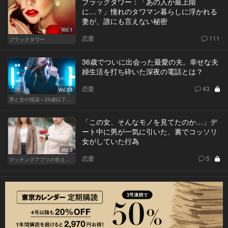
ブラックタワー：「あの人が最上階
に…？」憧れのタワマン暮らしに浮かれる
妻が、誰にも言えない秘密
Vol.1
恋愛
111
ブラックタワー
36歳でついに出会った最愛の夫。幸せな夫
婦生活を打ち砕いた深夜の電話とは？
恋愛
43
Vol.58
男と女の怪談～25歳以下閲覧禁止～
「この女、そんなモノを見てたのか…」デ
ート中に男が一気に引いた、裏でコッソリ
女がしていた行為
Vol.6
恋愛
5
マッチングアプリの答えあわせ【A】