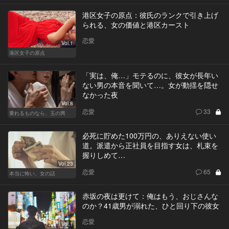
港区女子の原点：彼氏のランクで引き上げ
られる、女の価値と港区カースト
恋愛
Vol.1
港区女子の原点
「実は、俺…」モテるのに、彼女が長年い
ない男の本音を聞いて…。女が動揺を隠せ
なかった夜
Vol.8
恋愛
33
乗れるものなら、玉の輿
必死に貯めた100万円の、ありえない使い
道。派遣から正社員を目指す女は、札束を
握りしめて…
Vol.23
恋愛
65
本当に怖い、女の話
赤坂の夜は更けて：俺はもう、おじさんな
のか？41歳男が溺れた、ひと回り下の彼女
恋愛
Vol.1