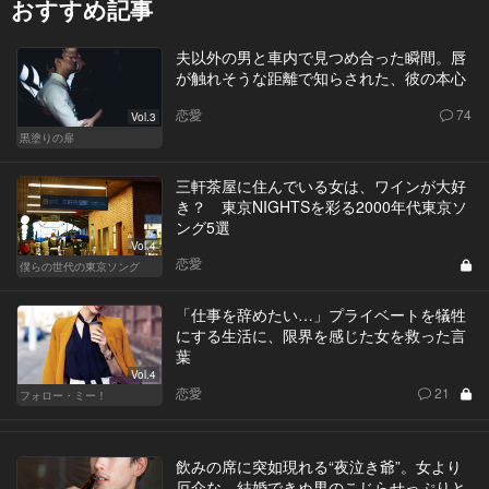
おすすめ記事
夫以外の男と車内で見つめ合った瞬間。唇
が触れそうな距離で知らされた、彼の本心
恋愛
74
Vol.3
黒塗りの扉
三軒茶屋に住んでいる女は、ワインが大好
き？ 東京NIGHTSを彩る2000年代東京ソ
ング5選
Vol.4
恋愛
僕らの世代の東京ソング
「仕事を辞めたい…」プライベートを犠牲
にする生活に、限界を感じた女を救った言
葉
Vol.4
恋愛
21
フォロー・ミー！
飲みの席に突如現れる“夜泣き爺”。女より
厄介な、結婚できぬ男のこじらせっぷりと