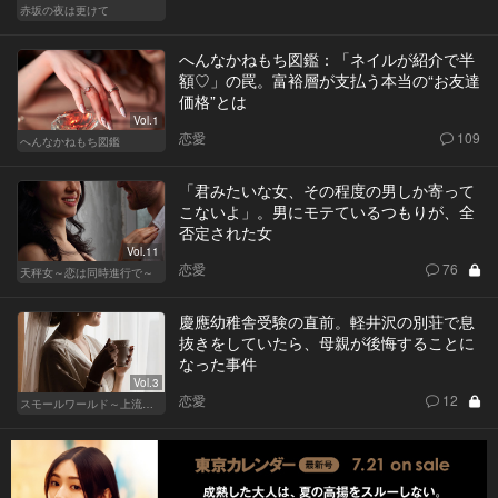
赤坂の夜は更けて
へんなかねもち図鑑：「ネイルが紹介で半
額♡」の罠。富裕層が支払う本当の“お友達
価格”とは
Vol.1
恋愛
109
へんなかねもち図鑑
「君みたいな女、その程度の男しか寄って
こないよ」。男にモテているつもりが、全
否定された女
Vol.11
恋愛
76
天秤女～恋は同時進行で～
慶應幼稚舎受験の直前。軽井沢の別荘で息
抜きをしていたら、母親が後悔することに
なった事件
Vol.3
恋愛
12
スモールワールド～上流階級の社会～