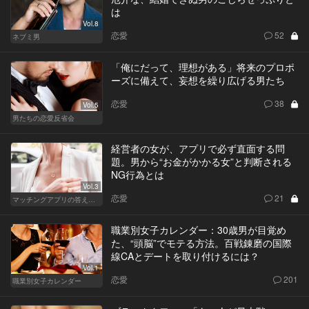
は
Vol.8
恋愛
52
ネブミ男
「俺にだって、理想がある」将来のプロポ
ーズに備えて、妄想を繰り広げる男たち
恋愛
38
Vol.5
男たちの恋愛反省会
経営者の女が、アプリで必ず直面する問
題。男から“お金がかかる女”と判断される
NG行為とは
Vol.3
恋愛
21
マッチングアプリの答えあわせ【Q】～SEASON2～
職業別女子カレンダー：30歳男が目覚め
た、“頭脳”でモテる方法。百戦錬磨の国際
線CAとデートを取り付けるには？
Vol.1
恋愛
201
職業別女子カレンダー