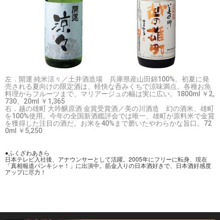
左．開運 純米涼々／土井酒造場 兵庫県産山田錦100%。初夏に発
売される夏向けの限定酒は、軽快な呑みくちで涼味満点。各種お魚
料理からフルーツまで、マリアージュの幅は実に広い。1800ml ￥2,
730、20ml ￥1,365
右．越の雄町 大吟醸原酒 金賞受賞酒／美の川酒造 幻の酒米、雄町
を100%使用。今年の全国新酒鑑評会では唯一、雄町が原料米で金賞
を獲得した注目の酒だ。お米を40%まで磨いたやわらかな旨口。72
0ml ￥5,250
●ふくざわあきら
日本テレビ入社後、アナウンサーとして活躍。2005年にフリーに転身、現在
「真相報道バンキシャ！」に出演中。筋金入りの日本酒好きで、日本酒好感度
アップに尽力！