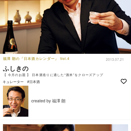
福澤 朗の「日本酒カレンダー」 Vol.4
2013.07.21
ふしきの
【 今月のお題 】 日本酒造りに適した“酒米”をクローズアップ
キュレーター
#日本酒
created by 福澤 朗