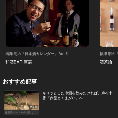
福澤 朗の「日本酒カレンダー」 Vol.5
福澤 朗の「
和酒BAR 庫裏
酒茶論
おすすめ記事
キリッとした冷酒を飲みたければ、麻布十
番『赤星とくまがい』へ
Vol.30
編集長オーツキの 磨け、バカ舌！ 学べ、オトナの遊び