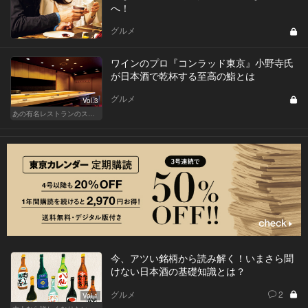
へ！
グルメ
ワインのプロ『コンラッド東京』小野寺氏
が日本酒で乾杯する至高の鮨とは
グルメ
Vol.3
あの有名レストランのスタッフが薦める名店 〜メートル・ド・テル 小野寺 透（コンラッド東京）〜
今、アツい銘柄から読み解く！いまさら聞
けない日本酒の基礎知識とは？
グルメ
2
Vol.1