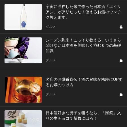
宇宙に滞在した米で作った日本酒「エイリ
アン」がアリだった！使えるお酒のウンチ
ク教えます。
グルメ
シーズン到来！こっそり教える、いまさら
聞けない日本酒を美味しく呑む６つの基礎
知識
グルメ
名店のお燗番直伝！酒の旨味が格段にUPす
るお燗のつけ方
グルメ
日本酒好きな男子を狙うなら、「獺祭」入
りの生チョコで勝負に出ろ！