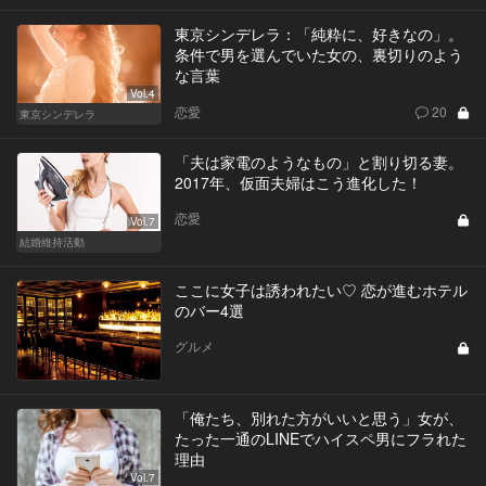
東京シンデレラ：「純粋に、好きなの」。
条件で男を選んでいた女の、裏切りのよう
な言葉
Vol.4
恋愛
20
東京シンデレラ
「夫は家電のようなもの」と割り切る妻。
2017年、仮面夫婦はこう進化した！
恋愛
Vol.7
結婚維持活動
ここに女子は誘われたい♡ 恋が進むホテル
のバー4選
グルメ
「俺たち、別れた方がいいと思う」女が、
たった一通のLINEでハイスペ男にフラれた
理由
Vol.7