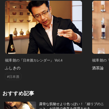
福澤 朗の「日本酒カレンダー」 Vol.4
福澤 朗の「
ふしきの
酒茶論
#日本酒
おすすめ記事
露骨な肌魅せより色っぽい！「細リブのニ
ット」が女性の色気を倍増させる