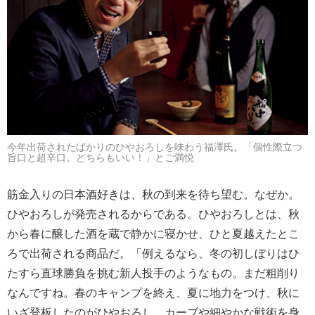
今年出荷されたばかりのひやおろしを味わう福澤氏。「個性際立つ
旨口と超辛口。どちらもいい！」とご満悦
筋金入りの日本酒好きは、秋の到来を待ち望む。なぜか。
ひやおろしが発売されるからである。ひやおろしとは、秋
から春に醸した酒を蔵で静かに寝かせ、ひと夏越えたとこ
ろで出荷される商品だ。「例えるなら、冬の初しぼりはひ
たすら直球勝負を挑む新人投手のようなもの。まだ粗削り
なんですね。春のキャンプを終え、夏に地力をつけ、秋に
いざ登板したのがひやおろし。カーブや細やかな戦術を身