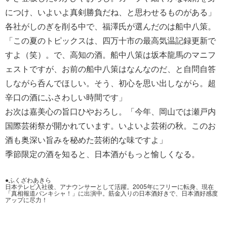
につけ、いよいよ真剣勝負だね、と思わせるものがある」
各社がしのぎを削る中で、福澤氏が選んだのは船中八策。
「この夏のトピックスは、四万十市の最高気温記録更新で
すよ（笑）。で、高知の酒。船中八策は坂本龍馬のマニフ
ェストですが、お前の船中八策はなんなのだ、と自問自答
しながら呑んでほしい。そう、初心を思い出しながら。超
辛口の酒にふさわしい時間です」
お次は嘉美心の旨口ひやおろし。「今年、岡山では瀬戸内
国際芸術祭が開かれています。いよいよ芸術の秋。このお
酒も奥深い旨みを秘めた芸術的な味ですよ」
季節限定の酒を知ると、日本酒がもっと愉しくなる。
●ふくざわあきら
日本テレビ入社後、アナウンサーとして活躍。2005年にフリーに転身、現在
「真相報道バンキシャ！」に出演中。筋金入りの日本酒好きで、日本酒好感度
アップに尽力！