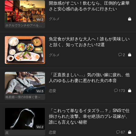
開放感がすごい！飲むなら、圧倒的な豪華
さと安心感のあるホテルに行きたい
グルメ
Vol.2
ホテルでランチやアペを楽しもう！東京の名店へ
魚定食が大好きな大人へ！誰もが美味しい
と頷く、知っておきたい12選
グルメ
2
「正直羨ましい…」気の強い嫁に疲れ、他
人のゆるふわ妻に惹かれた夫の本音
恋愛
173
Vol.5
格差婚～僕の3倍稼ぐ妻～
「これって単なるイタズラ…？」SNSで仕
掛けられた攻撃。幸せ絶頂のプレ花嫁が、
誰にも言えない秘密
Vol.2
恋愛
67
罠