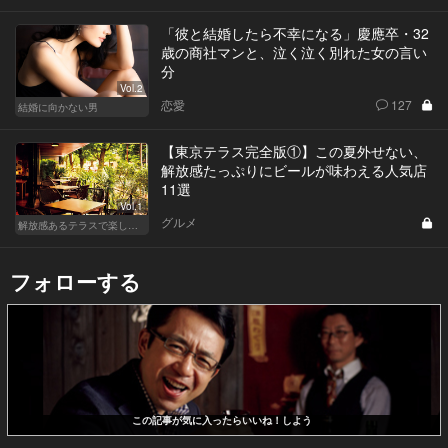
「彼と結婚したら不幸になる」慶應卒・32
歳の商社マンと、泣く泣く別れた女の言い
分
Vol.2
恋愛
127
結婚に向かない男
【東京テラス完全版①】この夏外せない、
解放感たっぷりにビールが味わえる人気店
11選
Vol.1
グルメ
解放感あるテラスで楽しく飲める東京の人気店
フォローする
この記事が気に入ったらいいね！しよう