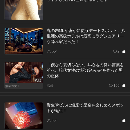
丸の内OLが密かに使うデートスポット。八
重洲の高級ホテルは最高にラグジュアリー
な隠れ家だった！
グルメ
2
「僕なら裏切らない」耳心地の良い言葉を
並べ、現代女性の“駆け込み寺”を作った男
の正体
Vol.6
恋愛
156
無業の女王
資生堂ビルに銀座で星空を楽しめるスポッ
トが誕生！
グルメ