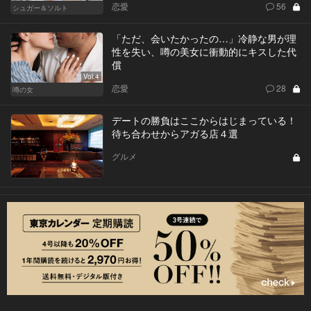
恋愛
56
シュガー＆ソルト
「ただ、会いたかったの…」冷静な男が理
性を失い、噂の美女に衝動的にキスした代
償
Vol.4
恋愛
28
噂の女
デートの勝負はここからはじまっている！
待ち合わせからアガる店４選
グルメ