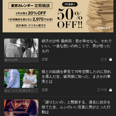
硝子の少年 最終回：君が幸せなら、それで
いい。一途な想いの向こうで、男が悟った
もの
Vol.9
恋愛
2
硝子の少年
彼との結婚を夢見て10年交際したのに別れ
を選んだ女。破局後に知った、まさかの事
実とは
Vol.6
恋愛
110
ねぇ、いくつに見える？
「謝りたいの」と懇願する、過去に自分を
捨てた女。ムシのいい言葉に男がとった行
動は
Vol.13