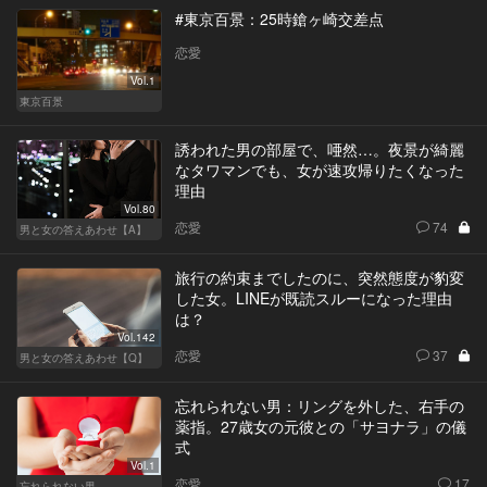
#東京百景：25時鎗ヶ崎交差点
恋愛
Vol.1
東京百景
誘われた男の部屋で、唖然…。夜景が綺麗
なタワマンでも、女が速攻帰りたくなった
理由
Vol.80
恋愛
74
男と女の答えあわせ【A】
旅行の約束までしたのに、突然態度が豹変
した女。LINEが既読スルーになった理由
は？
Vol.142
恋愛
37
男と女の答えあわせ【Q】
忘れられない男：リングを外した、右手の
薬指。27歳女の元彼との「サヨナラ」の儀
式
Vol.1
恋愛
17
忘れられない男