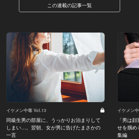
この連載の記事一覧
イケメン中毒 Vol.13
イケメン中毒 
同級生男の部屋に、うっかりお泊まりして
「男は顔
しまい…。翌朝、女が男に告げたまさかの
せを掴め
一言
集編