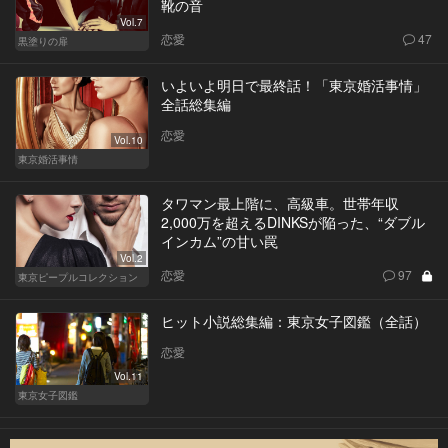
靴の音
Vol.7
恋愛
47
黒塗りの扉
いよいよ明日で最終話！「東京婚活事情」
全話総集編
恋愛
Vol.10
東京婚活事情
タワマン最上階に、高級車。世帯年収
2,000万を超えるDINKSが陥った、“ダブル
インカム”の甘い罠
Vol.2
恋愛
97
東京ピープルコレクション
ヒット小説総集編：東京女子図鑑（全話）
恋愛
Vol.11
東京女子図鑑