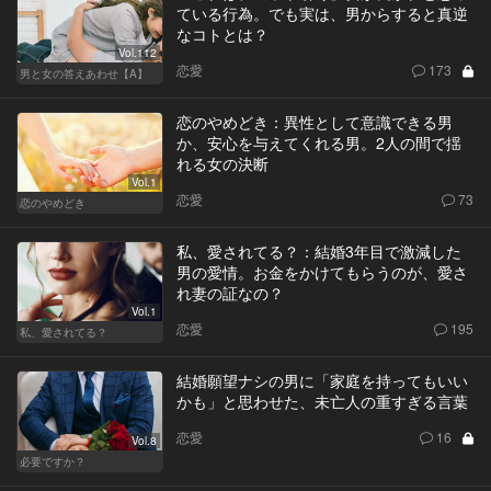
ている行為。でも実は、男からすると真逆
なコトとは？
Vol.112
恋愛
173
男と女の答えあわせ【A】
恋のやめどき：異性として意識できる男
か、安心を与えてくれる男。2人の間で揺
れる女の決断
Vol.1
恋愛
73
恋のやめどき
私、愛されてる？：結婚3年目で激減した
男の愛情。お金をかけてもらうのが、愛さ
れ妻の証なの？
Vol.1
恋愛
195
私、愛されてる？
結婚願望ナシの男に「家庭を持ってもいい
かも」と思わせた、未亡人の重すぎる言葉
恋愛
16
Vol.8
必要ですか？