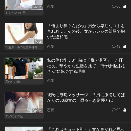
恋愛
66
Vol.11
やまとなでし男
「俺より稼ぐんだね」男から卑屈なコトを
言われ…。その後、女がカレシの部屋で抱
いた違和感
Vol.5
恋愛
43
報道ガールの恋愛事件簿
私の住む街：3年前に「脱・港区」したIT
社長。華やかな生活を捨て、“千代田区おじ
さん”に転身する理由
Vol.1
恋愛
私の住む街
彼氏に毎晩マッサージ…？男に服従してば
かりの30歳女の、恐るべき逆襲とは
恋愛
92
Vol.14
ダメな恋の話
「これはチョット引く」女が良かれと思っ