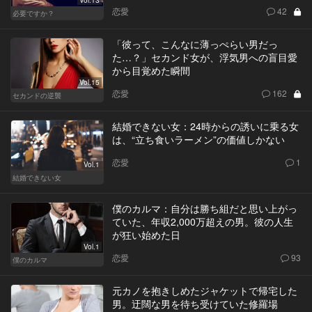
恋愛
42
必要ですか？
「彼って、こんなに薄っぺらい男だっ
た…？」セカンド女が、浮気男への盲目愛
から目覚めた瞬間
Vol.15
恋愛
162
セカンドの逆襲
結婚できない女：24時からの誘いに乗る女
は、“立ち食いラーメン”の価値しかない
恋愛
1
Vol.1
結婚できない女
僕のカルマ：自分は勝ち組だと思い上がっ
ていた、年収2,000万超えの男。彼の人生
が狂い始めた日
Vol.1
恋愛
93
僕のカルマ
元カノを抱きしめたジャケットで帰宅した
男。迂闊な男を待ち受けていた修羅場