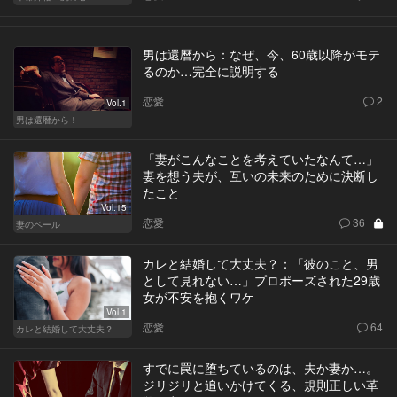
男は還暦から：なぜ、今、60歳以降がモテ
るのか…完全に説明する
恋愛
2
Vol.1
男は還暦から！
「妻がこんなことを考えていたなんて…」
妻を想う夫が、互いの未来のために決断し
たこと
Vol.15
恋愛
36
妻のベール
カレと結婚して大丈夫？：「彼のこと、男
として見れない…」プロポーズされた29歳
女が不安を抱くワケ
Vol.1
恋愛
64
カレと結婚して大丈夫？
すでに罠に堕ちているのは、夫か妻か…。
ジリジリと追いかけてくる、規則正しい革