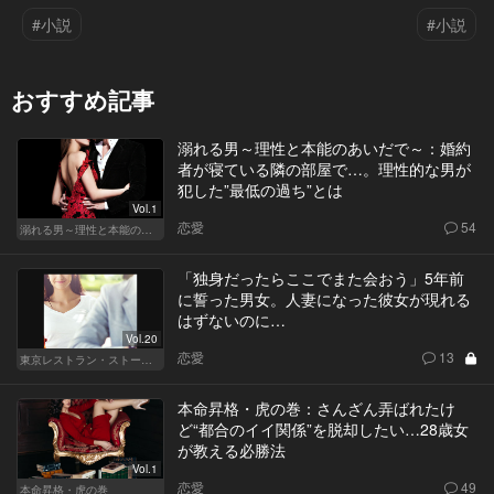
#小説
#小説
おすすめ記事
溺れる男～理性と本能のあいだで～：婚約
者が寝ている隣の部屋で…。理性的な男が
犯した”最低の過ち”とは
Vol.1
恋愛
54
溺れる男～理性と本能のあいだで～
「独身だったらここでまた会おう」5年前
に誓った男女。人妻になった彼女が現れる
はずないのに…
Vol.20
恋愛
13
東京レストラン・ストーリー
本命昇格・虎の巻：さんざん弄ばれたけ
ど“都合のイイ関係”を脱却したい…28歳女
が教える必勝法
Vol.1
恋愛
49
本命昇格・虎の巻