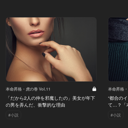
本命昇格・虎の巻 Vol.11
本命昇格・虎
「だから2人の仲を邪魔したの」美女が年下
“都合の
の男を弄んだ、衝撃的な理由
て…？「
#小説
#小説