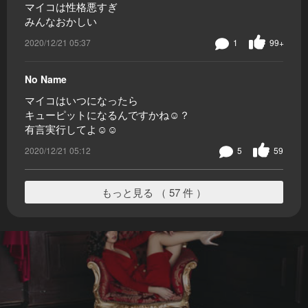
マイコは性格悪すぎ
みんなおかしい
2020/12/21 05:37
1
99+
No Name
マイコはいつになったら
キューピットになるんですかね☺？
有言実行してよ☺☺
2020/12/21 05:12
5
59
もっと見る （ 57 件 ）