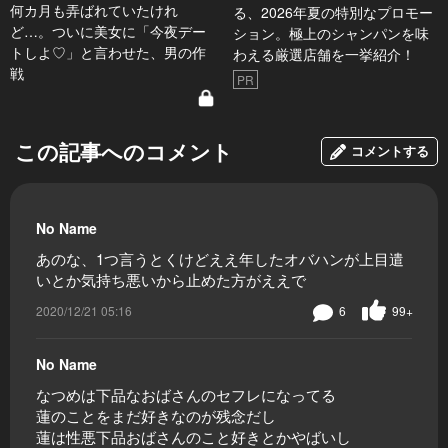
何カ月も弄ばれていたけれ
る、2026年夏の特別なプロモー
ど…。ついに美女に「今夜デー
ション。極上のシャンパンを味
トしよ♡」と言わせた、男の作
わえる厳選店舗を一挙紹介！
戦
PR
この記事へのコメント
コメントする
No Name
あのな、1つ言うとくけどええ年したオバハンが上目遣
いとか気持ち悪いから止めた方がええで
2020/12/21 05:16
6
99+
No Name
なつめは下品なおばさんのセフレになってる
蓮のことをまだ好きなのが残念だし
蓮は性悪下品おばさんのこと好きとかやばいし