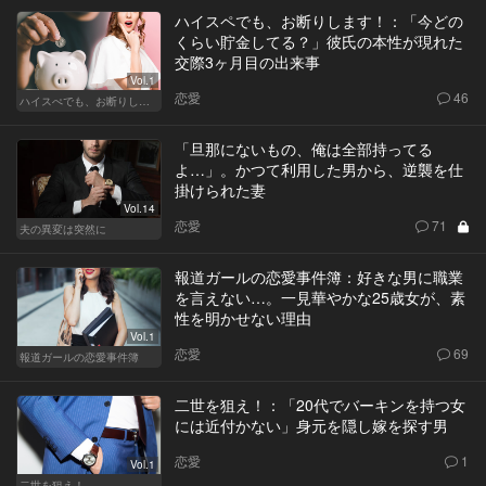
ハイスペでも、お断りします！：「今どの
くらい貯金してる？」彼氏の本性が現れた
交際3ヶ月目の出来事
Vol.1
恋愛
46
ハイスぺでも、お断りします！
「旦那にないもの、俺は全部持ってる
よ…」。かつて利用した男から、逆襲を仕
掛けられた妻
Vol.14
恋愛
71
夫の異変は突然に
報道ガールの恋愛事件簿：好きな男に職業
を言えない…。一見華やかな25歳女が、素
性を明かせない理由
Vol.1
恋愛
69
報道ガールの恋愛事件簿
二世を狙え！：「20代でバーキンを持つ女
には近付かない」身元を隠し嫁を探す男
恋愛
1
Vol.1
二世を狙え！