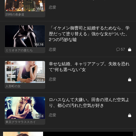
恋愛
Vol.1
25時の表参道
「イケメン御曹司と結婚するためなら、学
歴だって塗り替える」強かな女がついた、
2つの巧妙な嘘
Vol.16
恋愛
57
ミリオネアの妻たち
幸せな結婚、キャリアアップ。失敗を恐れ
て“何も選べない”女
恋愛
Vol.6
人形町の女
ロハスなんて大嫌い。田舎の澄んだ空気よ
り、都心の汚れた空気が好き
恋愛
Vol.6
東京グラマラススカイ