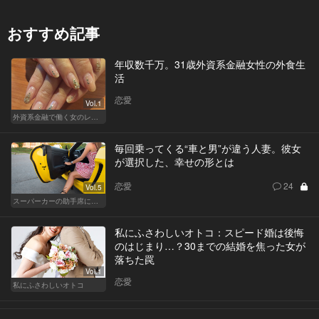
おすすめ記事
年収数千万。31歳外資系金融女性の外食生
活
恋愛
Vol.1
外資系金融で働く女のレストラン事情
毎回乗ってくる“車と男”が違う人妻。彼女
が選択した、幸せの形とは
恋愛
24
Vol.5
スーパーカーの助手席に乗る女
私にふさわしいオトコ：スピード婚は後悔
のはじまり…？30までの結婚を焦った女が
落ちた罠
Vol.1
恋愛
私にふさわしいオトコ