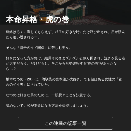
本命昇格・虎の巻
連絡はろくに返してもらえず、相手の好きな時にだけ呼び出され、用が済ん
だら追い返されるー。
そんな「都合のイイ関係」に苦しむ男女。
好きになった方が負け。結局そのままズルズルと振り回され、泣きを見る者
が大半だろう。だけどもし、そこから形勢逆転する“虎の巻”があったな
ら…？
坂本なつめ（28）は、幼馴染の宮本蓮が大好き。でも彼はある女性の「都
合のイイ男」にされていた。
なつめは好きな男のために、一肌脱ぐことを決意する。
諦めないで。私が本命になる方法を伝授しましょう。
この連載の記事一覧