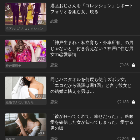
港区おじさんを「コレクション」しポート
フォリオを組む女、現る
恋愛
Vol.1
港区おじさんコレクション
「神戸生まれ・私立育ち・外車所有」の男
じゃないと、付き合えない？神戸に住む男
女の恋愛事情
Vol.7
恋愛
36
神戸嬢戦争
同じバスタオルを何度も使うズボラ女。
「エコだから洗濯は週1回」と言う彼女と
の結婚に怯える男は…
Vol.11
恋愛
183
結婚できない私たち
「彼が狂ってくれて、幸せだった」。略奪
愛を確信した女が知ってしまった、愛する
男の嘘
Vol.9
恋愛
206
略奪愛