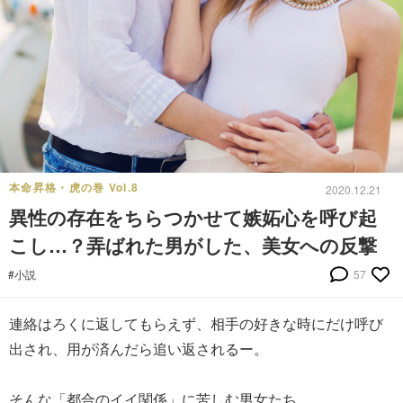
本命昇格・虎の巻 Vol.8
2020.12.21
異性の存在をちらつかせて嫉妬心を呼び起
こし…？弄ばれた男がした、美女への反撃
#小説
57
連絡はろくに返してもらえず、相手の好きな時にだけ呼び
出され、用が済んだら追い返されるー。
そんな「都合のイイ関係」に苦しむ男女たち。