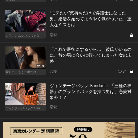
“モテたい”気持ちだけで弁護士になった
男。婚活を始めてようやく気がついた、重
大なミスとは
Vol.9
恋愛
人生、こんなハズじゃなかった。～ハイスペの憂鬱～
「これで最後にするから…」彼氏がいるの
に、昔の男に会いに行ってしまった女の末
路
Vol.9
恋愛
31
愛して、もう一度だけ。
ヴィンテージバッグ Sandast：「三種の神
器」のブランドバッグを持つ男は、恋愛対
象外！？
Vol.1
恋愛
ヴィンテージバッグ Sandast