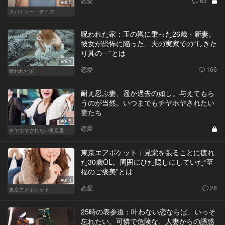
恋愛
63
Vol.5
スパイシー・デイズ
呪われた家：玉の輿に乗った26歳・新妻。
彼女が恐怖に陥った、夫の実家での“しきた
り其の一”とは
Vol.1
恋愛
166
呪われた家
耐え忍ぶ妻、遥か過去の如し。与えてもら
うのが当然。いつまでもチヤホヤされたい
妻たち
Vol.5
恋愛
チヤホヤされたい東京妻
東京エアポケット：見栄を張ることに疲れ
た30歳OL。周囲にひた隠しにしていた“至
福のご褒美”とは
Vol.1
恋愛
28
東京エアポケット
25時の表参道：叶わない恋ならば、いっそ
忘れたい。可憐で危険な、人妻からの誘惑