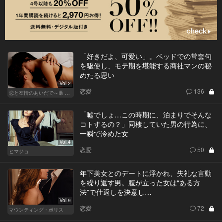
「好きだよ、可愛い」。ベッドでの常套句
を駆使し、モテ期を堪能する商社マンの秘
めたる思い
Vol.2
恋愛
136
恋と友情のあいだで～廉 Ver.～
「嘘でしょ…この時期に、泊まりでそんな
コトするの？」同棲していた男の行為に、
一瞬で冷めた女
Vol.4
恋愛
50
ヒマジョ
年下美女とのデートに浮かれ、失礼な言動
を繰り返す男。腹が立った女は“ある方
法”で仕返しを決意し…
Vol.9
恋愛
72
マウンティング・ポリス