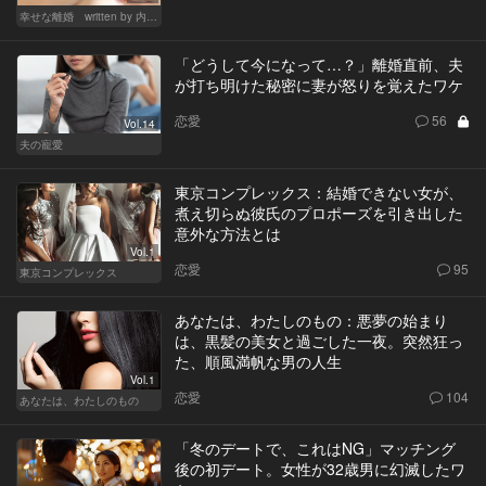
幸せな離婚 written by 内埜さくら
「どうして今になって…？」離婚直前、夫
が打ち明けた秘密に妻が怒りを覚えたワケ
恋愛
56
Vol.14
夫の寵愛
東京コンプレックス：結婚できない女が、
煮え切らぬ彼氏のプロポーズを引き出した
意外な方法とは
Vol.1
恋愛
95
東京コンプレックス
あなたは、わたしのもの：悪夢の始まり
は、黒髪の美女と過ごした一夜。突然狂っ
た、順風満帆な男の人生
Vol.1
恋愛
104
あなたは、わたしのもの
「冬のデートで、これはNG」マッチング
後の初デート。女性が32歳男に幻滅したワ