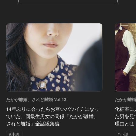
たかが離婚、されど離婚 Vol.13
たかが離婚、
14年ぶりに会ったらお互いバツイチになっ
化粧室に
ていた、同級生男女の関係「たかが離婚、
た男を見
されど離婚」全話総集編
理由とは
#小説
#小説