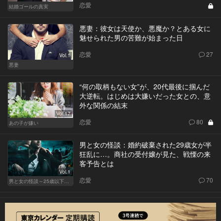
恋愛
結婚ゴールの真実
悪妻：彼女は天使か、悪魔か？とある女に
魅せられた男の苦難が始まった日
恋愛
27
Vol.1
悪妻
“何の取柄もない女”が、20代最後に掴んだ
大逆転。はじめは大嫌いだった女との、意
外な関係の結末
Vol.17
恋愛
80
あの子が嫌い
男と女の怪談：婚約破棄された29歳女が半
狂乱に…。商社の受付嬢が見た、戦慄の来
客予告とは
Vol.1
恋愛
70
男と女の怪談～25歳以下閲覧禁止～