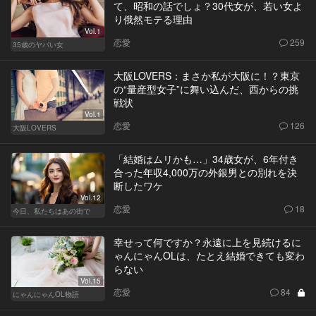
て、昭和の話でしょ？30代女が、若い女よ
り俄然モテる理由
Vol.1
恋愛
259
35歳のヤバい女
大阪LOVERS：まさか私が大阪に！？東京
の“量産型女子”に舞い込んだ、西からの挑
戦状
Vol.1
恋愛
126
大阪LOVERS
「結婚はムリかも…」34歳女が、6年付き
合った年収4,000万の外銀男との別れを決
断したワケ
Vol.12
恋愛
18
今日、私たちはあの街で
幸せって何ですか？永遠に上を見続けるに
ゃんにゃんOLは、たとえ結婚できても変わ
らない
Vol.15
恋愛
84
にゃんにゃんOL物語