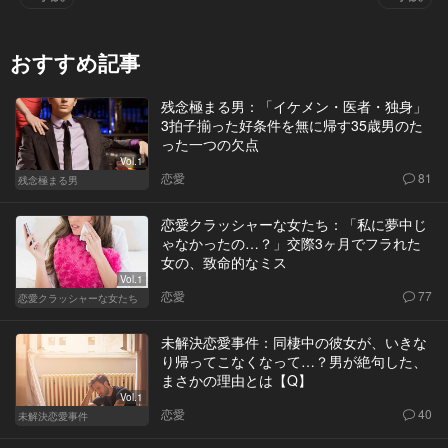
おすすめ記事
残念極まる男：「イケメン・医者・独身」
3拍子揃った好条件を無に帰す35歳男のた
った一つの欠点
Vol.1
恋愛
81
残念極まる男
恋愛クラッシャーな女たち：「私に夢中じ
ゃなかったの…？」交際3ヶ月でフラれた
女の、致命的なミス
Vol.1
恋愛
77
恋愛クラッシャーな女たち
未解決恋愛事件：同棲中の彼女が、いきな
り帰ってこなくなって…？男が絶句した、
まさかの理由とは【Q】
Vol.1
恋愛
40
未解決恋愛事件