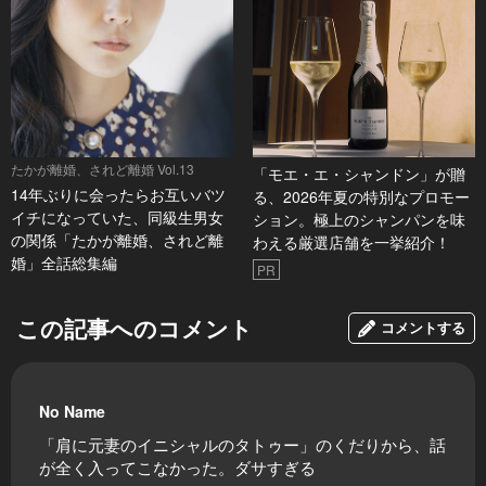
たかが離婚、されど離婚 Vol.13
「モエ・エ・シャンドン」が贈
14年ぶりに会ったらお互いバツ
る、2026年夏の特別なプロモー
イチになっていた、同級生男女
ション。極上のシャンパンを味
の関係「たかが離婚、されど離
わえる厳選店舗を一挙紹介！
婚」全話総集編
PR
この記事へのコメント
コメントする
No Name
「肩に元妻のイニシャルのタトゥー」のくだりから、話
が全く入ってこなかった。ダサすぎる