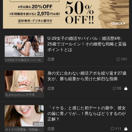
U-29女子の婚活サバイバル：婚活歴4年、
25歳でゴールイン！その緻密な戦略と妥協
ポイントとは
Vol.1
恋愛
101
U-29女子の婚活サバイバル
身の丈に合わない婚活アポを繰り返す27歳
女が、勝ち組妻から受けた鮮烈な指摘
恋愛
55
Vol.6
生まれながらに不平等
「イケる」と感じた初デートの最中、彼女
の歯に青ノリが…！男ならばどうするのが
正解？
Vol.94
恋愛
111
オトナの恋愛論～宿題編～