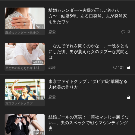
離婚カレンダー〜夫婦の正しい終わり
方〜：結婚5年。ある日突然、夫が突然家
を出たワケ
Vol.1
恋愛
13
離婚カレンダー〜夫婦の正しい終わり方〜
「なんでそれを聞くのかな…」一晩をとも
にした後、男が萎えた女のタブーな質問と
は
Vol.125
恋愛
121
男と女の答えあわせ【A】
東京ファイトクラブ：“ダビデ級”華麗なる
肉体美の作り方
恋愛
Vol.5
東京ファイトクラブ
結婚ゴールの真実：「商社マンじゃ勝てな
い...」夫のスペックで戦うマウンティング
妻
Vol.13