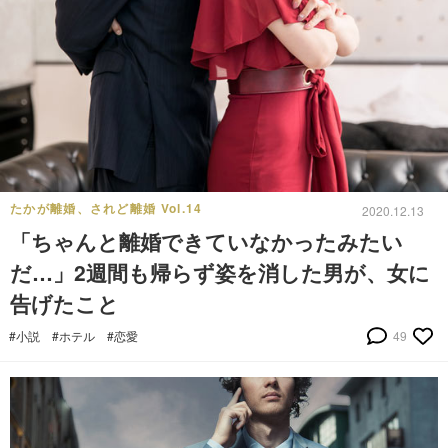
たかが離婚、されど離婚 Vol.14
2020.12.13
「ちゃんと離婚できていなかったみたい
だ…」2週間も帰らず姿を消した男が、女に
告げたこと
#小説
#ホテル
#恋愛
49