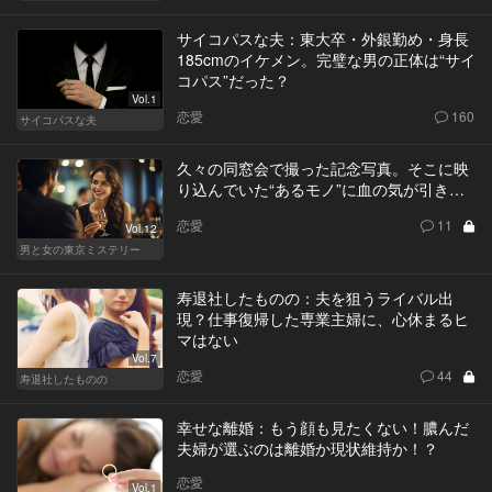
サイコパスな夫：東大卒・外銀勤め・身長
185cmのイケメン。完璧な男の正体は“サイ
コパス”だった？
Vol.1
恋愛
160
サイコパスな夫
久々の同窓会で撮った記念写真。そこに映
り込んでいた“あるモノ”に血の気が引き…
恋愛
11
Vol.12
男と女の東京ミステリー
寿退社したものの：夫を狙うライバル出
現？仕事復帰した専業主婦に、心休まるヒ
マはない
Vol.7
恋愛
44
寿退社したものの
幸せな離婚：もう顔も見たくない！膿んだ
夫婦が選ぶのは離婚か現状維持か！？
恋愛
Vol.1