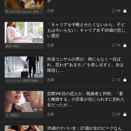
ケ
Vol.247
恋愛
38
男と女の答えあわせ【Q】
「キャリアを中断させたくないから、子ど
もは今いらない」キャリア女子30歳の悲し
い選択
Vol.13
恋愛
16
運命の時計
外資コンサルの男が、柄にもなく一目ぼ
れ。思わず“あるモノ”を差し出すと、女は
困惑し…
Vol.12
恋愛
13
ソラノシタ〜成田空港物語〜
交際3年目の恋人が、既婚者と判明。「妻
と離婚する」の言葉が信じられずに別れた
女だったが…
Vol.10
恋愛
23
【ご報告】
35歳のヤバい女：27歳が女のピークなん