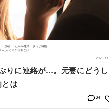
連載
たかが離婚、されど離婚
会いたがる男の目的とは
2020.11
年ぶりに連絡が…。元妻にどうし
的とは
34