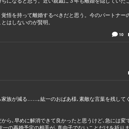
持ちになると思う。近い親戚に３年も離婚を隠していた
く覚悟を持って離婚するべきだと思う。今のパートナー
ことはしないのが賢明。
10
ら家族が減る……｡紘一のおばあ様､素敵な言葉を残して
から､早めに解消できて良かったと思うけど､急には変
 紘一の再婚予定の相手が､真由子でないことだけを祈りま