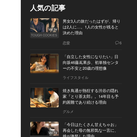
人気の記事
男女3人の旅だったはずが、帰り
は2人に…。1人の女性が残ると
Vol.74
決めた理由
TOUGH COOKIES
恋愛
6
「自立した女性になりたい」日
向坂46藤嶌果歩、初単独センタ
ーの不安と20歳の理想像
ライフスタイル
焼き鳥通が熱狂する渋谷の隠れ
家『とり茶太郎』。14年目も予
約困難であり続ける理由
グルメ
「今日はたくさん甘えちゃお」
再会した母の無邪気な一言に、
Vol.73
娘が激怒した理由