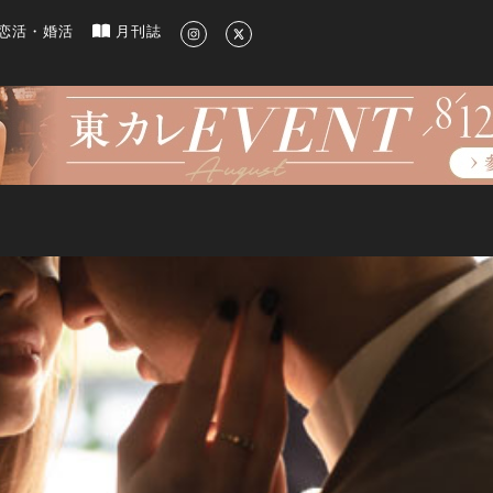
新のグルメ、洗練されたライフスタイル情報
恋活・婚活
月刊誌