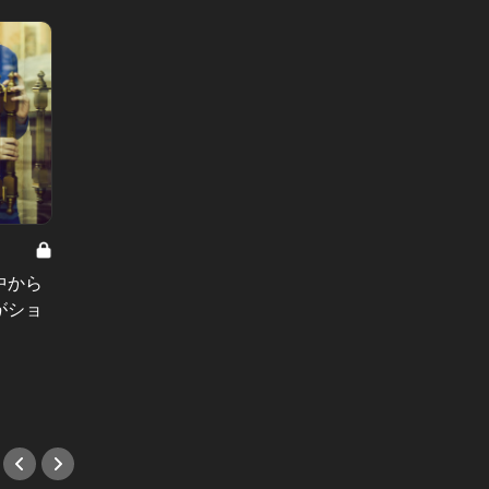
たかが離婚、されど離婚 Vol.10
たかが離
中から
離婚までの100日間。幸せな夫婦生
「妻に
がショ
活の裏で、妻の知らぬ間に夫が準備
恋愛感
していた計画
を共に
#小説
#小説