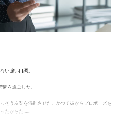
くない強い口調。
時間を過ごした。
いっそう友梨を混乱させた。かつて彼からプロポーズを
らだ......