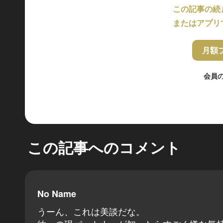
この記事の続
またはアプリ
月額
会員
この記事へのコメント
No Name
うーん、これは美談だな。