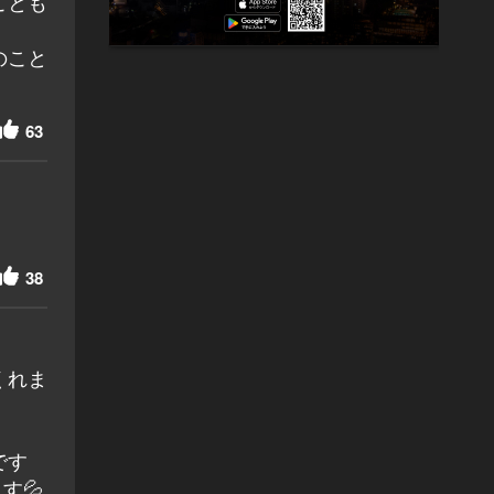
ことも
のこと
63
38
くれま
です
す💦