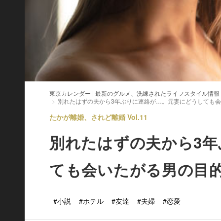
東京カレンダー | 最新のグルメ、洗練されたライフスタイル情報
別れたはずの夫から3年ぶりに連絡が…。元妻にどうしても
たかが離婚、されど離婚 Vol.11
別れたはずの夫から3
ても会いたがる男の目
#小説
#ホテル
#友達
#夫婦
#恋愛