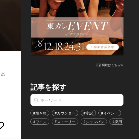
広告掲載はこちら≫
.29
記事を探す
#焼き鳥
#カウンター
#小説
#イベント
#港区
#ワイン
#ストーリー
#シャンパン
#採用
#恋