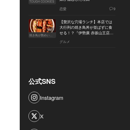
TOUGH COOKIES
恋愛
9
【贅沢な穴場ランチ】本店では
大行列の焼き鳥丼が並ばずに食
Vol.7
せる！？『伊勢廣 赤坂山王店』
焼き鳥が艶めいてきた
へ
グルメ
公式SNS
Instagram
X